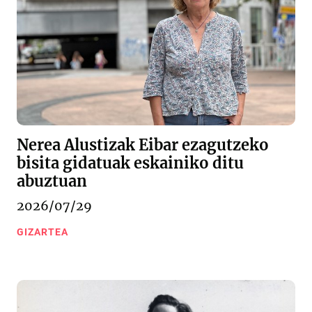
Nerea Alustizak Eibar ezagutzeko
bisita gidatuak eskainiko ditu
abuztuan
2026/07/29
GIZARTEA