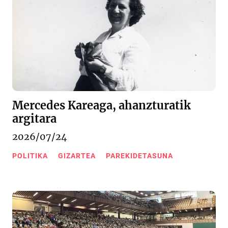
Mercedes Kareaga, ahanzturatik
argitara
2026/07/24
POLITIKA
GIZARTEA
PAREKIDETASUNA