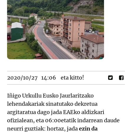
2020/10/27
14:06
eta kitto!
Iñigo Urkullu Eusko Jaurlaritzako
lehendakariak sinatutako dekretua
argitaratua dago jada EAEko aldizkari
ofizialean, eta 06:00etatik indarrean daude
neurri guztiak: hortaz, jada
ezin da