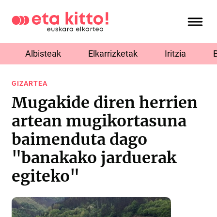
Albisteak
Elkarrizketak
Iritzia
GIZARTEA
Mugakide diren herrien
artean mugikortasuna
baimenduta dago
"banakako jarduerak
egiteko"