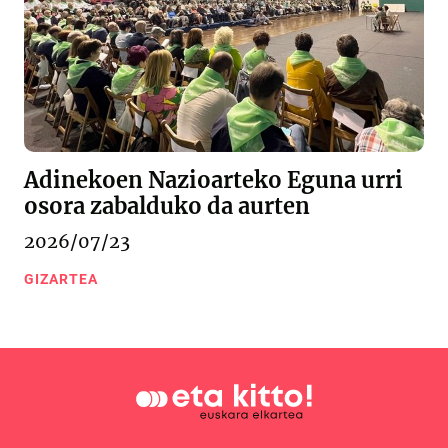
Adinekoen Nazioarteko Eguna urri
osora zabalduko da aurten
2026/07/23
GIZARTEA