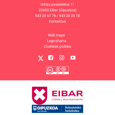
Urkizu pasealekua 11
20600 Eibar (Gipuzkoa)
943 20 67 76
/
943 20 09 18
Kontaktua
Web mapa
Lege oharra
Cookieak-politika