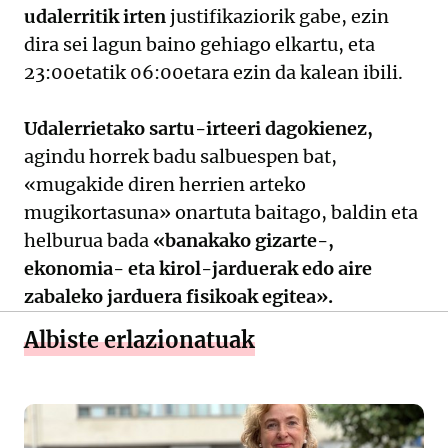
udalerritik
irten
justifikaziorik gabe, ezin
dira sei lagun baino gehiago elkartu, eta
23:00etatik 06:00etara ezin da kalean ibili.
Udalerrietako sartu-irteeri dagokienez,
agindu horrek badu salbuespen bat,
«mugakide diren herrien arteko
mugikortasuna» onartuta baitago, baldin eta
helburua bada
«banakako gizarte-,
ekonomia- eta kirol-jarduerak edo aire
zabaleko jarduera fisikoak egitea».
Albiste erlazionatuak