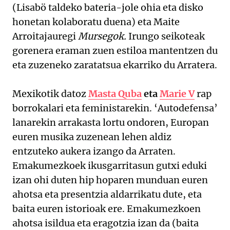
(Lisabö taldeko bateria-jole ohia eta disko
honetan kolaboratu duena) eta Maite
Arroitajauregi
Mursegok.
Irungo seikoteak
gorenera eraman zuen estiloa mantentzen du
eta zuzeneko zaratatsua ekarriko du Arratera.
Mexikotik datoz
Masta Quba
eta
Marie V
rap
borrokalari eta feministarekin. ‘Autodefensa’
lanarekin arrakasta lortu ondoren, Europan
euren musika zuzenean lehen aldiz
entzuteko aukera izango da Arraten.
Emakumezkoek ikusgarritasun gutxi eduki
izan ohi duten hip hoparen munduan euren
ahotsa eta presentzia aldarrikatu dute, eta
baita euren istorioak ere. Emakumezkoen
ahotsa isildua eta eragotzia izan da (baita