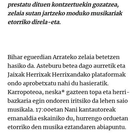
prestatu dituen kontzertuekin gozatzea,
zelaia sutan jartzeko moduko musikariak
etorriko direla-eta.
Bihar eguerdian Arrateko zelaia betetzen
hasiko da. Asteburu betea dago aurretik eta
Jaixak Herrixak Herrixandako plataformak
ondo aprobetxatu nahi du hasieratik.
Karropoteoa, neska* gazteen topa eta herri-
bazkaria egin ondoren iritsiko da lehen saio
musikala. 17:00etan Nani kantautoreak
emanaldia eskainiko du, hurrengo orduetan
etorriko den musika eztandaren abiapuntu.