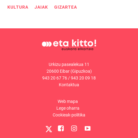
KULTURA
JAIAK
GIZARTEA
Urkizu pasealekua 11
20600 Eibar (Gipuzkoa)
943 20 67 76
/
943 20 09 18
Kontaktua
Web mapa
Lege oharra
Cookieak-politika