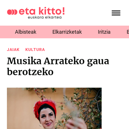
Albisteak
Elkarrizketak
Iritzia
JAIAK
KULTURA
Musika Arrateko gaua
berotzeko