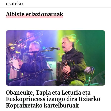
esateko.
Albiste erlazionatuak
Obaneuke, Tapia eta Leturia eta
Euskoprincess izango dira Itziarko
Kopraixetako kartelburuak