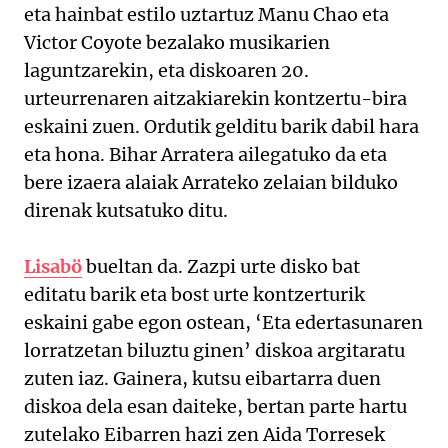
eta hainbat estilo uztartuz Manu Chao eta
Victor Coyote bezalako musikarien
laguntzarekin, eta diskoaren 20.
urteurrenaren aitzakiarekin kontzertu-bira
eskaini zuen. Ordutik gelditu barik dabil hara
eta hona. Bihar Arratera ailegatuko da eta
bere izaera alaiak Arrateko zelaian bilduko
direnak kutsatuko ditu.
Lisabö
bueltan da. Zazpi urte disko bat
editatu barik eta bost urte kontzerturik
eskaini gabe egon ostean, ‘Eta edertasunaren
lorratzetan biluztu ginen’ diskoa argitaratu
zuten iaz. Gainera, kutsu eibartarra duen
diskoa dela esan daiteke, bertan parte hartu
zutelako Eibarren hazi zen Aida Torresek