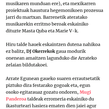
musikaren munduan ere), eta mexikarren
proiektuak haustura hegemonikoen prozesua
jarri du martxan. Barrenetik ateratako
musikarekin erritmo beroak eskainiko
dituzte Masta Quba eta Marie V-k.
Hiru talde hauek eskaintzen dutena nahikoa
ez balitz,
DJ Okerrekok
gaua modurik
onenean amaitzen lagunduko die Arrateko
zelaian bildutakoei.
Arrate Egunean gaueko suaren errautsetatik
piztuko dira festarako gogoak eta, egun
osoko egitarauaz gozatu ondoren,
Mugi
Panderoa
taldeak erromeria eskainiko du
ikasturteari hasiera ematen dien jaiei agur