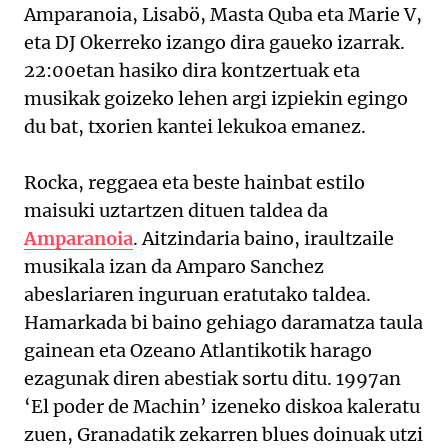
Amparanoia, Lisabö, Masta Quba eta Marie V,
eta DJ Okerreko izango dira gaueko izarrak.
22:00etan hasiko dira kontzertuak eta
musikak goizeko lehen argi izpiekin egingo
du bat, txorien kantei lekukoa emanez.
Rocka, reggaea eta beste hainbat estilo
maisuki uztartzen dituen taldea da
Amparanoia
. Aitzindaria baino, iraultzaile
musikala izan da Amparo Sanchez
abeslariaren inguruan eratutako taldea.
Hamarkada bi baino gehiago daramatza taula
gainean eta Ozeano Atlantikotik harago
ezagunak diren abestiak sortu ditu. 1997an
‘El poder de Machin’ izeneko diskoa kaleratu
zuen, Granadatik zekarren blues doinuak utzi