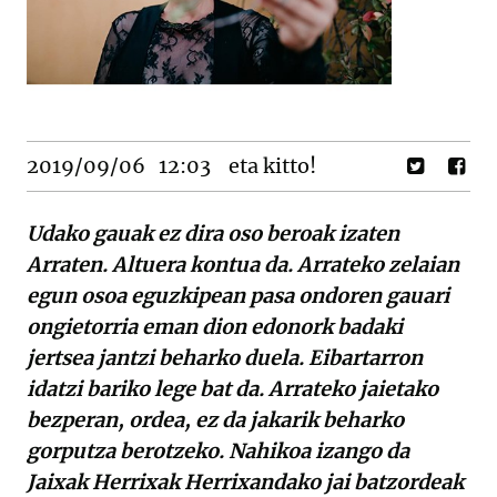
2019/09/06
12:03
eta kitto!
Udako gauak ez dira oso beroak izaten
Arraten. Altuera kontua da. Arrateko zelaian
egun osoa eguzkipean pasa ondoren gauari
ongietorria eman dion edonork badaki
jertsea jantzi beharko duela. Eibartarron
idatzi bariko lege bat da. Arrateko jaietako
bezperan, ordea, ez da jakarik beharko
gorputza berotzeko. Nahikoa izango da
Jaixak Herrixak Herrixandako jai batzordeak