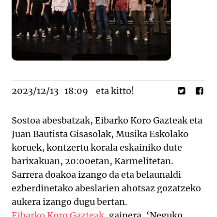
2023/12/13
18:09
eta kitto!
Sostoa abesbatzak, Eibarko Koro Gazteak eta
Juan Bautista Gisasolak, Musika Eskolako
koruek, kontzertu korala eskainiko dute
barixakuan, 20:00etan, Karmelitetan.
Sarrera doakoa izango da eta belaunaldi
ezberdinetako abeslarien ahotsaz gozatzeko
aukera izango dugu bertan.
Eibarko Koro Gazteak
, gainera, ‘Neguko