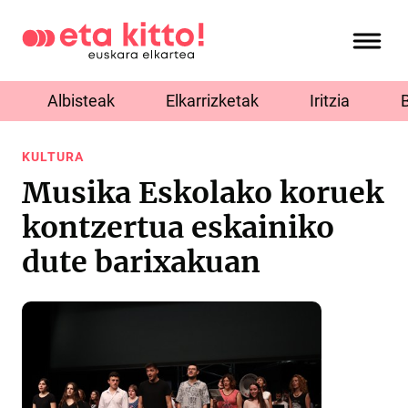
Albisteak
Elkarrizketak
Iritzia
KULTURA
Musika Eskolako koruek
kontzertua eskainiko
dute barixakuan