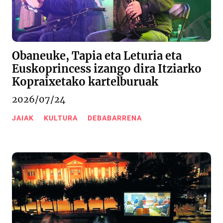
Obaneuke, Tapia eta Leturia eta
Euskoprincess izango dira Itziarko
Kopraixetako kartelburuak
2026/07/24
JAIAK
KULTURA
DEBABARRENA