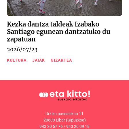
Kezka dantza taldeak Izabako
Santiago egunean dantzatuko du
zapatuan
2026/07/23
KULTURA
JAIAK
GIZARTEA
Urkizu pasealekua 11
20600 Eibar (Gipuzkoa)
943 20 67 76
/
943 20 09 18