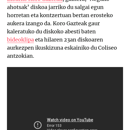
ahotsak’ diskoa jarriko du salgai egun
horretan eta kontzertuan bertan erosteko
aukera izango da. Koro Gazteak gaur
kaleratuko du diskoko abesti baten
bideoklipa
eta hilaren 23an diskoaren
aurkezpen ikuskizuna eskainiko du Coliseo
antzokian.