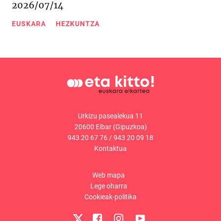
2026/07/14
EUSKARA
HEZKUNTZA
Urkizu pasealekua 11
20600 Eibar (Gipuzkoa)
943 20 67 76
/
943 20 09 18
Kontaktua
Web mapa
Lege oharra
Cookieak-politika