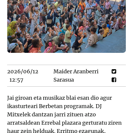
2026/06/12
Maider Aranberri
12:57
Sarasua
Jai giroan eta musikaz blai esan dio agur
ikasturteari Berbetan programak. DJ
Mitxelek dantzan jarri zituen atzo
arratsaldean Errebal plazara gerturatu ziren
haur zein helduak. Erritmo ezagunak,