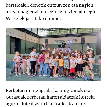
bertsioak... denetik entzun zen eta nagien
artean nagienak ere ezin izan zien uko egin
Mitxelek jarritako doinuei.
Berbetan mintzapraktika programak eta
Gurasoak Berbetan haren aldaerak horrela
agurtu dute ikasturtea. Irailetik aurrera