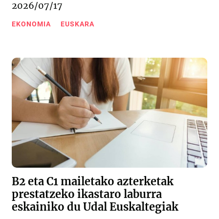
2026/07/17
EKONOMIA
EUSKARA
B2 eta C1 mailetako azterketak
prestatzeko ikastaro laburra
eskainiko du Udal Euskaltegiak