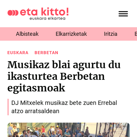
Albisteak
Elkarrizketak
Iritzia
EUSKARA
BERBETAN
Musikaz blai agurtu du
ikasturtea Berbetan
egitasmoak
DJ Mitxelek musikaz bete zuen Errebal
atzo arratsaldean