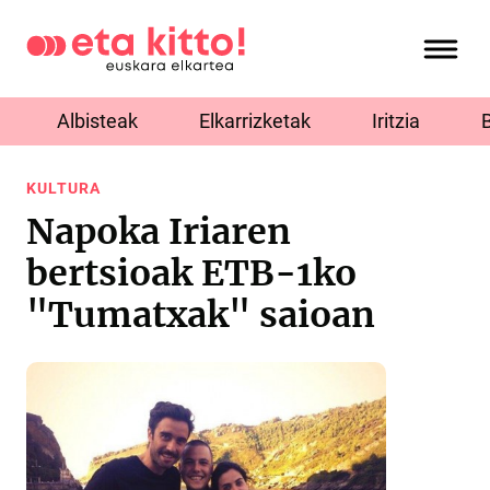
Albisteak
Elkarrizketak
Iritzia
KULTURA
Napoka Iriaren
bertsioak ETB-1ko
"Tumatxak" saioan