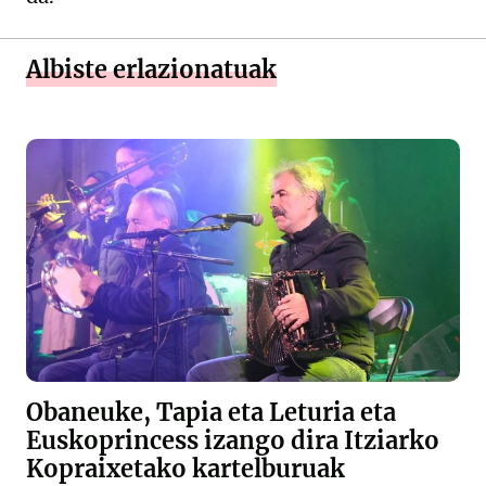
Albiste erlazionatuak
Obaneuke, Tapia eta Leturia eta
Euskoprincess izango dira Itziarko
Kopraixetako kartelburuak