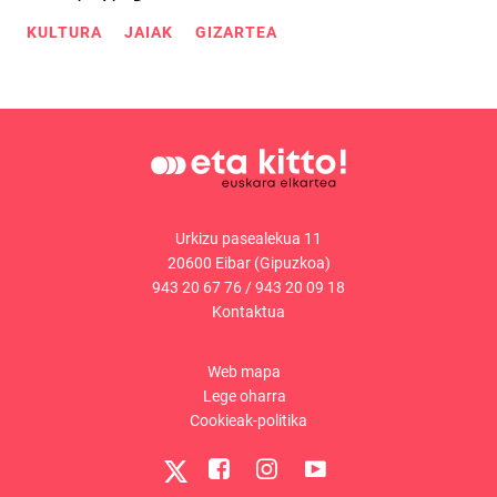
KULTURA
JAIAK
GIZARTEA
Urkizu pasealekua 11
20600 Eibar (Gipuzkoa)
943 20 67 76
/
943 20 09 18
Kontaktua
Web mapa
Lege oharra
Cookieak-politika