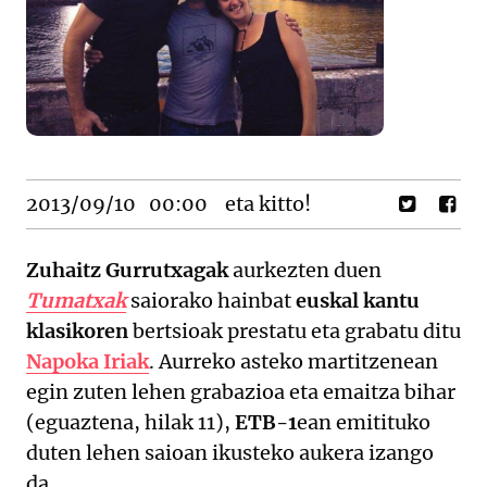
2013/09/10
00:00
eta kitto!
Zuhaitz Gurrutxagak
aurkezten duen
Tumatxak
saiorako hainbat
euskal kantu
klasikoren
bertsioak prestatu eta grabatu ditu
Napoka Iriak
. Aurreko asteko martitzenean
egin zuten lehen grabazioa eta emaitza bihar
(eguaztena, hilak 11),
ETB-1
ean emitituko
duten lehen saioan ikusteko aukera izango
da.