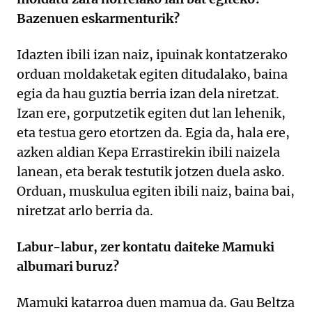
Bazenuen eskarmenturik?
Idazten ibili izan naiz, ipuinak kontatzerako
orduan moldaketak egiten ditudalako, baina
egia da hau guztia berria izan dela niretzat.
Izan ere, gorputzetik egiten dut lan lehenik,
eta testua gero etortzen da. Egia da, hala ere,
azken aldian Kepa Errastirekin ibili naizela
lanean, eta berak testutik jotzen duela asko.
Orduan, muskulua egiten ibili naiz, baina bai,
niretzat arlo berria da.
Labur-labur, zer kontatu daiteke Mamuki
albumari buruz?
Mamuki katarroa duen mamua da. Gau Beltza