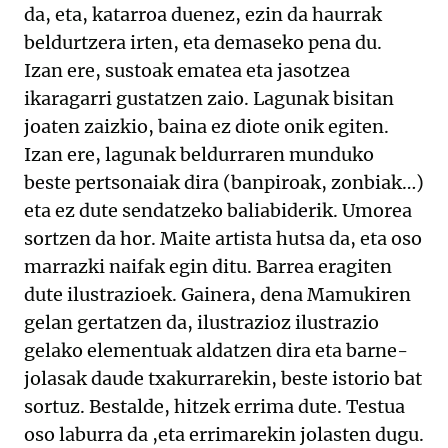
da, eta, katarroa duenez, ezin da haurrak
beldurtzera irten, eta demaseko pena du.
Izan ere, sustoak ematea eta jasotzea
ikaragarri gustatzen zaio. Lagunak bisitan
joaten zaizkio, baina ez diote onik egiten.
Izan ere, lagunak beldurraren munduko
beste pertsonaiak dira (banpiroak, zonbiak…)
eta ez dute sendatzeko baliabiderik. Umorea
sortzen da hor. Maite artista hutsa da, eta oso
marrazki naifak egin ditu. Barrea eragiten
dute ilustrazioek. Gainera, dena Mamukiren
gelan gertatzen da, ilustrazioz ilustrazio
gelako elementuak aldatzen dira eta barne-
jolasak daude txakurrarekin, beste istorio bat
sortuz. Bestalde, hitzek errima dute. Testua
oso laburra da ,eta errimarekin jolasten dugu.