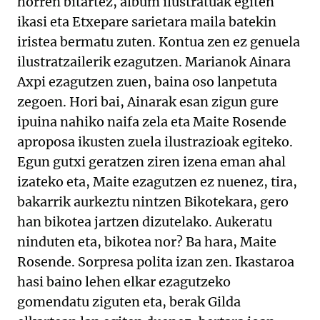
horren bitartez, album ilustratuak egiten
ikasi eta Etxepare sarietara maila batekin
iristea bermatu zuten. Kontua zen ez genuela
ilustratzailerik ezagutzen. Marianok Ainara
Axpi ezagutzen zuen, baina oso lanpetuta
zegoen. Hori bai, Ainarak esan zigun gure
ipuina nahiko naifa zela eta Maite Rosende
aproposa ikusten zuela ilustrazioak egiteko.
Egun gutxi geratzen ziren izena eman ahal
izateko eta, Maite ezagutzen ez nuenez, tira,
bakarrik aurkeztu nintzen Bikotekara, gero
han bikotea jartzen dizutelako. Aukeratu
ninduten eta, bikotea nor? Ba hara, Maite
Rosende. Sorpresa polita izan zen. Ikastaroa
hasi baino lehen elkar ezagutzeko
gomendatu ziguten eta, berak Gilda