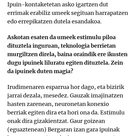
Ipuin-kontaketetan asko igartzen dut
errimak erabiliz umeek segituan harrapatzen
edo errepikatzen dutela esandakoa.
Askotan esaten da umeek estimulu piloa
dituztela inguruan, teknologia berrietan
murgiltzen direla, baina oraindik ere ikusten
dugu ipuinek liluratu egiten dituztela. Zein
da ipuinek duten magia?
Irudimenaren esparrua hor dago, eta bizirik
jarrai dezala, mesedez. Gauzak imajinatzen
hasten zarenean, neuronetan konexio
berriak egiten dira eta hori ona da. Estimulu
onak dira gizakientzat. Gaur goizean
(eguaztenean) Bergaran izan gara ipuinak