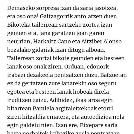
Demaseko sorpresa izan da saria jasotzea,
eta oso ona! Galtzagorrik antolatzen duen
Bikoteka tailerrean sartzeko zortea izan
genuen eta, lana garatzen joan garen
neurrian, Harkaitz Cano eta Aitziber Alonso
bezalako gidariak izan ditugu alboan.
Tailerrean zortzi bikote geunden eta besteen
lanak oso onak ziren. Orduan, edonork
irabazi dezakeela pentsatzen duzu. Batzuetan
ez da gertatzen zure lanarekin oso seguru
egotea eta besteen lanak hobeak direla
iruditzen zaizu. Adibidez, ikastaroa egin
bitartean Pamiela argitaletxekoak etorri
ziren hitzaldia ematera, eta autoedizioa nola
egin galdetu nien. Izan ere, Etxepare saria
beste norbaitek irabaziko zuela pentsatzen