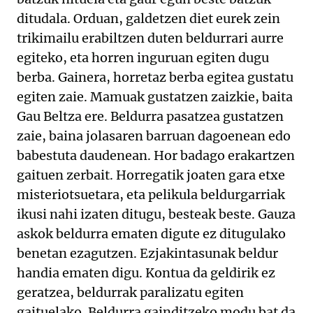
ditudala. Orduan, galdetzen diet eurek zein
trikimailu erabiltzen duten beldurrari aurre
egiteko, eta horren inguruan egiten dugu
berba. Gainera, horretaz berba egitea gustatu
egiten zaie. Mamuak gustatzen zaizkie, baita
Gau Beltza ere. Beldurra pasatzea gustatzen
zaie, baina jolasaren barruan dagoenean edo
babestuta daudenean. Hor badago erakartzen
gaituen zerbait. Horregatik joaten gara etxe
misteriotsuetara, eta pelikula beldurgarriak
ikusi nahi izaten ditugu, besteak beste. Gauza
askok beldurra ematen digute ez ditugulako
benetan ezagutzen. Ezjakintasunak beldur
handia ematen digu. Kontua da geldirik ez
geratzea, beldurrak paralizatu egiten
gaituelako. Beldurra gainditzeko modu bat da