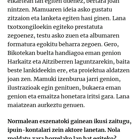
elkartean lan egiten duenez, bertara joan
nintzen. Mamuaren ideia asko gustatu
zitzaion eta lanketa egiten hasi ginen. Lana
txotxongiloekin egiteko prestatuta
zegoenez, testu asko zuen eta albumaren
formatura egokitu beharra zegoen. Gero,
Bikotekan buelta handiagoa eman genion
Harkaitz eta Aitziberren laguntzarekin, baita
beste lankideekin ere, eta proiektua aldatzen
joan zen. Mamuki izenburua jarri genion,
ilustrazioak egin genituen, bukaera eman
genion eta emaitza honetara iritsi gara. Lana
maiatzean aurkeztu genuen.
Normalean eszenatoki gainean ikusi zaitugu,
ipuin-kontalari zein aktore lanetan. Nola
moldatu zara horrelako lan bat egiteko?