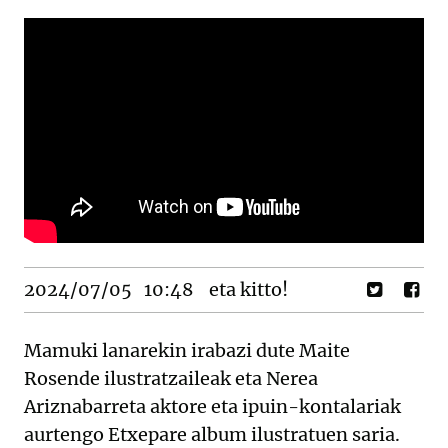
2024/07/05
10:48
eta kitto!
Mamuki lanarekin irabazi dute Maite
Rosende ilustratzaileak eta Nerea
Ariznabarreta aktore eta ipuin-kontalariak
aurtengo Etxepare album ilustratuen saria.