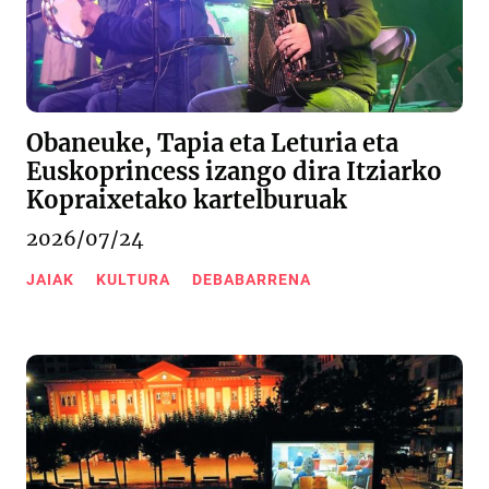
Obaneuke, Tapia eta Leturia eta
Euskoprincess izango dira Itziarko
Kopraixetako kartelburuak
2026/07/24
JAIAK
KULTURA
DEBABARRENA