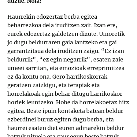
duzue. Nola?
Haurrekin edozertaz berba egitea
beharrezkoa dela iruditzen zait. Izan ere,
eurek edozertaz galdetzen dizute. Umoretik
jo dugu beldurraren gaia lantzeko eta gai
garrantzitsua dela iruditzen zaigu. “Ez izan
beldurrik”, “ez egin negarrik”, esaten zaie
umeei sarritan, eta emozioak erreprimitzea
ez da kontu ona. Gero harrikoskorrak
geratzen zaizkigu, eta terapiak eta
horrelakoak egin behar ditugu harrikoskor
horiek leuntzeko. Hobe da horrelakoetaz hitz
egitea. Beste ipuin kontaketa batean beldur
ezberdinei buruz egiten dugu berba, eta
haurrei esaten diet euren adinarekin beldur
batzuk nituela eta gaur egun beste batzuk