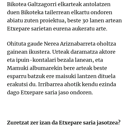
Bikotea Galtzagorri elkarteak antolatzen
duen Bikoteka tailerrean elkartu ondoren
abiatu zuten proiektua, beste 30 lanen artean
Etxepare sarietan eurena aukeratu arte.
Ohituta gaude Nerea Ariznabarreta oholtza
gainean ikustera. Urteak daramatza aktore
eta ipuin-kontalari bezala lanean, eta
Mamuki albumarekin bere arteak beste
esparru batzuk ere maisuki lantzen dituela
erakutsi du. Irribarrea ahotik kendu ezinda
dago Etxepare saria jaso ondoren.
Zuretzat zer izan da Etxepare saria jasotzea?