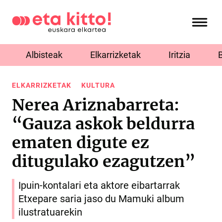
Albisteak
Elkarrizketak
Iritzia
ELKARRIZKETAK
KULTURA
Nerea Ariznabarreta:
“Gauza askok beldurra
ematen digute ez
ditugulako ezagutzen”
Ipuin-kontalari eta aktore eibartarrak
Etxepare saria jaso du Mamuki album
ilustratuarekin