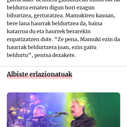
beldurra ematen digun hori ezagun
bihurtzea, gerturatzea. Mamukiren kasuan,
bere lana haurrak beldurtzea da, baina
katarroa du eta haurrek berarekin
enpatizatzen dute. “Ze pena, Mamuki ezin da
haurrak beldurtzera joan, ezin gaitu
beldurtu”, pentsa dezakete.
Albiste erlazionatuak