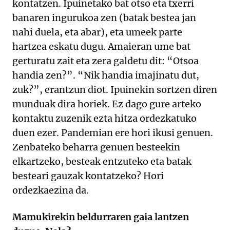
kontatzen. Ipuinetako bat otso eta txerri
banaren ingurukoa zen (batak bestea jan
nahi duela, eta abar), eta umeek parte
hartzea eskatu dugu. Amaieran ume bat
gerturatu zait eta zera galdetu dit: “Otsoa
handia zen?”. “Nik handia imajinatu dut,
zuk?”, erantzun diot. Ipuinekin sortzen diren
munduak dira horiek. Ez dago gure arteko
kontaktu zuzenik ezta hitza ordezkatuko
duen ezer. Pandemian ere hori ikusi genuen.
Zenbateko beharra genuen besteekin
elkartzeko, besteak entzuteko eta batak
besteari gauzak kontatzeko? Hori
ordezkaezina da.
Mamukirekin beldurraren gaia lantzen