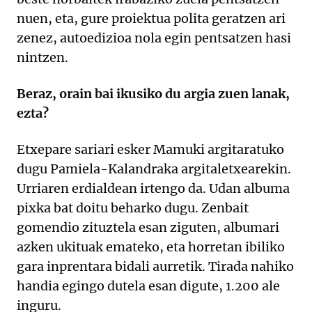
nuen, eta, gure proiektua polita geratzen ari
zenez, autoedizioa nola egin pentsatzen hasi
nintzen.
Beraz, orain bai ikusiko du argia zuen lanak,
ezta?
Etxepare sariari esker Mamuki argitaratuko
dugu Pamiela-Kalandraka argitaletxearekin.
Urriaren erdialdean irtengo da. Udan albuma
pixka bat doitu beharko dugu. Zenbait
gomendio zituztela esan ziguten, albumari
azken ukituak emateko, eta horretan ibiliko
gara inprentara bidali aurretik. Tirada nahiko
handia egingo dutela esan digute, 1.200 ale
inguru.