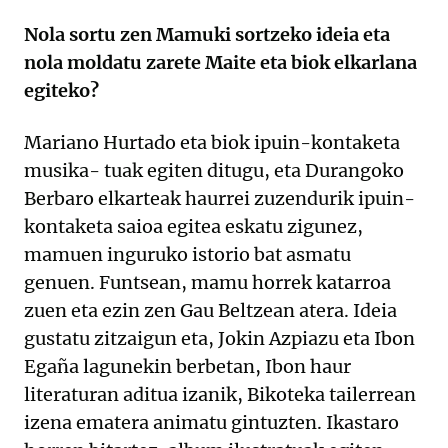
Nola sortu zen Mamuki sortzeko ideia eta
nola moldatu zarete Maite eta biok elkarlana
egiteko?
Mariano Hurtado eta biok ipuin-kontaketa
musika- tuak egiten ditugu, eta Durangoko
Berbaro elkarteak haurrei zuzendurik ipuin-
kontaketa saioa egitea eskatu zigunez,
mamuen inguruko istorio bat asmatu
genuen. Funtsean, mamu horrek katarroa
zuen eta ezin zen Gau Beltzean atera. Ideia
gustatu zitzaigun eta, Jokin Azpiazu eta Ibon
Egaña lagunekin berbetan, Ibon haur
literaturan aditua izanik, Bikoteka tailerrean
izena ematera animatu gintuzten. Ikastaro