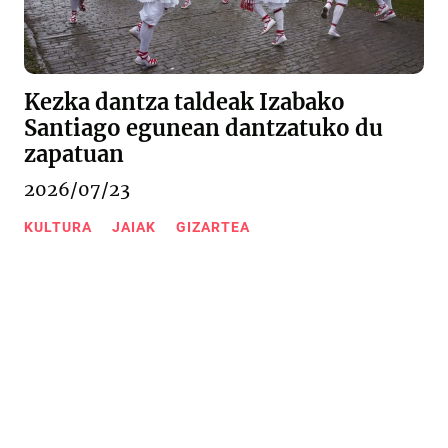
Kezka dantza taldeak Izabako
Santiago egunean dantzatuko du
zapatuan
2026/07/23
KULTURA
JAIAK
GIZARTEA
Urkizu pasealekua 11
20600 Eibar (Gipuzkoa)