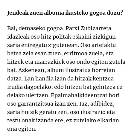
Jendeak zuen albuma ikusteko gogoa duzu?
Bai, demaseko gogoa. Patxi Zubizarreta
idazleak oso hitz politak eskaini zizkigun
saria entregatu zigutenean. Oso artefaktu
betea zela esan zuen, erritmoa zuela, eta
hitzek eta marrazkiek oso ondo egiten zutela
bat. Azkenean, album ilustratua horretan
datza. Lan handia izan da hitzak kentzea
irudia dagoelako, edo hitzen bat gehitzea ez
delako ulertzen. Epaimahaikideentzat hori
oso garrantzitsua izan zen. Iaz, adibidez,
saria hutsik geratu zen, oso ilustrazio eta
testu onak izanda ere, ez zutelako elkarlan
ona egiten.