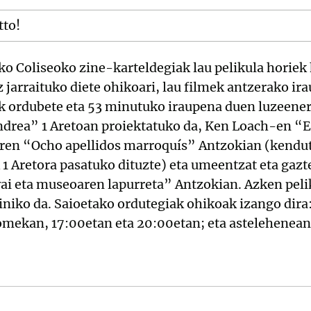
tto!
ko Coliseoko zine-karteldegiak lau pelikula horiek
 jarraituko diete ohikoari, lau filmek antzerako ir
ik ordubete eta 53 minutuko iraupena duen luzeene
drea” 1 Aretoan proiektatuko da, Ken Loach-en “El
ren “Ocho apellidos marroquís” Antzokian (kendu
 1 Aretora pasatuko dituzte) eta umeentzat eta gaz
 eta museoaren lapurreta” Antzokian. Azken pelik
iniko da. Saioetako ordutegiak ohikoak izango dira
omekan, 17:00etan eta 20:00etan; eta astelehenean