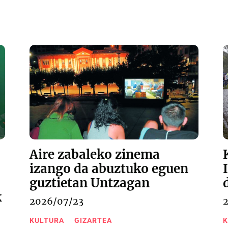
Aire zabaleko zinema
izango da abuztuko eguen
guztietan Untzagan
k
2026/07/23
KULTURA
GIZARTEA
K