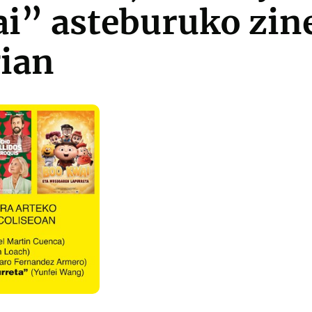
i” asteburuko zin
gian