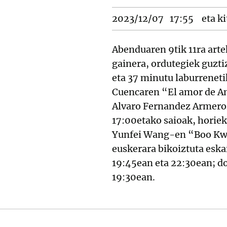
2023/12/07
17:55
eta ki
Abenduaren 9tik 11ra arte
gainera, ordutegiek guztiz
eta 37 minutu laburrenet
Cuencaren “El amor de An
Alvaro Fernandez Armero
17:00etako saioak, horiek
Yunfei Wang-en “Boo Kwai
euskerara bikoiztuta eska
19:45ean eta 22:30ean; d
19:30ean.