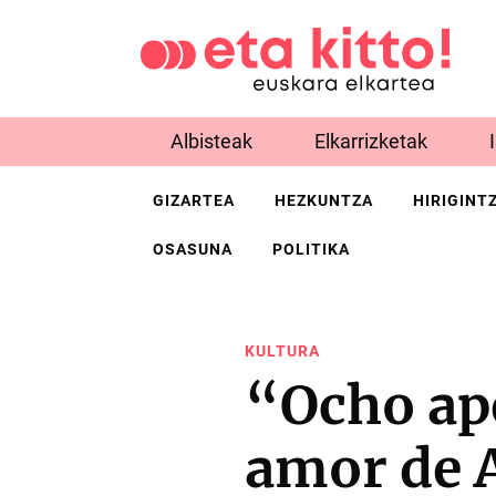
Albisteak
Elkarrizketak
GIZARTEA
HEZKUNTZA
HIRIGINT
OSASUNA
POLITIKA
KULTURA
“Ocho ap
amor de A