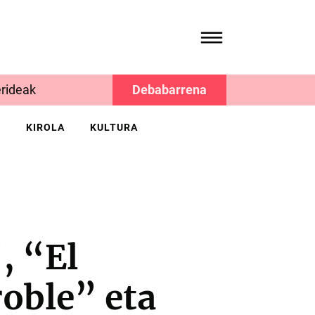
rideak
Debabarrena
K
KIROLA
KULTURA
, “El
roble” eta