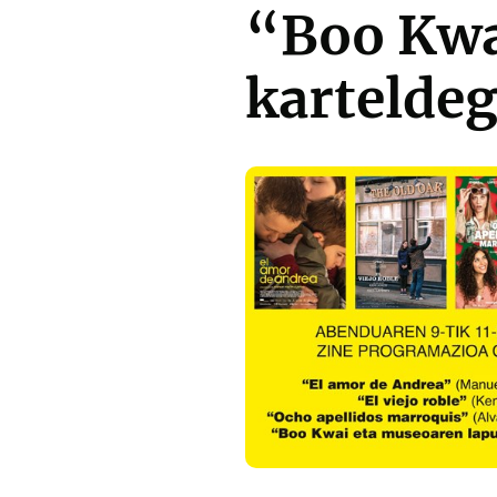
“Boo Kwa
kartelde