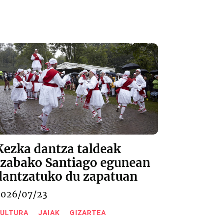
Kezka dantza taldeak
Izabako Santiago egunean
dantzatuko du zapatuan
2026/07/23
ULTURA
JAIAK
GIZARTEA