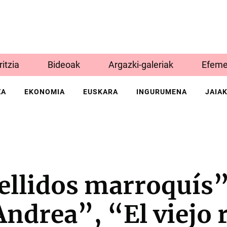
Iritzia
Bideoak
Argazki-galeriak
Efeme
ZA
EKONOMIA
EUSKARA
INGURUMENA
JAIA
ellidos marroquís”
ndrea”, “El viejo 