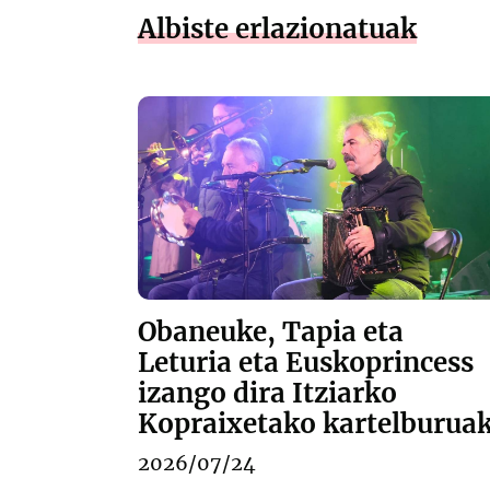
Albiste erlazionatuak
Obaneuke, Tapia eta
Leturia eta Euskoprincess
izango dira Itziarko
Kopraixetako kartelburua
2026/07/24