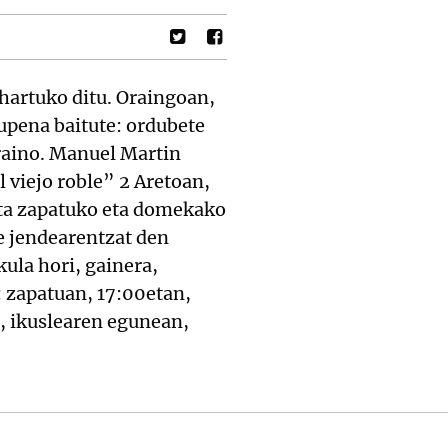
 hartuko ditu. Oraingoan,
aupena baitute: ordubete
raino. Manuel Martin
 viejo roble” 2 Aretoan,
ta zapatuko eta domekako
te jendearentzat den
ula hori, gainera,
: zapatuan, 17:00etan,
, ikuslearen egunean,