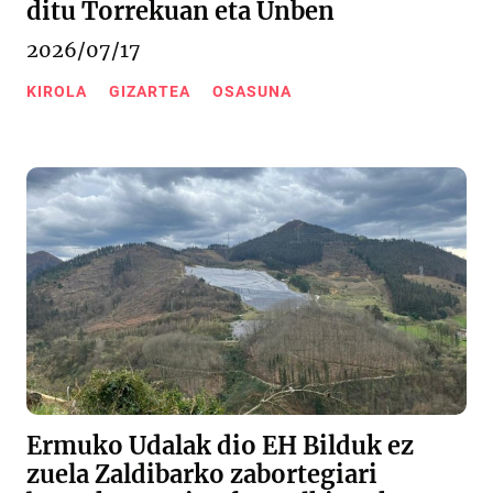
ditu Torrekuan eta Unben
2026/07/17
KIROLA
GIZARTEA
OSASUNA
Ermuko Udalak dio EH Bilduk ez
zuela Zaldibarko zabortegiari