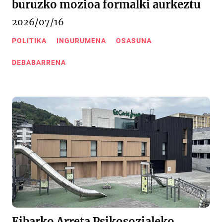
buruzko mozioa formalki aurkeztu
2026/07/16
POLITIKA
INGURUMENA
OSASUNA
DEBABARRENA
Eibarko Arreta Psikosozialeko