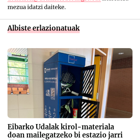
mezua idatzi daiteke.
Albiste erlazionatuak
Eibarko Udalak kirol-materiala
doan mailegatzeko bi estazio jarri