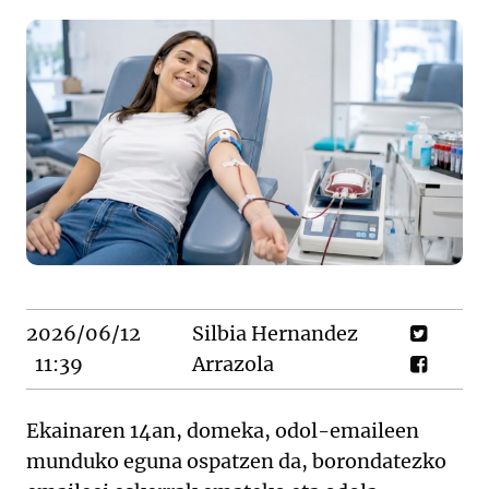
2026/06/12
Silbia Hernandez
11:39
Arrazola
Ekainaren 14an, domeka, odol-emaileen
munduko eguna ospatzen da, borondatezko