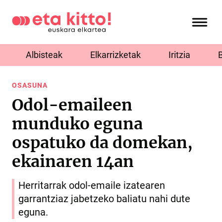
Albisteak
Elkarrizketak
Iritzia
OSASUNA
Odol-emaileen
munduko eguna
ospatuko da domekan,
ekainaren 14an
Herritarrak odol-emaile izatearen
garrantziaz jabetzeko baliatu nahi dute
eguna.