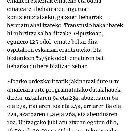
emaileei eskerrak emateko eta odola
ematearen beharraren inguruan
kontzientziatzeko, gaixoen beharrak
bermatu ahal izateko. Transfusio bakar batek
hiru bizitza salba ditzake. Gipuzkoan,
egunero 125 odol-emate behar dira
ospitaleen eskariari erantzuteko. Eta
biztanleen %75ek odol-emateren bat
beharko du bere bizitzan zehar.
Eibarko ordezkaritzatik jakinarazi dute urte
amaierara arte programatutako datak hauek
direla: uztailaren 9a eta 23a, abuztuaren 6a
eta 27a, irailaren 10a eta 24a, urriaren 8a eta
22a, azaroaren 12a eta 26a, eta abenduaren
10a. Untzagako jubilatu etxean egoten dira,
16:50etik 20:50era. Odola emateko txanda