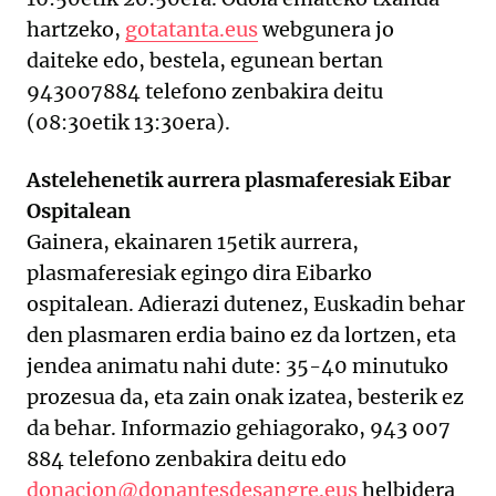
hartzeko,
gotatanta.eus
webgunera jo
daiteke edo, bestela, egunean bertan
943007884 telefono zenbakira deitu
(08:30etik 13:30era).
Astelehenetik aurrera plasmaferesiak Eibar
Ospitalean
Gainera, ekainaren 15etik aurrera,
plasmaferesiak egingo dira Eibarko
ospitalean. Adierazi dutenez, Euskadin behar
den plasmaren erdia baino ez da lortzen, eta
jendea animatu nahi dute: 35-40 minutuko
prozesua da, eta zain onak izatea, besterik ez
da behar. Informazio gehiagorako, 943 007
884 telefono zenbakira deitu edo
donacion@donantesdesangre.eus
helbidera