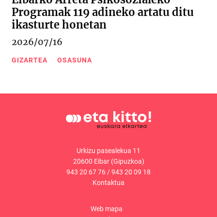
Programak 119 adineko artatu ditu
ikasturte honetan
2026/07/16
GIZARTEA
OSASUNA
Urkizu pasealekua 11
20600 Eibar (Gipuzkoa)
943 20 67 76
/
943 20 09 18
Kontaktua
Web mapa