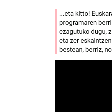
...eta kitto! Eusk
programaren berri
ezagutuko dugu, z
eta zer eskaintze
bestean, berriz, n