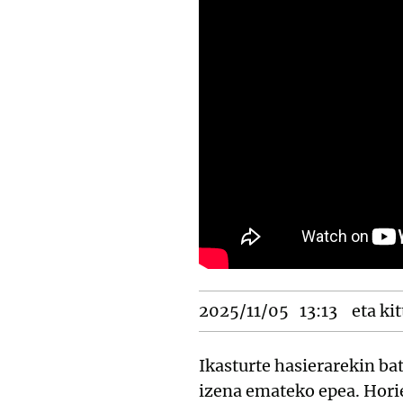
2025/11/05
13:13
eta kit
Ikasturte hasierarekin ba
izena emateko epea. Horie