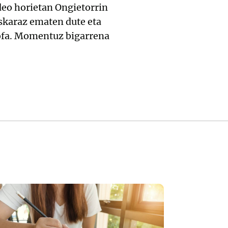
deo horietan Ongietorrin
uskaraz ematen dute eta
olofa. Momentuz bigarrena