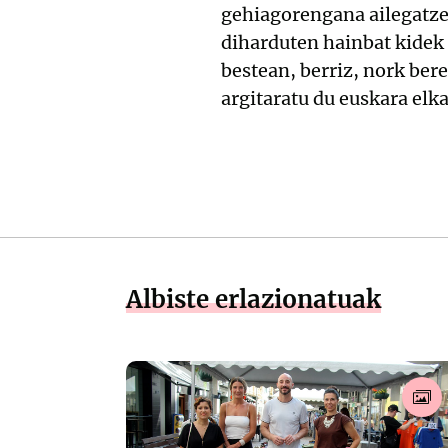
gehiagorengana ailegatzek
diharduten hainbat kidek 
bestean, berriz, nork ber
argitaratu du euskara elka
Albiste erlazionatuak