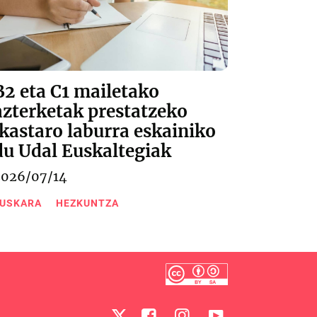
B2 eta C1 mailetako
azterketak prestatzeko
ikastaro laburra eskainiko
du Udal Euskaltegiak
2026/07/14
USKARA
HEZKUNTZA