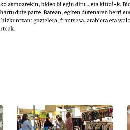
o asmoarekin, bideo bi egin ditu …eta kitto!-k. Bi
hartu dute parte. Batean, egiten dutenaren berri e
e hizkuntzan: gaztelera, frantsesa, arabiera eta w
rteak.