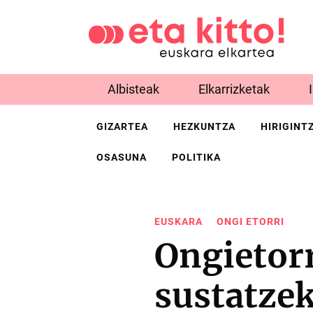
Albisteak
Elkarrizketak
GIZARTEA
HEZKUNTZA
HIRIGINT
OSASUNA
POLITIKA
EUSKARA
ONGI ETORRI
Ongietor
sustatzek