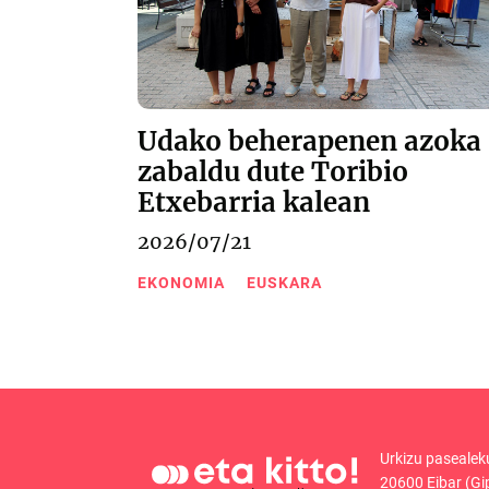
Udako beherapenen azoka
zabaldu dute Toribio
Etxebarria kalean
2026/07/21
EKONOMIA
EUSKARA
Urkizu pasealek
20600 Eibar (Gi