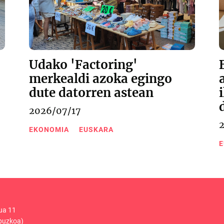
Udako 'Factoring'
merkealdi azoka egingo
dute datorren astean
2026/07/17
EKONOMIA
EUSKARA
E
ua 11
puzkoa)