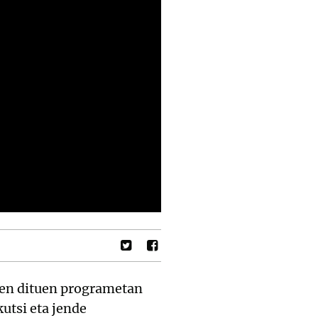
tzen dituen programetan
utsi eta jende