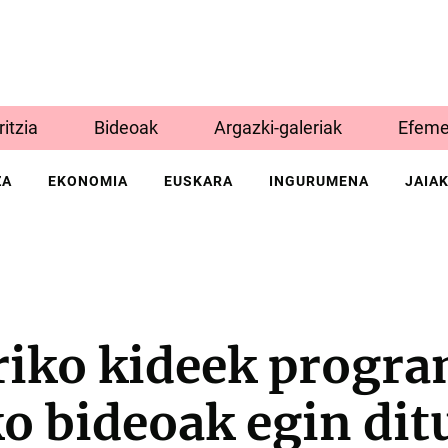
Iritzia
Bideoak
Argazki-galeriak
Efeme
ZA
EKONOMIA
EUSKARA
INGURUMENA
JAIA
riko kideek progr
o bideoak egin dit