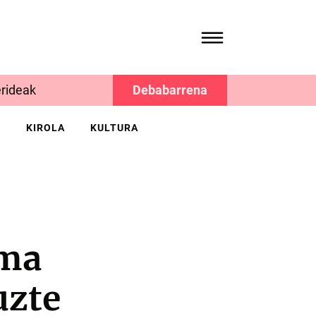
rideak
Debabarrena
K
KIROLA
KULTURA
ama
uzte