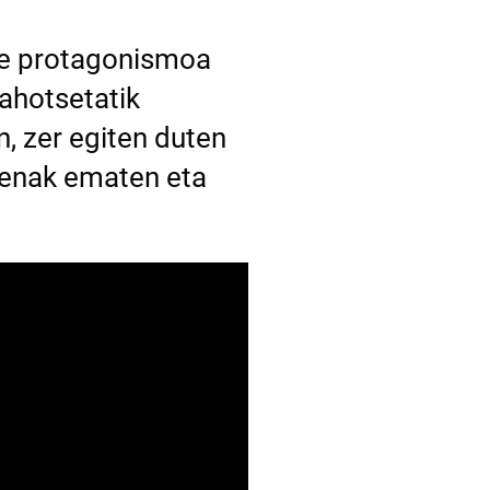
die protagonismoa
ahotsetatik
, zer egiten duten
lpenak ematen eta