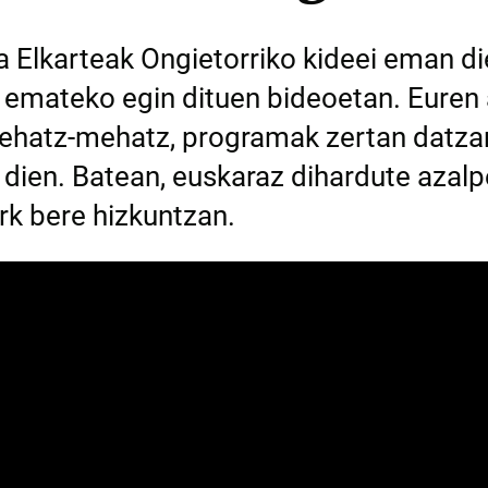
ara Elkarteak Ongietorriko kideei eman 
 emateko egin dituen bideoetan. Euren 
ehatz-mehatz, programak zertan datzan
n dien. Batean, euskaraz dihardute aza
ork bere hizkuntzan.