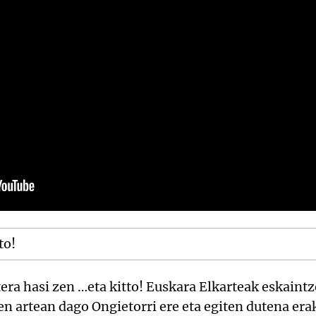
to!
tera hasi zen …eta kitto! Euskara Elkarteak eskain
n artean dago Ongietorri ere eta egiten dutena erak