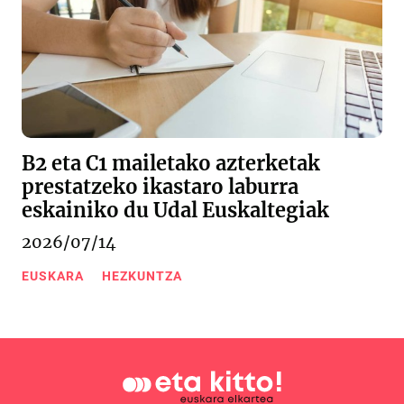
B2 eta C1 mailetako azterketak
prestatzeko ikastaro laburra
eskainiko du Udal Euskaltegiak
2026/07/14
EUSKARA
HEZKUNTZA