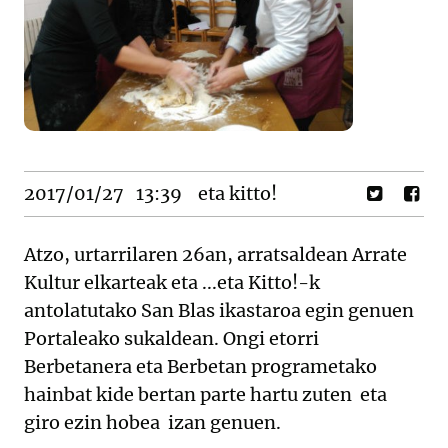
2017/01/27
13:39
eta kitto!
Atzo, urtarrilaren 26an, arratsaldean Arrate
Kultur elkarteak eta ...eta Kitto!-k
antolatutako San Blas ikastaroa egin genuen
Portaleako sukaldean. Ongi etorri
Berbetanera eta Berbetan programetako
hainbat kide bertan parte hartu zuten eta
giro ezin
hobea izan genuen.