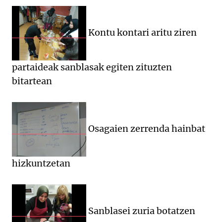
Kontu kontari aritu ziren
partaideak sanblasak egiten zituzten
bitartean
Osagaien zerrenda hainbat
hizkuntzetan
Sanblasei zuria botatzen