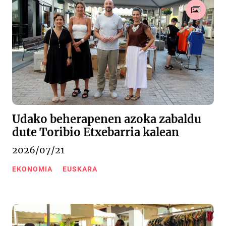
Udako beherapenen azoka zabaldu
dute Toribio Etxebarria kalean
2026/07/21
EKONOMIA
EUSKARA