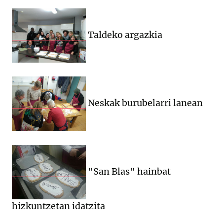
Taldeko argazkia
Neskak burubelarri lanean
"San Blas" hainbat
hizkuntzetan idatzita