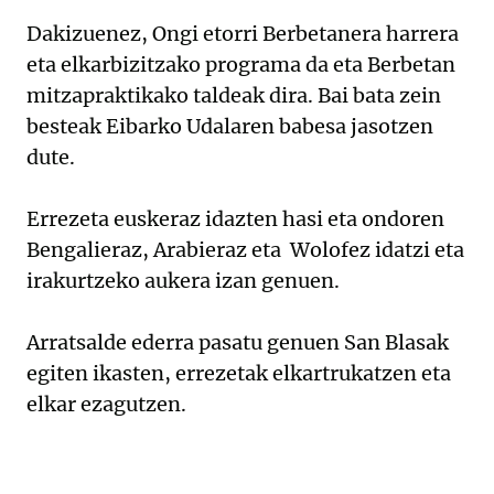
Dakizuenez, Ongi etorri Berbetanera harrera
eta elkarbizitzako programa da eta Berbetan
mitzapraktikako taldeak dira. Bai bata zein
besteak Eibarko Udalaren babesa jasotzen
dute.
Errezeta euskeraz idazten hasi eta ondoren
Bengalieraz, Arabieraz eta Wolofez idatzi eta
irakurtzeko aukera izan genuen.
Arratsalde ederra pasatu genuen San Blasak
egiten ikasten, errezetak elkartrukatzen eta
elkar ezagutzen.