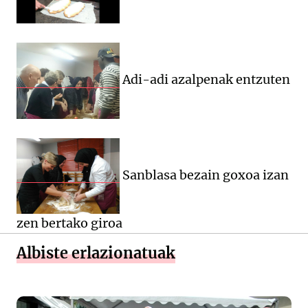
Adi-adi azalpenak entzuten
Sanblasa bezain goxoa izan
zen bertako giroa
Albiste erlazionatuak