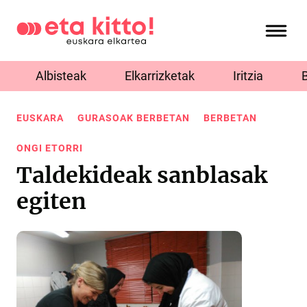
Albisteak
Elkarrizketak
Iritzia
EUSKARA
GURASOAK BERBETAN
BERBETAN
ONGI ETORRI
Taldekideak sanblasak
egiten