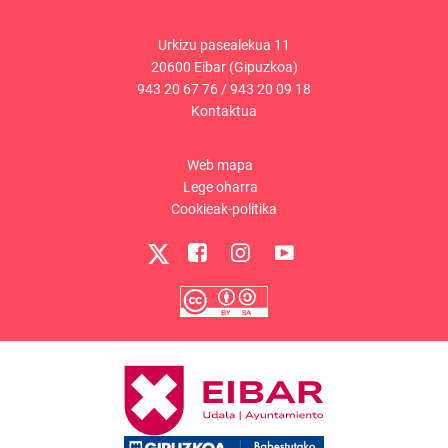
Urkizu pasealekua 11
20600 Eibar (Gipuzkoa)
943 20 67 76
/
943 20 09 18
Kontaktua
Web mapa
Lege oharra
Cookieak-politika