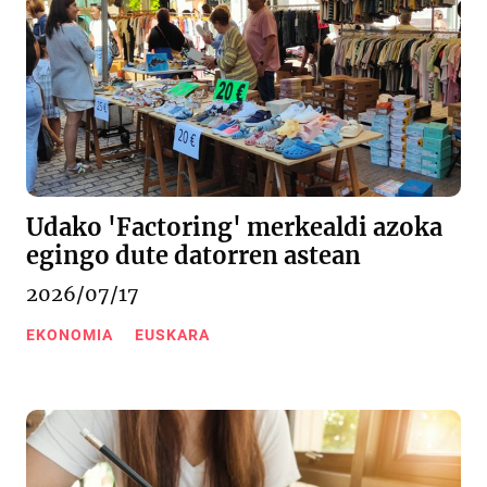
Udako 'Factoring' merkealdi azoka
egingo dute datorren astean
2026/07/17
EKONOMIA
EUSKARA