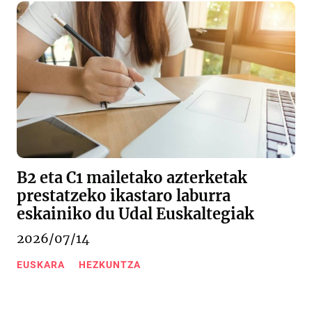
B2 eta C1 mailetako azterketak
prestatzeko ikastaro laburra
eskainiko du Udal Euskaltegiak
2026/07/14
EUSKARA
HEZKUNTZA