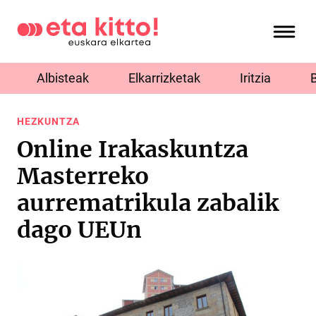
Albisteak
Elkarrizketak
Iritzia
HEZKUNTZA
Online Irakaskuntza
Masterreko
aurrematrikula zabalik
dago UEUn