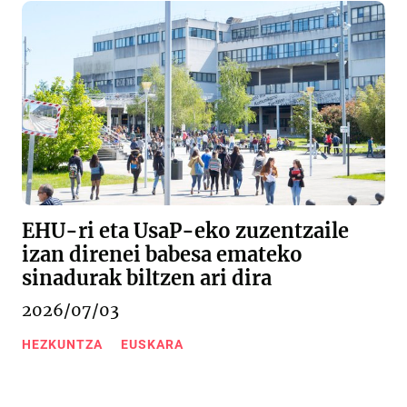
EHU-ri eta UsaP-eko zuzentzaile
izan direnei babesa emateko
sinadurak biltzen ari dira
2026/07/03
HEZKUNTZA
EUSKARA