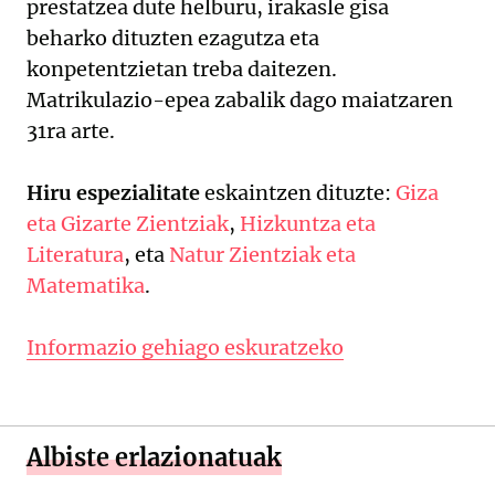
prestatzea dute helburu, irakasle gisa
beharko dituzten ezagutza eta
konpetentzietan treba daitezen.
Matrikulazio-epea zabalik dago maiatzaren
31ra arte.
Hiru espezialitate
eskaintzen dituzte:
Giza
eta Gizarte Zientziak
,
Hizkuntza eta
Literatura
, eta
Natur Zientziak eta
Matematika
.
Informazio gehiago eskuratzeko
Albiste erlazionatuak