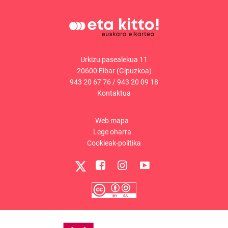
Urkizu pasealekua 11
20600 Eibar (Gipuzkoa)
943 20 67 76
/
943 20 09 18
Kontaktua
Web mapa
Lege oharra
Cookieak-politika