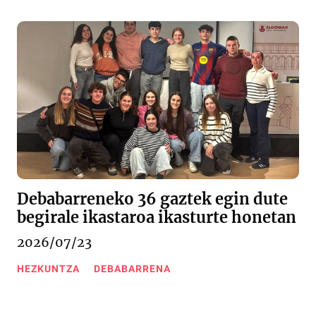
Debabarreneko 36 gaztek egin dute
begirale ikastaroa ikasturte honetan
2026/07/23
HEZKUNTZA
DEBABARRENA