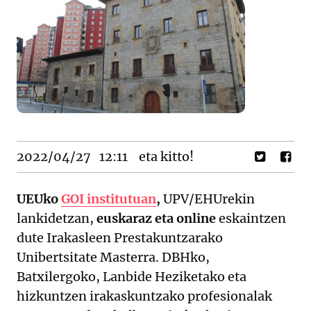
2022/04/27
12:11
eta kitto!
UEUko
GOI
institutua
n
,
UPV/EHUrekin
lankidetzan,
euskaraz eta online
eskaintzen
dute Irakasleen Prestakuntzarako
Unibertsitate Masterra. DBHko,
Batxilergoko, Lanbide Heziketako eta
hizkuntzen irakaskuntzako profesionalak