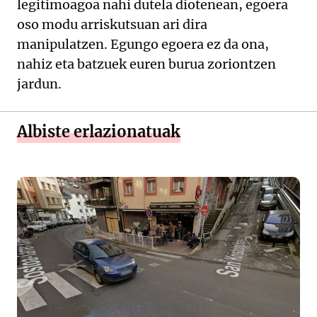
legitimoagoa nahi dutela diotenean, egoera
oso modu arriskutsuan ari dira
manipulatzen. Egungo egoera ez da ona,
nahiz eta batzuek euren burua zoriontzen
jardun.
Albiste erlazionatuak