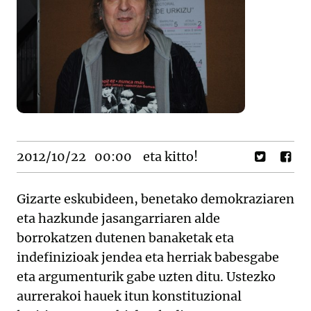
2012/10/22
00:00
eta kitto!
Gizarte eskubideen, benetako demokraziaren
eta hazkunde jasangarriaren alde
borrokatzen dutenen banaketak eta
indefinizioak jendea eta herriak babesgabe
eta argumenturik gabe uzten ditu. Ustezko
aurrerakoi hauek itun konstituzional