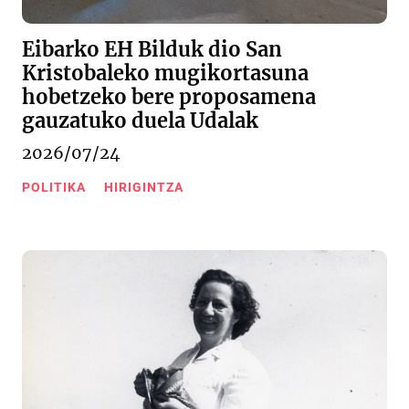
Eibarko EH Bilduk dio San
Kristobaleko mugikortasuna
hobetzeko bere proposamena
gauzatuko duela Udalak
2026/07/24
POLITIKA
HIRIGINTZA