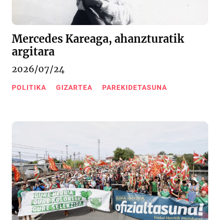
Mercedes Kareaga, ahanzturatik
argitara
2026/07/24
POLITIKA
GIZARTEA
PAREKIDETASUNA