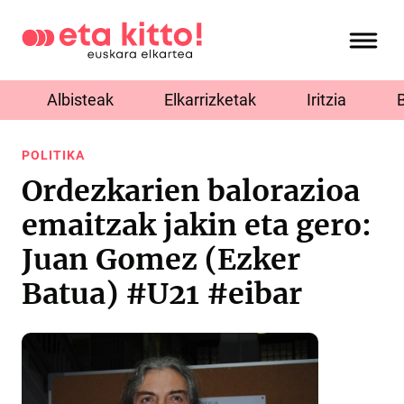
Albisteak
Elkarrizketak
Iritzia
POLITIKA
Ordezkarien balorazioa
emaitzak jakin eta gero:
Juan Gomez (Ezker
Batua) #U21 #eibar