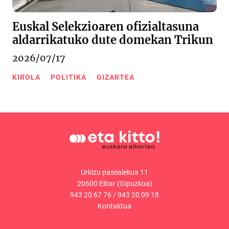
Euskal Selekzioaren ofizialtasuna
aldarrikatuko dute domekan Trikun
2026/07/17
KIROLA
POLITIKA
GIZARTEA
Urkizu pasealekua 11
20600 Eibar (Gipuzkoa)
943 20 67 76
/
943 20 09 18
Kontaktua