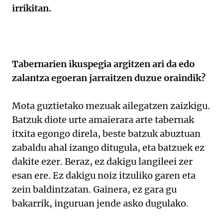
irrikitan.
Tabernarien ikuspegia argitzen ari da edo
zalantza egoeran jarraitzen duzue oraindik?
Mota guztietako mezuak ailegatzen zaizkigu.
Batzuk diote urte amaierara arte tabernak
itxita egongo direla, beste batzuk abuztuan
zabaldu ahal izango ditugula, eta batzuek ez
dakite ezer. Beraz, ez dakigu langileei zer
esan ere. Ez dakigu noiz itzuliko garen eta
zein baldintzatan. Gainera, ez gara gu
bakarrik, inguruan jende asko dugulako.