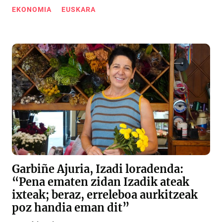
EKONOMIA
EUSKARA
Garbiñe Ajuria, Izadi loradenda:
“Pena ematen zidan Izadik ateak
ixteak; beraz, erreleboa aurkitzeak
poz handia eman dit”