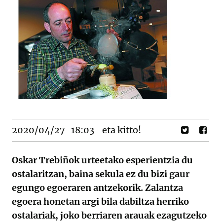
2020/04/27
18:03
eta kitto!
Oskar Trebiñok urteetako esperientzia du
ostalaritzan, baina sekula ez du bizi gaur
egungo egoeraren antzekorik. Zalantza
egoera honetan argi bila dabiltza herriko
ostalariak, joko berriaren arauak ezagutzeko