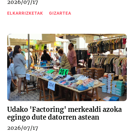
2026/07/17
ELKARRIZKETAK
GIZARTEA
Udako 'Factoring' merkealdi azoka
egingo dute datorren astean
2026/07/17