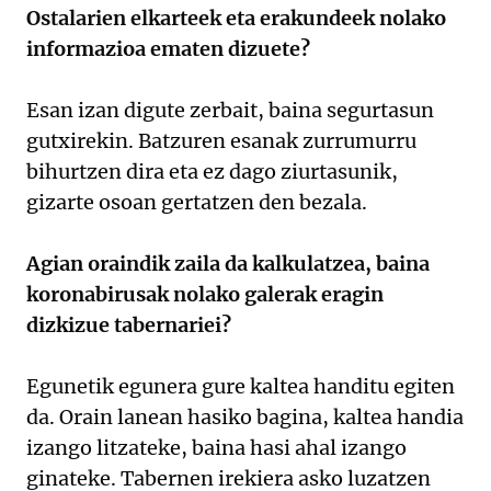
Ostalarien elkarteek eta erakundeek nolako
informazioa ematen dizuete?
Esan izan digute zerbait, baina segurtasun
gutxirekin. Batzuren esanak zurrumurru
bihurtzen dira eta ez dago ziurtasunik,
gizarte osoan gertatzen den bezala.
Agian oraindik zaila da kalkulatzea, baina
koronabirusak nolako galerak eragin
dizkizue tabernariei?
Egunetik egunera gure kaltea handitu egiten
da. Orain lanean hasiko bagina, kaltea handia
izango litzateke, baina hasi ahal izango
ginateke. Tabernen irekiera asko luzatzen