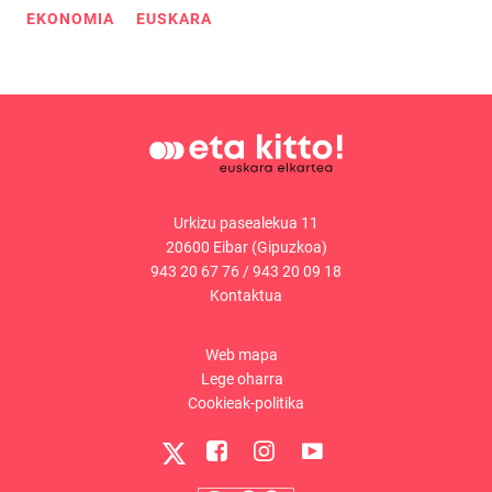
EKONOMIA
EUSKARA
Urkizu pasealekua 11
20600 Eibar (Gipuzkoa)
943 20 67 76
/
943 20 09 18
Kontaktua
Web mapa
Lege oharra
Cookieak-politika