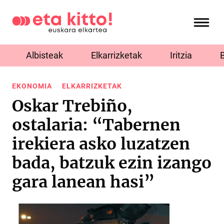
Albisteak
Elkarrizketak
Iritzia
EKONOMIA
ELKARRIZKETAK
Oskar Trebiño,
ostalaria: “Tabernen
irekiera asko luzatzen
bada, batzuk ezin izango
gara lanean hasi”