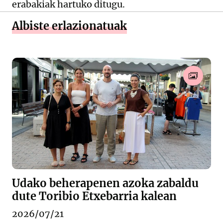
erabakiak hartuko ditugu.
Albiste erlazionatuak
Udako beherapenen azoka zabaldu
dute Toribio Etxebarria kalean
2026/07/21