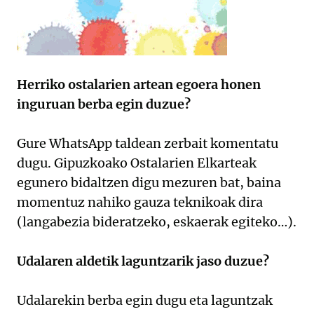
Herriko ostalarien artean egoera honen
inguruan berba egin duzue?
Gure WhatsApp taldean zerbait komentatu
dugu. Gipuzkoako Ostalarien Elkarteak
egunero bidaltzen digu mezuren bat, baina
momentuz nahiko gauza teknikoak dira
(langabezia bideratzeko, eskaerak egiteko…).
Udalaren aldetik laguntzarik jaso duzue?
Udalarekin berba egin dugu eta laguntzak