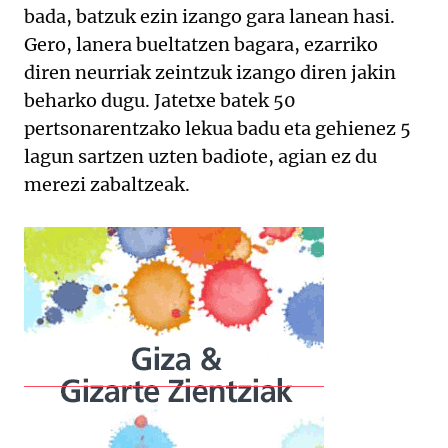
bada, batzuk ezin izango gara lanean hasi.
Gero, lanera bueltatzen bagara, ezarriko
diren neurriak zeintzuk izango diren jakin
beharko dugu. Jatetxe batek 50
pertsonarentzako lekua badu eta gehienez 5
lagun sartzen uzten badiote, agian ez du
merezi zabaltzeak.