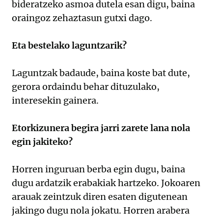
bideratzeko asmoa dutela esan digu, baina
oraingoz zehaztasun gutxi dago.
Eta bestelako laguntzarik?
Laguntzak badaude, baina koste bat dute,
gerora ordaindu behar dituzulako,
interesekin gainera.
Etorkizunera begira jarri zarete lana nola
egin jakiteko?
Horren inguruan berba egin dugu, baina
dugu ardatzik erabakiak hartzeko. Jokoaren
arauak zeintzuk diren esaten digutenean
jakingo dugu nola jokatu. Horren arabera