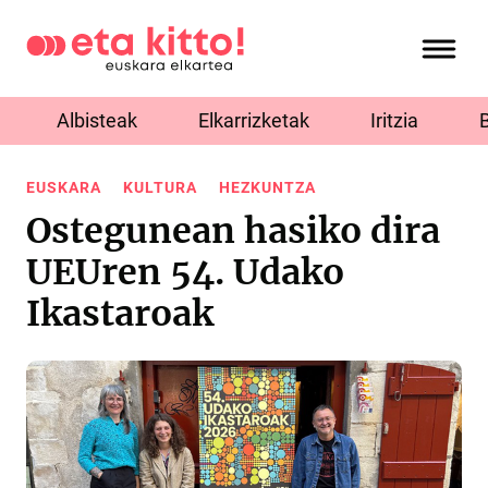
Albisteak
Elkarrizketak
Iritzia
EUSKARA
KULTURA
HEZKUNTZA
Ostegunean hasiko dira
UEUren 54. Udako
Ikastaroak