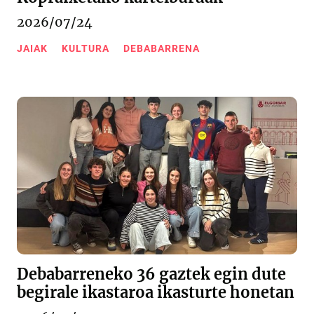
2026/07/24
JAIAK
KULTURA
DEBABARRENA
Debabarreneko 36 gaztek egin dute
begirale ikastaroa ikasturte honetan