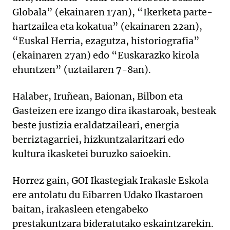
Globala” (ekainaren 17an), “Ikerketa parte-
hartzailea eta kokatua” (ekainaren 22an),
“Euskal Herria, ezagutza, historiografia”
(ekainaren 27an) edo “Euskarazko kirola
ehuntzen” (uztailaren 7-8an).
Halaber, Iruñean, Baionan, Bilbon eta
Gasteizen ere izango dira ikastaroak, besteak
beste justizia eraldatzaileari, energia
berriztagarriei, hizkuntzalaritzari edo
kultura ikasketei buruzko saioekin.
Horrez gain, GOI Ikastegiak Irakasle Eskola
ere antolatu du Eibarren Udako Ikastaroen
baitan, irakasleen etengabeko
prestakuntzara bideratutako eskaintzarekin.