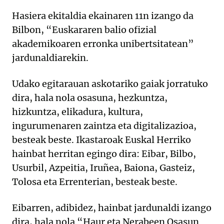
Hasiera ekitaldia ekainaren 11n izango da
Bilbon, “Euskararen balio ofizial
akademikoaren erronka unibertsitatean”
jardunaldiarekin.
Udako egitarauan askotariko gaiak jorratuko
dira, hala nola osasuna, hezkuntza,
hizkuntza, elikadura, kultura,
ingurumenaren zaintza eta digitalizazioa,
besteak beste. Ikastaroak Euskal Herriko
hainbat herritan egingo dira: Eibar, Bilbo,
Usurbil, Azpeitia, Iruñea, Baiona, Gasteiz,
Tolosa eta Errenterian, besteak beste.
Eibarren, adibidez, hainbat jardunaldi izango
dira, hala nola “Haur eta Nerabeen Osasun