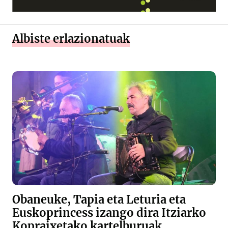
Albiste erlazionatuak
Obaneuke, Tapia eta Leturia eta
Euskoprincess izango dira Itziarko
Kopraixetako kartelburuak