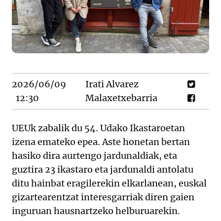
2026/06/09
Irati Alvarez
12:30
Malaxetxebarria
UEUk zabalik du 54. Udako Ikastaroetan
izena emateko epea. Aste honetan bertan
hasiko dira aurtengo jardunaldiak, eta
guztira 23 ikastaro eta jardunaldi antolatu
ditu hainbat eragilerekin elkarlanean, euskal
gizartearentzat interesgarriak diren gaien
inguruan hausnartzeko helburuarekin.