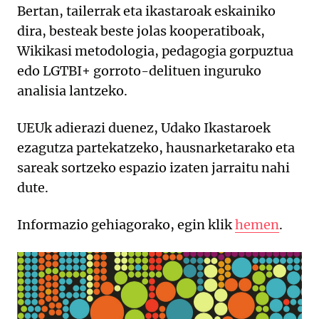
Bertan, tailerrak eta ikastaroak eskainiko
dira, besteak beste jolas kooperatiboak,
Wikikasi metodologia, pedagogia gorpuztua
edo LGTBI+ gorroto-delituen inguruko
analisia lantzeko.
UEUk adierazi duenez, Udako Ikastaroek
ezagutza partekatzeko, hausnarketarako eta
sareak sortzeko espazio izaten jarraitu nahi
dute.
Informazio gehiagorako, egin klik
hemen
.