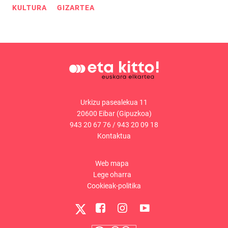
KULTURA
GIZARTEA
Urkizu pasealekua 11
20600 Eibar (Gipuzkoa)
943 20 67 76
/
943 20 09 18
Kontaktua
Web mapa
Lege oharra
Cookieak-politika