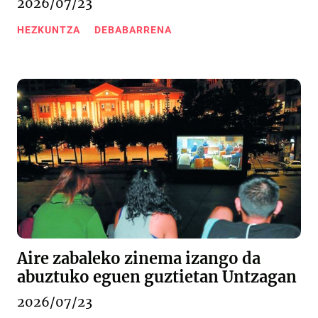
2026/07/23
HEZKUNTZA
DEBABARRENA
Aire zabaleko zinema izango da
abuztuko eguen guztietan Untzagan
2026/07/23