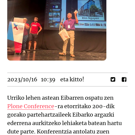
2023/10/16
10:39
eta kitto!
Urriko lehen astean Eibarren ospatu zen
Plone Conference
-ra etorritako 200-dik
gorako partehartzaileek Eibarko argazki
ederrena aurkitzeko lehiaketa batean hartu
dute parte. Konferentzia antolatu zuen