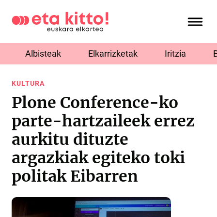
Albisteak
Elkarrizketak
Iritzia
KULTURA
Plone Conference-ko
parte-hartzaileek errez
aurkitu dituzte
argazkiak egiteko toki
politak Eibarren