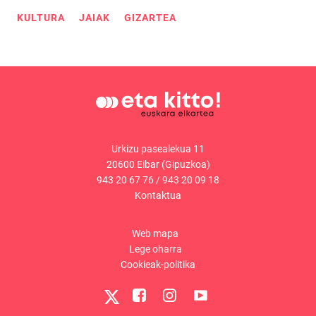
KULTURA
JAIAK
GIZARTEA
Urkizu pasealekua 11
20600 Eibar (Gipuzkoa)
943 20 67 76
/
943 20 09 18
Kontaktua
Web mapa
Lege oharra
Cookieak-politika