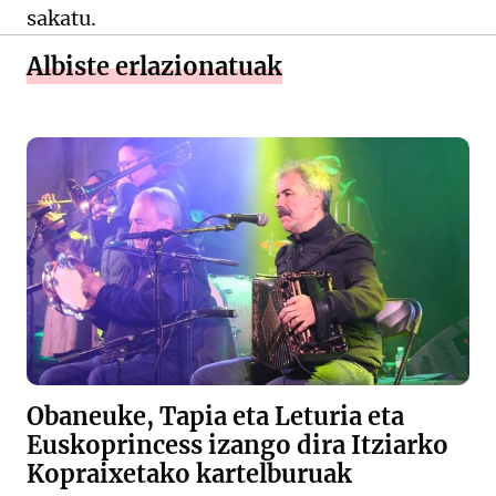
sakatu.
Albiste erlazionatuak
Obaneuke, Tapia eta Leturia eta
Euskoprincess izango dira Itziarko
Kopraixetako kartelburuak