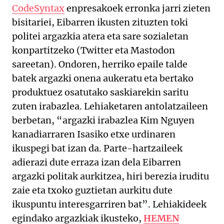
CodeSyntax
enpresakoek erronka jarri zieten
bisitariei, Eibarren ikusten zituzten toki
politei argazkia atera eta sare sozialetan
konpartitzeko (Twitter eta Mastodon
sareetan). Ondoren, herriko epaile talde
batek argazki onena aukeratu eta bertako
produktuez osatutako saskiarekin saritu
zuten irabazlea. Lehiaketaren antolatzaileen
berbetan, “argazki irabazlea Kim Nguyen
kanadiarraren Isasiko etxe urdinaren
ikuspegi bat izan da. Parte-hartzaileek
adierazi dute erraza izan dela Eibarren
argazki politak aurkitzea, hiri berezia iruditu
zaie eta txoko guztietan aurkitu dute
ikuspuntu interesgarriren bat”. Lehiakideek
egindako argazkiak ikusteko,
HEMEN