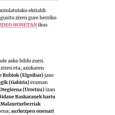
antolatutako ekitaldi
agusitu ziren gure herriko
IDEO HONETAN
ikus
nde asko bildu zuen.
 ziren eta, azokaren
e Rubiok (Elgoibar)
jaso
gik (Gabiria)
eraman
 Otegirena (Urretxu)
izan
Bidane Baskaranek hartu
 Malaxetxeberriak
rena;
aurkezpen onenari