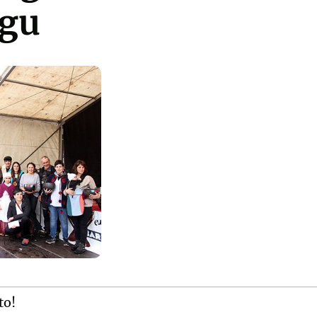
ugu
to!