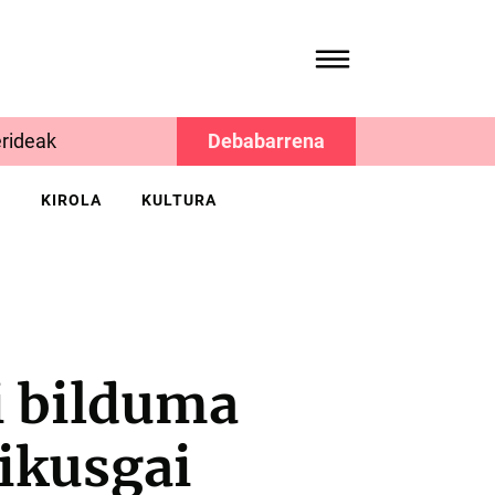
rideak
Debabarrena
K
KIROLA
KULTURA
i bilduma
ikusgai