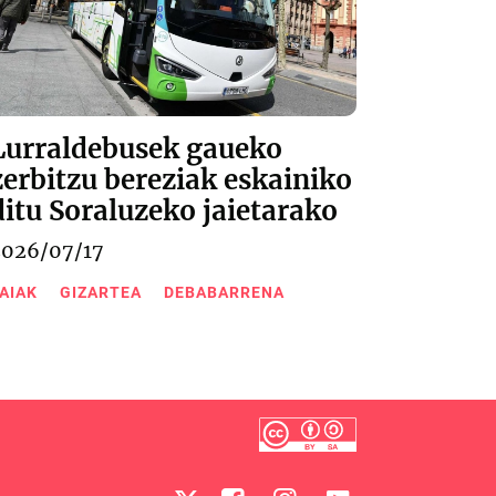
Lurraldebusek gaueko
zerbitzu bereziak eskainiko
ditu Soraluzeko jaietarako
2026/07/17
AIAK
GIZARTEA
DEBABARRENA