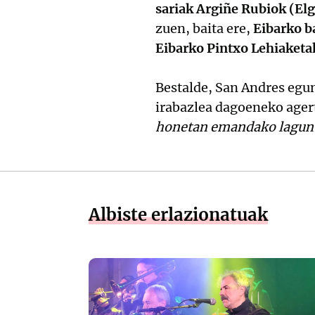
sariak Argiñe Rubiok (Elg
zuen, baita ere,
Eibarko ba
Eibarko Pintxo Lehiaketa
Bestalde, San Andres eg
irabazlea dagoeneko agert
honetan emandako lagunt
Albiste erlazionatuak