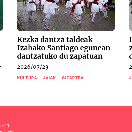
Kezka dantza taldeak
Izabako Santiago egunean
dantzatuko du zapatuan
k
2026/07/23
KULTURA
JAIAK
GIZARTEA
J
ua 11
puzkoa)