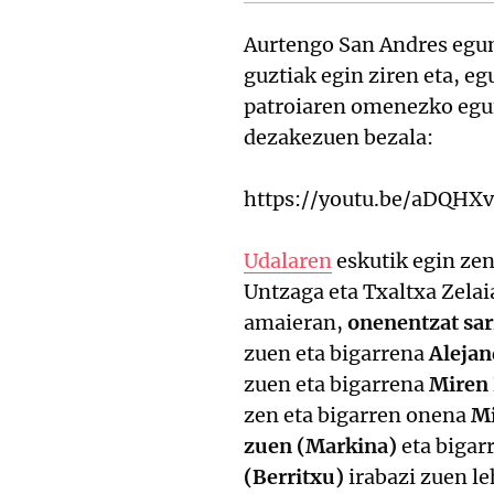
Aurtengo San Andres eguna
guztiak egin ziren eta, e
patroiaren omenezko eg
dezakezuen bezala:
https://youtu.be/aDQHX
Udalaren
eskutik egin ze
Untzaga eta Txaltxa Zelai
amaieran,
onenentzat sar
zuen eta bigarrena
Alejan
zuen eta bigarrena
Miren 
zen eta bigarren onena
Mi
zuen (Markina)
eta bigar
(Berritxu)
irabazi zuen le