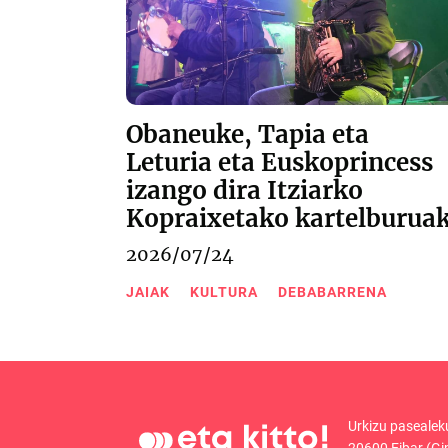
Obaneuke, Tapia eta
Leturia eta Euskoprincess
izango dira Itziarko
Kopraixetako kartelburua
2026/07/24
JAIAK
KULTURA
DEBABARRENA
Urkizu pasealek
20600 Eibar (Gi