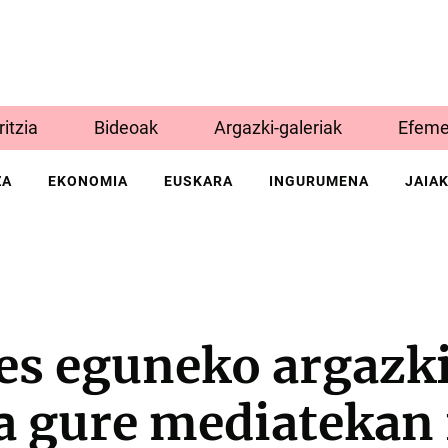
Iritzia
Bideoak
Argazki-galeriak
Efeme
ZA
EKONOMIA
EUSKARA
INGURUMENA
JAIA
es eguneko argazk
a gure mediatekan 