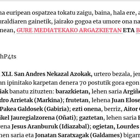
 euripean ospatzea tokatu zaigu, baina, hala ere, 
guraldiaren gainetik, jairako gogoa eta umore ona n
unean,
GURE MEDIATEKAKO ARGAZKIETAN
ETA
B
vhP4ts
n
XLI. San Andres Nekazal Azokak,
urtero bezala, je
an ipinitako karpetan denera 70 postutik gora egon
iak
banatu zituzten:
barazkietan,
lehen saria
Argiñ
dro Arrietak (Markina)
;
frutetan
, lehena
Juan Elose
Pakea Galdosek (Gabiria)
;
ezti onena
, berriz,
Aitor
kel Jauregialzorena (Oñati)
;
gaztetan
, lehen saria
rena
Jesus Aranburuk (Idiazabal)
;
ogietan, Lourdes
hen saria eta
Jonatan Saratxagak (Galdames)
bigar