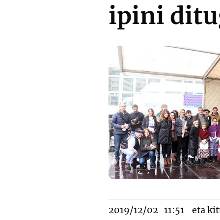
ipini dit
2019/12/02
11:51
eta kit