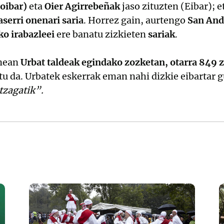
oibar)
eta
Oier Agirrebeñak
jaso zituzten (Eibar);
serri onenari saria
. Horrez gain, aurtengo
San Andr
ko irabazleei
ere banatu zizkieten
sariak
.
unean
Urbat taldeak egindako zozketan, otarra 849
u da. Urbatek eskerrak eman nahi dizkie eibartar g
zagatik”.