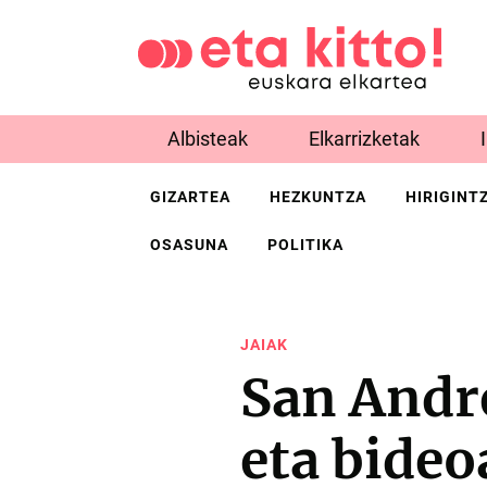
Albisteak
Elkarrizketak
GIZARTEA
HEZKUNTZA
HIRIGINT
OSASUNA
POLITIKA
JAIAK
San Andr
eta bideo