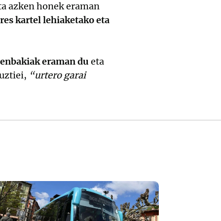
 eta azken honek eraman
es kartel lehiaketako eta
 zenbakiak eraman du
eta
uztiei,
“urtero garai