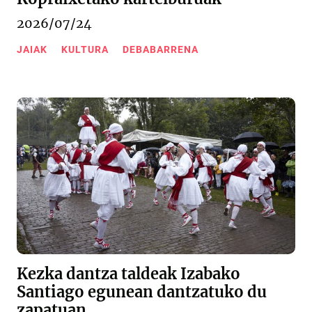
2026/07/24
JAIAK
KULTURA
DEBABARRENA
Kezka dantza taldeak Izabako
Santiago egunean dantzatuko du
zapatuan