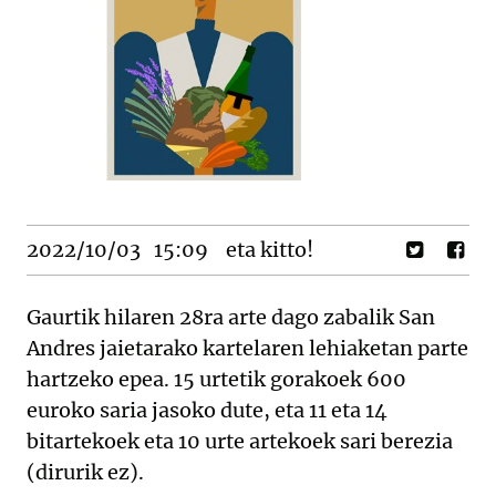
2022/10/03
15:09
eta kitto!
Gaurtik hilaren 28ra arte dago zabalik San
Andres jaietarako kartelaren lehiaketan parte
hartzeko epea. 15 urtetik gorakoek 600
euroko saria jasoko dute, eta 11 eta 14
bitartekoek eta 10 urte artekoek sari berezia
(dirurik ez).