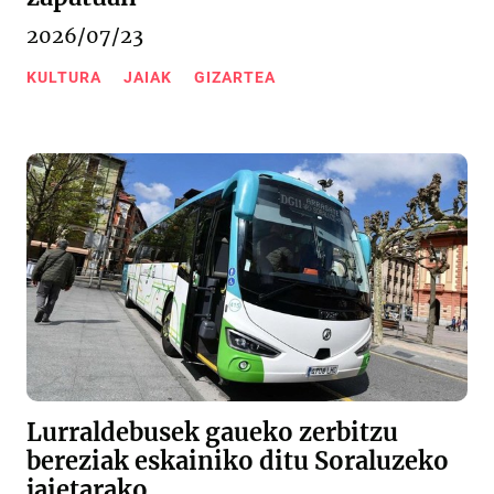
2026/07/23
KULTURA
JAIAK
GIZARTEA
Lurraldebusek gaueko zerbitzu
bereziak eskainiko ditu Soraluzeko
jaietarako