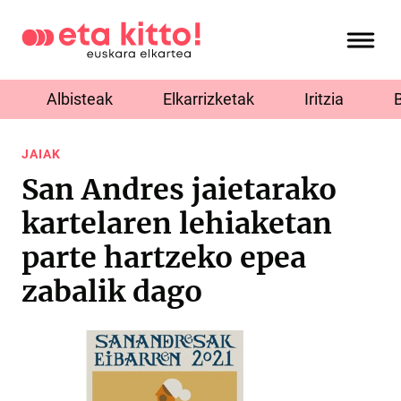
Albisteak
Elkarrizketak
Iritzia
JAIAK
San Andres jaietarako
kartelaren lehiaketan
parte hartzeko epea
zabalik dago