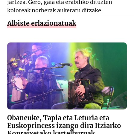
jartzea. Gero, gaia eta erabiliko dituzten
koloreak norberak aukeratu ditzake.
Albiste erlazionatuak
Obaneuke, Tapia eta Leturia eta
Euskoprincess izango dira Itziarko
Kopraixetako kartelburuak