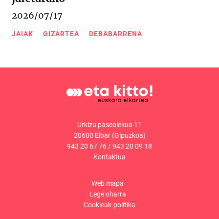
2026/07/17
JAIAK
GIZARTEA
DEBABARRENA
Urkizu pasealekua 11
20600 Eibar (Gipuzkoa)
943 20 67 76
/
943 20 09 18
Kontaktua
Web mapa
Lege oharra
Cookieak-politika