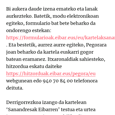
Bi aukera daude izena emateko eta lanak
aurkezteko. Batetik, modu elektronikoan
egiteko, formulario bat bete beharko da
ondorengo estekan:
https://formularioak.eibar.eus/eu/kartelaksan
. Eta bestetik, aurrez aurre egiteko, Pegorara
joan beharko da kartela euskarri gogor
batean eramanez. Itxaronaldiak sahiesteko,
hitzordua eskatu daiteke
https://hitzorduak.eibar.eus/pegora/eu
webgunean edo 940 70 84 00 telefonora
deituta.
Derrigorrezkoa izango da kartelean
‘Sanandresak Eibarren’ testua eta urtea