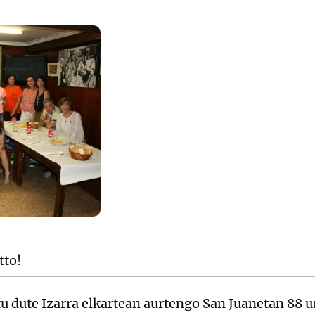
tto!
u dute Izarra elkartean aurtengo San Juanetan 88 u