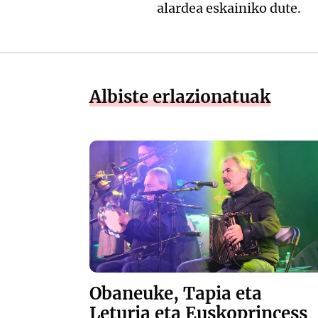
alardea eskainiko dute.
Albiste erlazionatuak
Obaneuke, Tapia eta
Leturia eta Euskoprincess