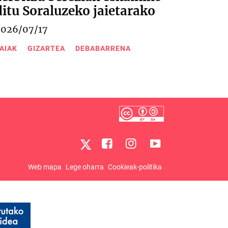
ditu Soraluzeko jaietarako
2026/07/17
AIAK
GIZARTEA
DEBABARRENA
Web mapa
Lege oharra
Cookieak-politika