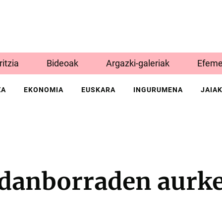
Iritzia
Bideoak
Argazki-galeriak
Efeme
ZA
EKONOMIA
EUSKARA
INGURUMENA
JAIA
 danborraden aurk