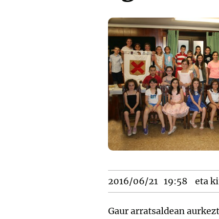
2016/06/21
19:58
eta ki
Gaur arratsaldean aurkezt