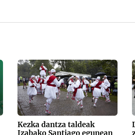
Kezka dantza taldeak
Izabako Santiago egunean