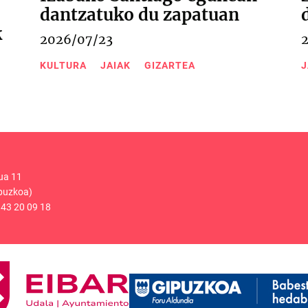
dantzatuko du zapatuan
k
2026/07/23
KULTURA
JAIAK
GIZARTEA
J
ua 11
puzkoa)
43 20 09 18