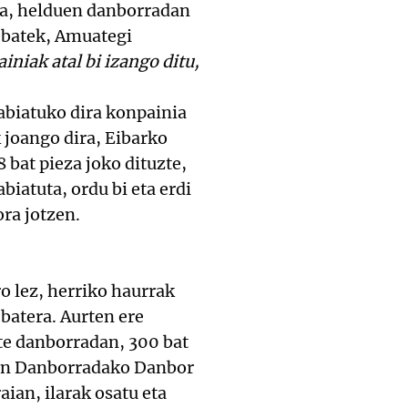
uta, helduen danborradan
 batek, Amuategi
niak atal bi izango ditu,
abiatuko dira konpainia
 joango dira, Eibarko
 bat pieza joko dituzte,
iatuta, ordu bi eta erdi
ra jotzen.
o lez, herriko haurrak
 batera. Aurten ere
te danborradan, 300 bat
een Danborradako Danbor
ian, ilarak osatu eta