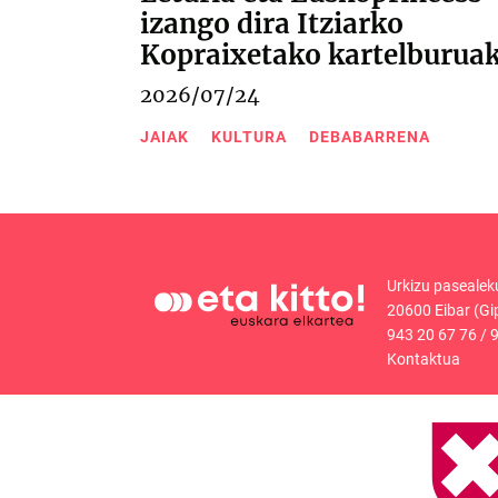
izango dira Itziarko
Kopraixetako kartelburua
2026/07/24
JAIAK
KULTURA
DEBABARRENA
Urkizu pasealek
20600 Eibar (Gi
943 20 67 76
/
9
Kontaktua