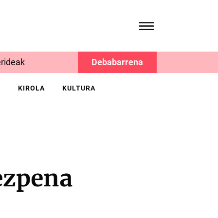
rideak
Debabarrena
K
KIROLA
KULTURA
ezpena