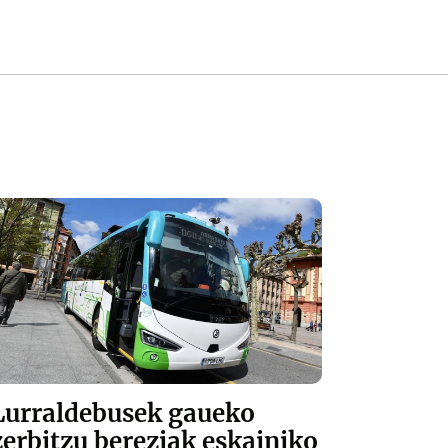
Lurraldebusek gaueko
zerbitzu bereziak eskainiko