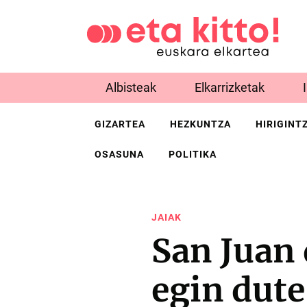
Albisteak
Elkarrizketak
GIZARTEA
HEZKUNTZA
HIRIGINT
OSASUNA
POLITIKA
JAIAK
San Juan
egin dute