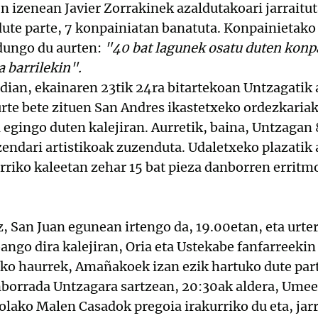
n izenean Javier Zorrakinek azaldutakoari jarrait
dute parte, 7 konpainiatan banatuta. Konpainietako
dungo du aurten:
"40 bat lagunek osatu duten konpai
a barrilekin".
ian, ekainaren 23tik 24ra bitartekoan Untzagatik 
urte bete zituen San Andres ikastetxeko ordezkariak
gingo duten kalejiran. Aurretik, baina, Untzagan 8
endari artistikoak zuzenduta. Udaletxeko plazatik ab
riko kaleetan zehar 15 bat pieza danborren erritmo
 San Juan egunean irtengo da, 19.00etan, eta urter
ango dira kalejiran, Oria eta Ustekabe fanfarreekin
tako haurrek, Amañakoek izan ezik hartuko dute par
borrada Untzagara sartzean, 20:30ak aldera, Um
lako Malen Casadok pregoia irakurriko du eta, jarra