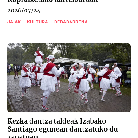
2026/07/24
JAIAK
KULTURA
DEBABARRENA
Kezka dantza taldeak Izabako
Santiago egunean dantzatuko du
zapatuan