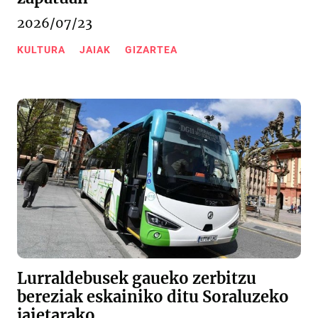
2026/07/23
KULTURA
JAIAK
GIZARTEA
Lurraldebusek gaueko zerbitzu
bereziak eskainiko ditu Soraluzeko
jaietarako