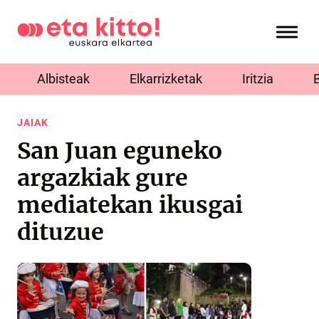
Albisteak
Elkarrizketak
Iritzia
JAIAK
San Juan eguneko
argazkiak gure
mediatekan ikusgai
dituzue