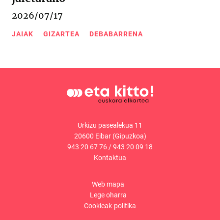
2026/07/17
JAIAK
GIZARTEA
DEBABARRENA
Urkizu pasealekua 11
20600 Eibar (Gipuzkoa)
943 20 67 76
/
943 20 09 18
Kontaktua
Web mapa
Lege oharra
Cookieak-politika