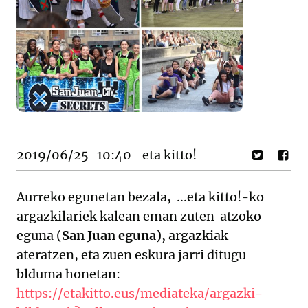
2019/06/25
10:40
eta kitto!
Aurreko egunetan bezala, ...eta kitto!-ko
argazkilariek kalean eman zuten atzoko
eguna (
San Juan eguna),
argazkiak
ateratzen, eta zuen eskura jarri ditugu
blduma honetan:
https://etakitto.eus/mediateka/argazki-