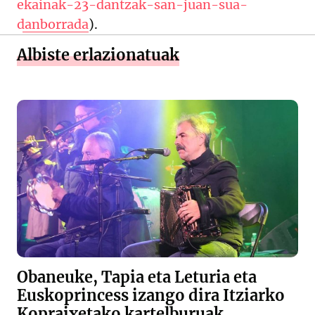
ekainak-23-dantzak-san-juan-sua-
danborrada
).
Albiste erlazionatuak
Obaneuke, Tapia eta Leturia eta
Euskoprincess izango dira Itziarko
Kopraixetako kartelburuak