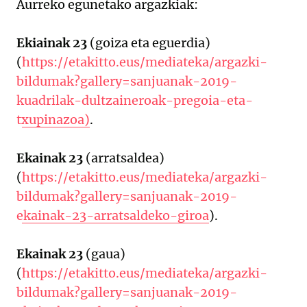
Aurreko egunetako argazkiak:
Ekiainak 23
(goiza eta eguerdia)
(
https://etakitto.eus/mediateka/argazki-
bildumak?gallery=sanjuanak-2019-
kuadrilak-dultzaineroak-pregoia-eta-
txupinazoa)
.
Ekainak 23
(arratsaldea)
(
https://etakitto.eus/mediateka/argazki-
bildumak?gallery=sanjuanak-2019-
ekainak-23-arratsaldeko-giroa
).
Ekainak 23
(gaua)
(
https://etakitto.eus/mediateka/argazki-
bildumak?gallery=sanjuanak-2019-