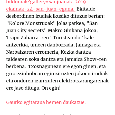
bildumak?gallery=sanjuanak-2019-
ekainak-24-san-juan-eguna.
Ekitalde
desberdinen irudiak ikusiko dituzue bertan:
"Kolore Monstruoak" jolas parkea, "San
Juan City Secrets" Makro Ginkana jokoa,
Trapu Zaharra-ren "Turisteando" kale
antzerkia, umeen danborrada, Jainaga eta
Narbaizaren erromeria, Kezka dantza
taldearen soka dantza eta Jamaica Show-ren
berbena. Txosnagunean ere egon ginen, eta
giro ezinhobean egin zituzten jokoen irudiak
eta ondoren izan zuten elektrotxarangarenak
ere jaso ditugu. On egin!
Gaurko egitaraua hemen daukazue.