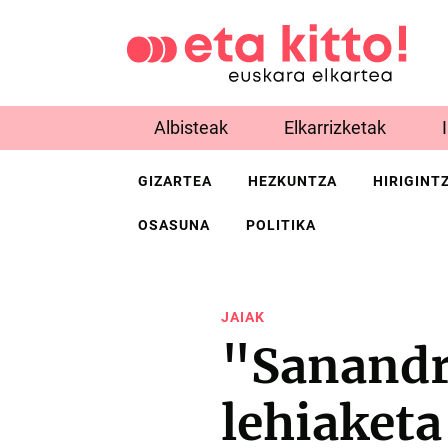
Albisteak
Elkarrizketak
GIZARTEA
HEZKUNTZA
HIRIGINT
OSASUNA
POLITIKA
JAIAK
"Sanandr
lehiaketa