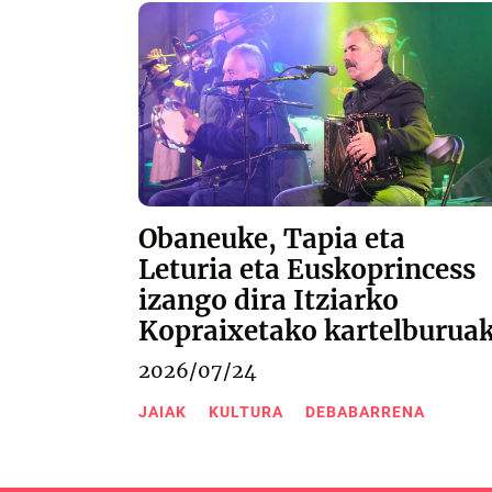
Obaneuke, Tapia eta
Leturia eta Euskoprincess
izango dira Itziarko
Kopraixetako kartelburua
2026/07/24
JAIAK
KULTURA
DEBABARRENA