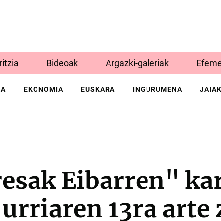
Iritzia
Bideoak
Argazki-galeriak
Efeme
ZA
EKONOMIA
EUSKARA
INGURUMENA
JAIA
esak Eibarren" kar
 urriaren 13ra arte 