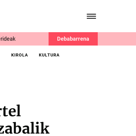
rideak
Debabarrena
K
KIROLA
KULTURA
tel
zabalik