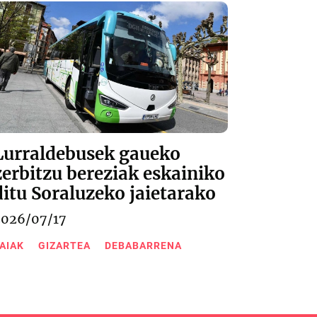
Lurraldebusek gaueko
zerbitzu bereziak eskainiko
ditu Soraluzeko jaietarako
2026/07/17
AIAK
GIZARTEA
DEBABARRENA