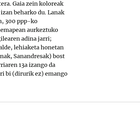
era. Gaia zein koloreak
 izan beharko du. Lanak
an, 300 ppp-ko
k lemapean aurkeztuko
ilearen adina jarri;
talde, lehiaketa honetan
anak, Sanandresak) bost
riaren 13a izango da
ri bi (dirurik ez) emango