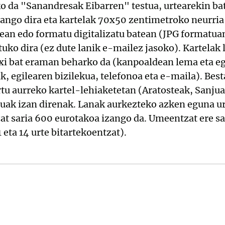
o da "Sanandresak Eibarren" testua, urtearekin bat
ango dira eta kartelak 70x50 zentimetroko neurria
nean edo formatu digitalizatu batean (JPG formatu
uko dira (ez dute lanik e-mailez jasoko). Kartela
itxi bat eraman beharko da (kanpoaldean lema eta eg
k, egilearen bizilekua, telefonoa eta e-maila). Bes
rtu aurreko kartel-lehiaketetan (Aratosteak, Sanju
tuak izan direnak. Lanak aurkezteko azken eguna ur
at saria 600 eurotakoa izango da. Umeentzat ere sa
11 eta 14 urte bitartekoentzat).