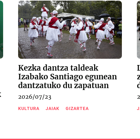
Kezka dantza taldeak
Izabako Santiago egunean
dantzatuko du zapatuan
k
2026/07/23
KULTURA
JAIAK
GIZARTEA
J