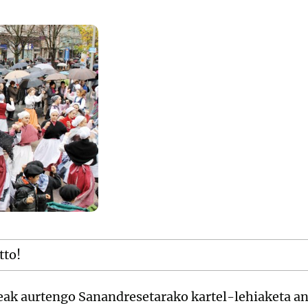
tto!
eak aurtengo Sanandresetarako kartel-lehiaketa an