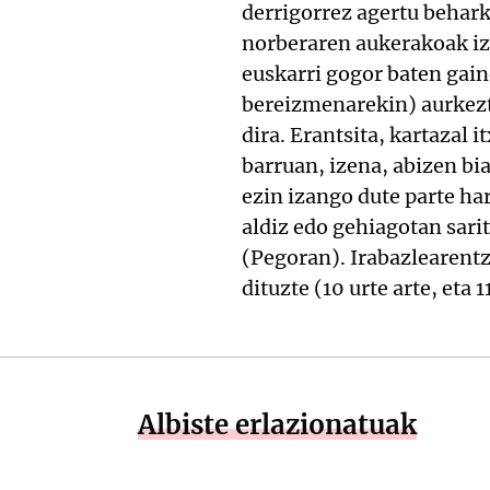
derrigorrez agertu behark
norberaren aukerakoak iz
euskarri gogor baten gai
bereizmenarekin) aurkezt
dira. Erantsita, kartazal 
barruan, izena, abizen bia
ezin izango dute parte ha
aldiz edo gehiagotan sari
(Pegoran). Irabazlearentz
dituzte (10 urte arte, eta 
Albiste erlazionatuak