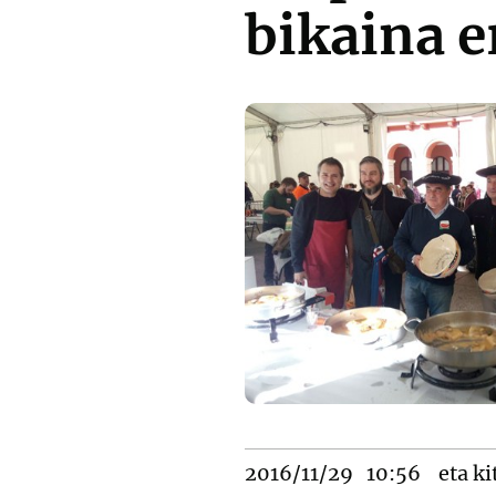
bikaina e
2016/11/29
10:56
eta ki