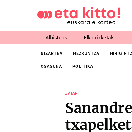
Albisteak
Elkarrizketak
GIZARTEA
HEZKUNTZA
HIRIGINT
OSASUNA
POLITIKA
JAIAK
Sanandre
txapelket