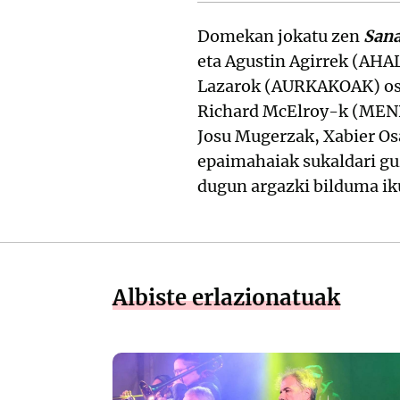
Domekan jokatu zen
Sana
eta Agustin Agirrek (AHAL
Lazarok (AURKAKOAK) osat
Richard McElroy-k (MEND
Josu Mugerzak, Xabier Os
epaimahaiak sukaldari gu
dugun argazki bilduma i
Albiste erlazionatuak