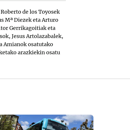
 Roberto de los Toyosek
us Mª Diezek eta Arturo
or Gerrikagoitiak eta
k, Jesus Artolazabalek,
cia Amianok osatutako
ketako arazkiekin osatu