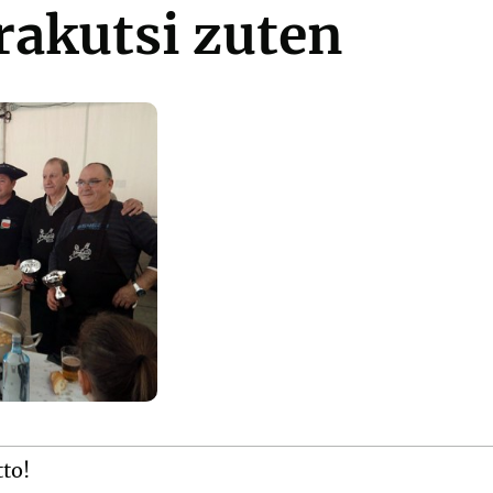
rakutsi zuten
tto!