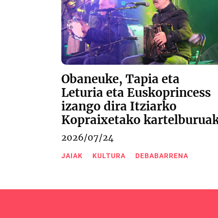
Obaneuke, Tapia eta
Leturia eta Euskoprincess
izango dira Itziarko
Kopraixetako kartelburua
2026/07/24
JAIAK
KULTURA
DEBABARRENA