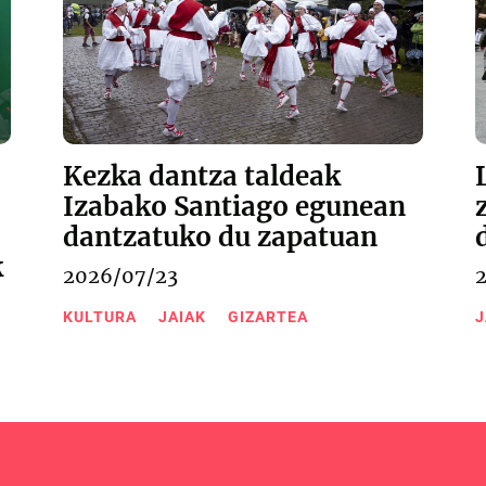
Kezka dantza taldeak
Izabako Santiago egunean
dantzatuko du zapatuan
k
2026/07/23
KULTURA
JAIAK
GIZARTEA
J