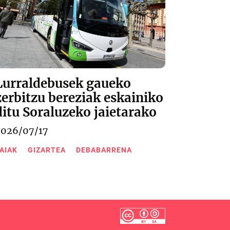
Lurraldebusek gaueko
zerbitzu bereziak eskainiko
ditu Soraluzeko jaietarako
2026/07/17
AIAK
GIZARTEA
DEBABARRENA