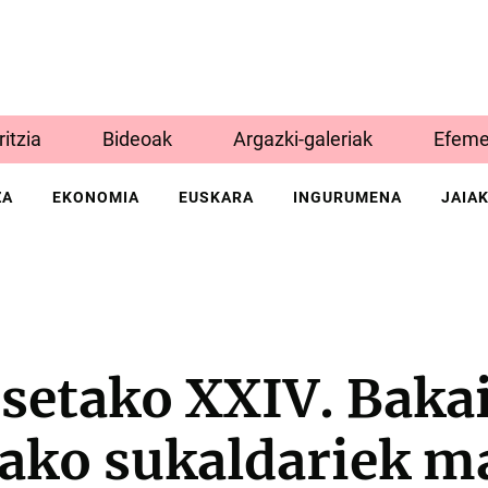
Iritzia
Bideoak
Argazki-galeriak
Efeme
ZA
EKONOMIA
EUSKARA
INGURUMENA
JAIA
setako XXIV. Baka
ako sukaldariek m