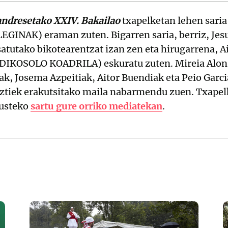
ndresetako XXIV. Bakailao
txapelketan lehen saria
EGINAK) eraman zuten. Bigarren saria, berriz, Jes
utako bikotearentzat izan zen eta hirugarrena, Ait
IKOSOLO KOADRILA) eskuratu zuten. Mireia Alonso
ak, Josema Azpeitiak, Aitor Buendiak eta Peio Gar
ztiek erakutsitako maila nabarmendu zuen. Txapel
kusteko
sartu gure orriko mediatekan
.