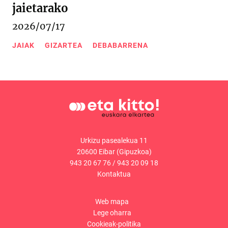
jaietarako
2026/07/17
JAIAK
GIZARTEA
DEBABARRENA
Urkizu pasealekua 11
20600 Eibar (Gipuzkoa)
943 20 67 76
/
943 20 09 18
Kontaktua
Web mapa
Lege oharra
Cookieak-politika