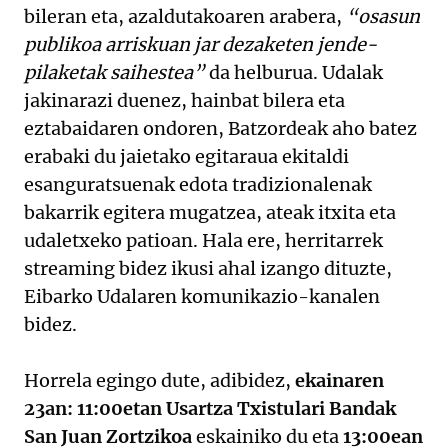
bileran eta, azaldutakoaren arabera,
“osasun
publikoa arriskuan jar dezaketen jende-
pilaketak saihestea”
da helburua. Udalak
jakinarazi duenez, hainbat bilera eta
eztabaidaren ondoren, Batzordeak aho batez
erabaki du jaietako egitaraua ekitaldi
esanguratsuenak edota tradizionalenak
bakarrik egitera mugatzea, ateak itxita eta
udaletxeko patioan. Hala ere, herritarrek
streaming bidez ikusi ahal izango dituzte,
Eibarko Udalaren komunikazio-kanalen
bidez.
Horrela egingo dute, adibidez,
ekainaren
23an: 11:00etan Usartza Txistulari Bandak
San Juan Zortzikoa
eskainiko du eta
13:00ean