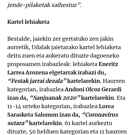
jende-pilaketak saihestuz”.
Kartel lehiaketa
Bestalde, jaiekin zer gertatuko zen jakin
aurretik, Udalak jaietarako kartel lehiaketa
deitu zuen eta aukeratu dituzte dagoeneko
proposamen irabazleak: lehiaketa
Eneritz
Larrea Arozena elgetarrak irabazi du,
“Festak jarrai dezala”
kartelarekin
. Haurren
kategorian, irabazlea
Andoni Olcoz Gerardi
izan da,
“Sanjuanak 2020”
kartelarekin
. Eta
11-14 urteko kategorian, irabazlea
Lorea
Sarasketa Salomon izan da,
“Coronavirus
sutara”
kartelarekin
. 61 kartel aurkeztu
dituzte, 50 helduen kategorian eta 11 haurren