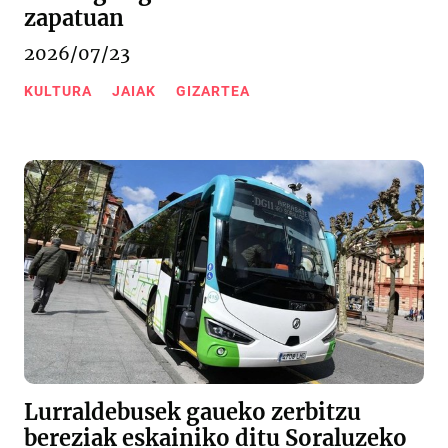
zapatuan
2026/07/23
KULTURA
JAIAK
GIZARTEA
Lurraldebusek gaueko zerbitzu
bereziak eskainiko ditu Soraluzeko