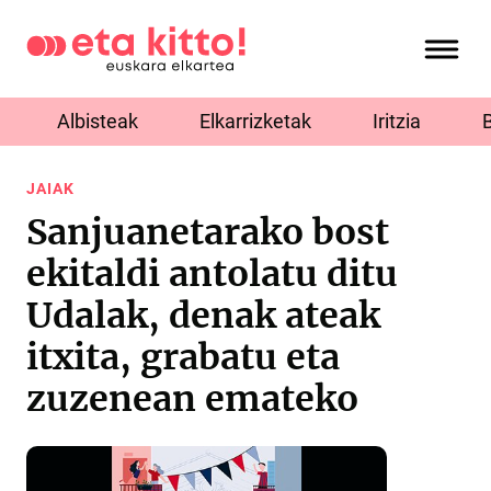
Albisteak
Elkarrizketak
Iritzia
JAIAK
Sanjuanetarako bost
ekitaldi antolatu ditu
Udalak, denak ateak
itxita, grabatu eta
zuzenean emateko