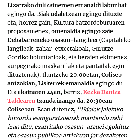
Lizarrako dultzaineroen emanaldi labur bat
egingo da.
Biak udaletxean egingo dituzte
eta, horrez gain, Kultura batzordeburuaren
proposamenez,
omenaldia egingo zaie
Debabarreneko osasun-langileei
(Ospitaleko
langileak, zahar-etxeetakoak, Gurutze
Gorriko boluntarioak, eta beraien ekimenez,
aurpegirako maskarillak eta pantailak egin
dituztenak). Iluntzeko
20:00etan, Coliseo
antzokian, Liskerrek emanaldia
egingo du.
Eta
ekainaren 24an
, berriz,
Kezka Dantza
Taldearen
txanda izango da, 20:30ean
Coliseoan
. Esan dutenez,
“Udalak jaietako
hitzordu esanguratsuenak mantendu nahi
izan ditu, ezarritako osasun-arauei egokituz
eta osasun publikoa arriskuan jar dezaketen