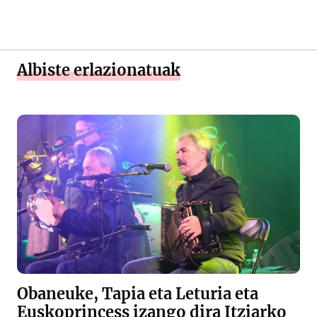
Albiste erlazionatuak
Obaneuke, Tapia eta Leturia eta
Euskoprincess izango dira Itziarko