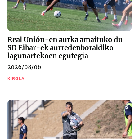
Real Unión-en aurka amaituko du
SD Eibar-ek aurredenboraldiko
lagunartekoen egutegia
2026/08/06
KIROLA