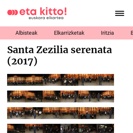
Albisteak
Elkarrizketak
Iritzia
Santa Zezilia serenata
(2017)