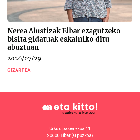
Nerea Alustizak Eibar ezagutzeko
bisita gidatuak eskainiko ditu
abuztuan
2026/07/29
GIZARTEA
Urkizu pasealekua 11
20600 Eibar (Gipuzkoa)