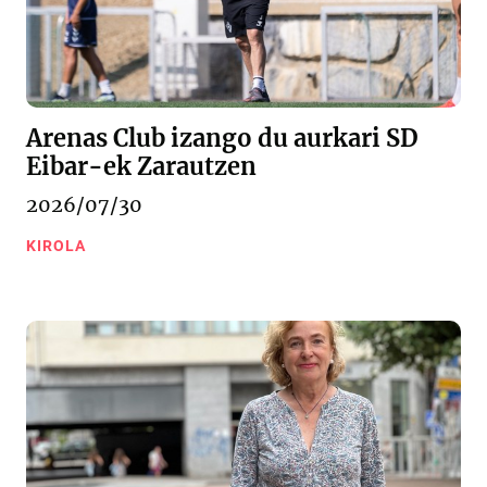
Arenas Club izango du aurkari SD
Eibar-ek Zarautzen
2026/07/30
KIROLA