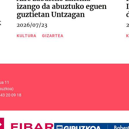
izango da abuztuko eguen
guztietan Untzagan
k
2026/07/23
KULTURA
GIZARTEA
K
ua 11
puzkoa)
43 20 09 18