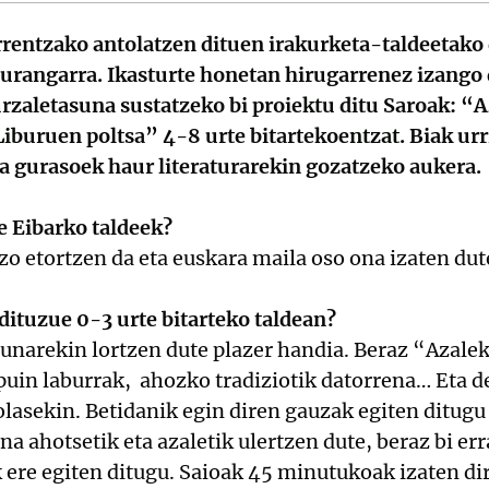
rrentzako antolatzen dituen irakurketa-taldeetako
urangarra. Ikasturte honetan hirugarrenez izango 
rzaletasuna sustatzeko bi proiektu ditu Saroak: “
Liburuen poltsa” 4-8 urte bitartekoentzat. Biak urr
a gurasoek haur literaturarekin gozatzeko aukera.
e Eibarko taldeek?
zo etortzen da eta euskara maila oso ona izaten dut
ituzue 0-3 urte bitarteko taldean?
unarekin lortzen dute plazer handia. Beraz “Azale
ipuin laburrak, ahozko tradiziotik datorrena… Eta 
olasekin. Betidanik egin diren gauzak egiten ditugu
na ahotsetik eta azaletik ulertzen dute, beraz bi er
 ere egiten ditugu. Saioak 45 minutukoak izaten dir