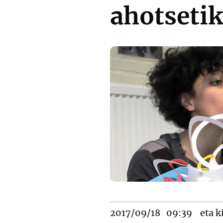
ahotsetik
2017/09/18
09:39
eta k