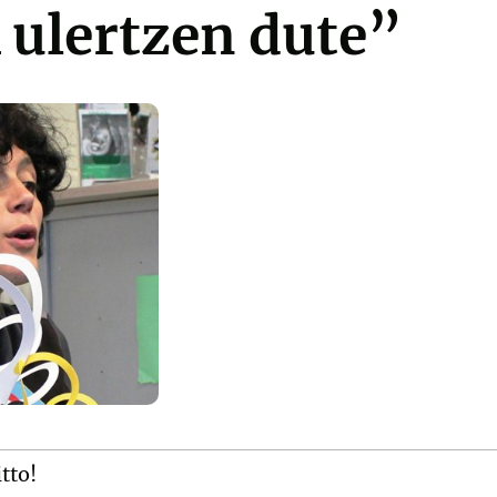
 ulertzen dute”
itto!