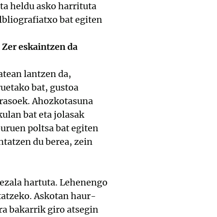
ta heldu asko harrituta
bliografiatxo bat egiten
. Zer eskaintzen da
atean lantzen da,
uetako bat, gustoa
gurasoek. Ahozkotasuna
ulan bat eta jolasak
iburuen poltsa bat egiten
ntatzen du berea, zein
 bezala hartuta. Lehenengo
tatzeko. Askotan haur-
ra bakarrik giro atsegin