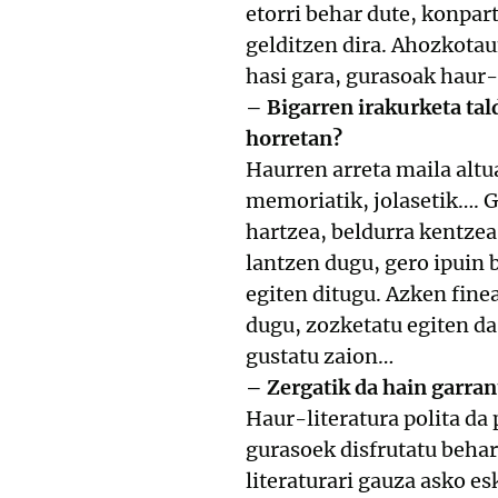
etorri behar dute, konpar
gelditzen dira. Ahozkotau
hasi gara, gurasoak haur
– Bigarren irakurketa tal
horretan?
Haurren arreta maila alt
memoriatik, jolasetik…. G
hartzea, beldurra kentze
lantzen dugu, gero ipuin 
egiten ditugu. Azken finean
dugu, zozketatu egiten da
gustatu zaion…
– Zergatik da hain garran
Haur-literatura polita da
gurasoek disfrutatu behar
literaturari gauza asko es