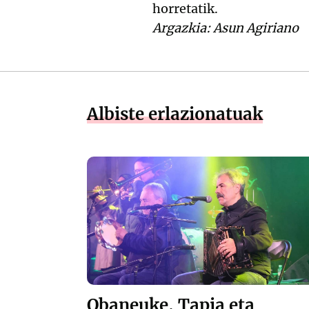
horretatik.
Argazkia: Asun Agiriano
Albiste erlazionatuak
Obaneuke, Tapia eta