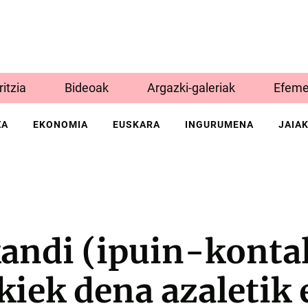
Iritzia
Bideoak
Argazki-galeriak
Efeme
ZA
EKONOMIA
EUSKARA
INGURUMENA
JAIA
andi (ipuin-kontal
iek dena azaletik 