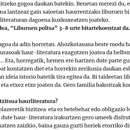
titzeko gogoa daukan batekin. Benetan merezi du, e
na lantzeaz gain saioetan haurrentzako liburuen bil
-literaturan dagoena kuxkuxeatzen joateko.
dea, “Liburuen poltsa” 3-8 urte bitartekoentzat da
uagoa da adin horretan. Ahozkotasuna beste modu b
urasoak haur-literatura ezagutzen joatea da helbur
a… Eta, horregatik, hemen ere hartzen dute parte 
bat kontatzen diet eta horrekin zerikusia daukan esk
 ideia istorio batetik tira egitea da. Bi taldeetan l
 eta etxez etxe joaten da. Gero familia bakoitzak ko
tzitsua haurliteratura?
 plazeretik bizitzea eta ez betebehar edo obligazio
 dute haur-literatura irakurtzen gero umeek disfru
katzen zaizkio, baina gauza guzti horiek etorriko di