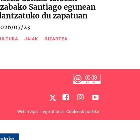
Izabako Santiago egunean
dantzatuko du zapatuan
2026/07/23
ULTURA
JAIAK
GIZARTEA
Web mapa
Lege oharra
Cookieak-politika