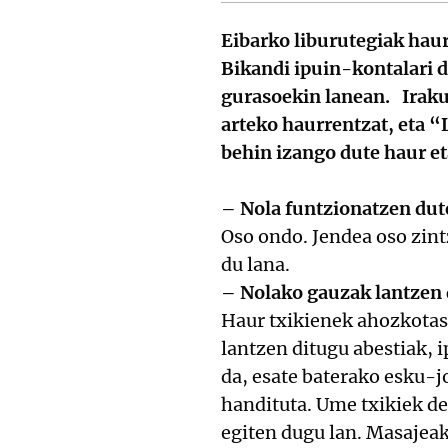
Eibarko liburutegiak hau
Bikandi ipuin-kontalari d
gurasoekin lanean. Iraku
arteko haurrentzat, eta “
behin izango dute haur et
– Nola funtzionatzen dut
Oso ondo. Jendea oso zint
du lana.
– Nolako gauzak lantzen d
Haur txikienek ahozkotas
lantzen ditugu abestiak, 
da, esate baterako esku-j
handituta. Ume txikiek de
egiten dugu lan. Masajeak