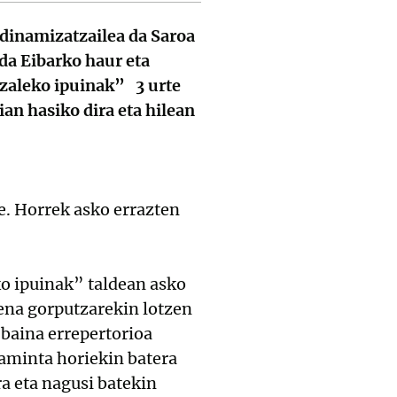
 dinamizatzailea da Saroa
da Eibarko haur eta
Azaleko ipuinak” 3 urte
ian hasiko dira eta hilean
e. Horrek asko errazten
ko ipuinak” taldean asko
dena gorputzarekin lotzen
 baina errepertorioa
raminta horiekin batera
a eta nagusi batekin