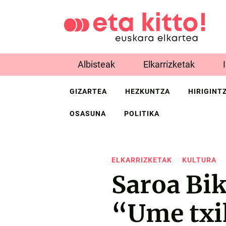
Albisteak
Elkarrizketak
GIZARTEA
HEZKUNTZA
HIRIGINT
OSASUNA
POLITIKA
ELKARRIZKETAK
KULTURA
Saroa Bik
“Ume txik