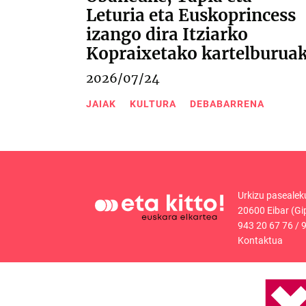
Leturia eta Euskoprincess
izango dira Itziarko
Kopraixetako kartelburua
2026/07/24
JAIAK
KULTURA
DEBABARRENA
Urkizu pasealek
20600 Eibar (Gi
943 20 67 76
/
9
Kontaktua