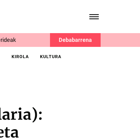
rideak
Debabarrena
K
KIROLA
KULTURA
aria):
eta