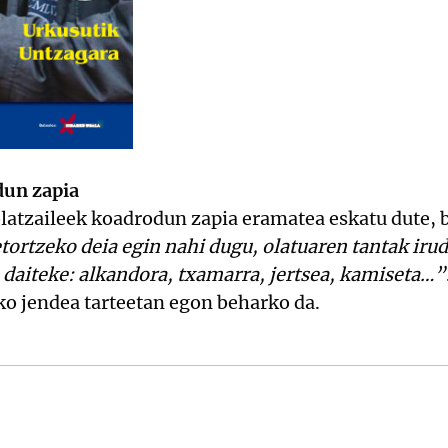
dun zapia
olatzaileek koadrodun zapia eramatea eskatu dute, 
etortzeko deia egin nahi dugu, olatuaren tantak iru
 daiteke: alkandora, txamarra, jertsea, kamiseta…”
ko jendea tarteetan egon beharko da.