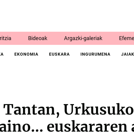
Iritzia
Bideoak
Argazki-galeriak
Efeme
ZA
EKONOMIA
EUSKARA
INGURUMENA
JAIA
 Tantan, Urkusuko 
aino… euskararen 