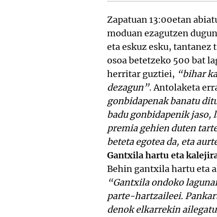
Zapatuan 13:00etan abiat
moduan ezagutzen dugun e
eta eskuz esku, tantanez 
osoa betetzeko 500 bat lag
herritar guztiei,
“bihar ka
dezagun”
. Antolaketa err
gonbidapenak banatu ditug
badu gonbidapenik jaso, l
premia gehien duten tarte
beteta egotea da, eta aur
Gantxila hartu eta kalejir
Behin gantxila hartu eta 
“Gantxila ondoko lagunari
parte-hartzaileei. Pankar
denok elkarrekin ailegat