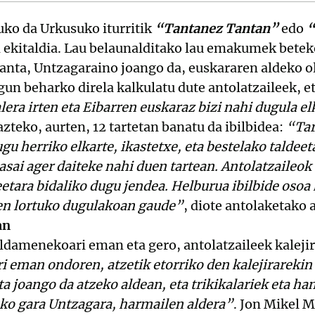
uko da Urkusuko iturritik
“Tantanez Tantan”
edo
“
kitaldia. Lau belaunalditako lau emakumek beteko
tanta, Untzagaraino joango da, euskararen aldeko ol
un beharko direla kalkulatu dute antolatzaileek, et
lera irten eta Eibarren euskaraz bizi nahi dugula el
azteko, aurten, 12 tartetan banatu da ibilbidea:
“Tar
u herriko elkarte, ikastetxe, eta bestelako taldeet
asai ager daiteke nahi duen tartean. Antolatzaileok 
etara bidaliko dugu jendea. Helburua ibilbide osoa 
ten lortuko dugulakoan gaude”
, diote antolaketako
an
aldamenekoari eman eta gero, antolatzaileek kalejir
 eman ondoren, atzetik etorriko den kalejirarekin 
ta joango da atzeko aldean, eta trikikalariek eta h
uko gara Untzagara, harmailen aldera”
. Jon Mikel 