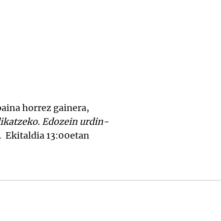
baina horrez gainera,
dikatzeko. Edozein urdin-
. Ekitaldia 13:00etan