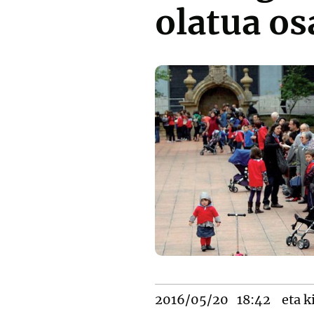
olatua os
2016/05/20
18:42
eta k