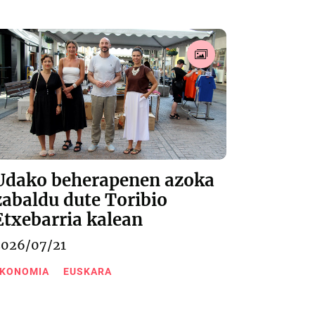
Udako beherapenen azoka
zabaldu dute Toribio
Etxebarria kalean
2026/07/21
KONOMIA
EUSKARA