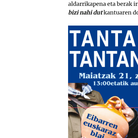
aldarrikapena eta berak i
bizi nahi dut
kantuaren do