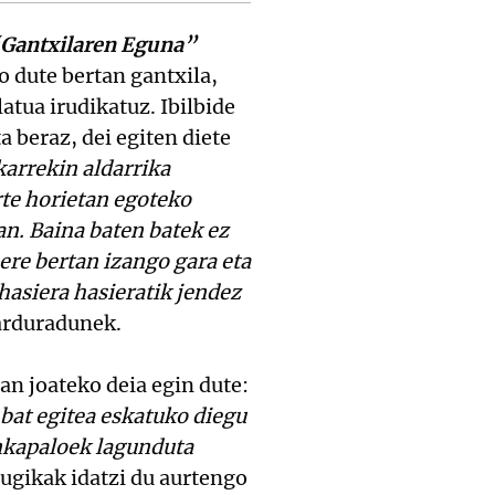
Gantxilaren Eguna”
 dute bertan gantxila,
atua irudikatuz. Ibilbide
a beraz, dei egiten diete
karrekin aldarrika
te horietan egoteko
an. Baina baten batek ez
ere bertan izango gara eta
hasiera hasieratik jendez
 arduradunek.
an joateko deia egin dute:
bat egitea eskatuko diegu
ankapaloek lagunduta
Mugikak idatzi du aurtengo