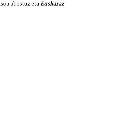
tsoa abestuz eta
Euskaraz