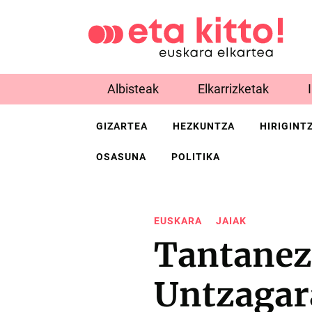
Albisteak
Elkarrizketak
GIZARTEA
HEZKUNTZA
HIRIGINT
OSASUNA
POLITIKA
EUSKARA
JAIAK
Tantanez
Untzagar