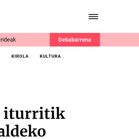
rideak
Debabarrena
K
KIROLA
KULTURA
iturritik
aldeko