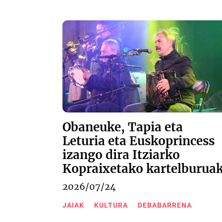
Obaneuke, Tapia eta
Leturia eta Euskoprincess
izango dira Itziarko
Kopraixetako kartelburua
2026/07/24
JAIAK
KULTURA
DEBABARRENA