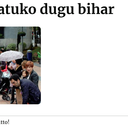
atuko dugu bihar
itto!