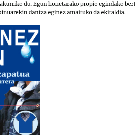
rakurriko du. Egun honetarako propio egindako ber
inuarekin dantza eginez amaituko da ekitaldia.