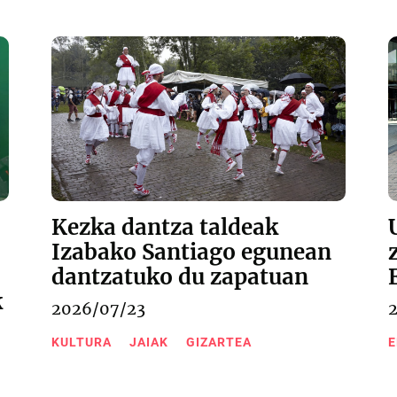
Kezka dantza taldeak
Izabako Santiago egunean
dantzatuko du zapatuan
k
2026/07/23
KULTURA
JAIAK
GIZARTEA
E