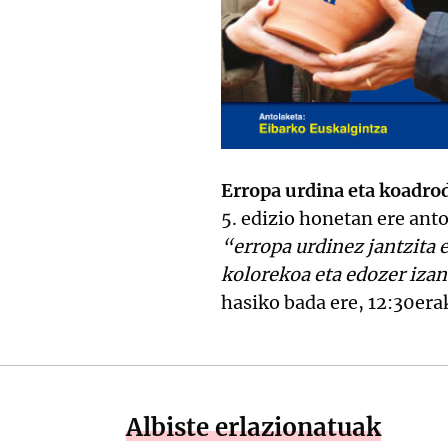
Erropa urdina eta koadro
5. edizio honetan ere ant
“erropa urdinez jantzita 
kolorekoa eta edozer izan
hasiko bada ere, 12:30era
Albiste erlazionatuak