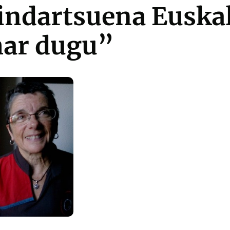
indartsuena Euska
ar dugu”