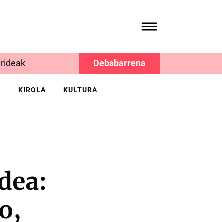
rideak
Debabarrena
K
KIROLA
KULTURA
dea:
o,