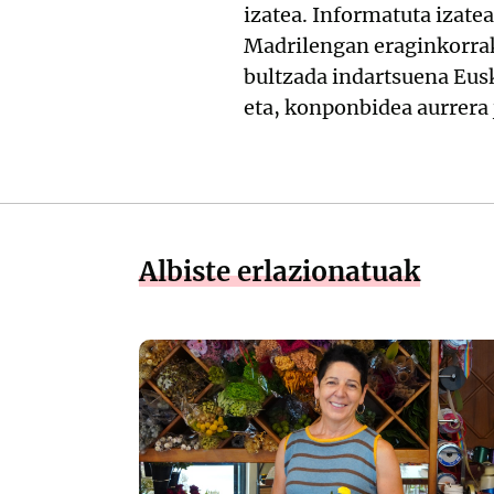
izatea. Informatuta izat
Madrilengan eraginkorrak
bultzada indartsuena Eu
eta, konponbidea aurrera 
Albiste erlazionatuak