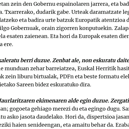
tan zein den Gobernu espainolaren jarrera, eta ba
a. Txarrerako, dudarik gabe. Urteak daramatzate le
atzeko eta badira urte batzuk Europatik atentzioa d
ilgo Gobernuak, orain zigorren konputuekin. Zalap
ela esaten zaienean. Eta hori da Europak esaten dien
a ere.
kaleratu berri duzue. Zenbat ale, non eskuratu dait
 munduan zehar barreiatzea, Euskal Herritik hasit
k zein liburu birtualak, PDFn eta beste formatu e
ietako Sareen bidez eskuratuko dira.
aurlaritzaren ekimenaren alde egin duzue. Zergat
ean; gogoeta gehiago merezi du eta egingo dugu. 
u asko jasota daudelako. Hori da, dispertsioa jasa
reziki haien senideengan, eta amaitu behar da. Erab