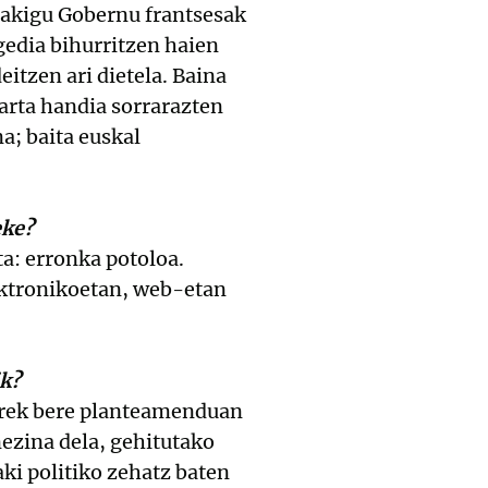
dakigu Gobernu frantsesak
gedia bihurritzen haien
eitzen ari dietela. Baina
arta handia sorrarazten
a; baita euskal
eke?
a: erronka potoloa.
lektronikoetan, web-etan
ik?
Sarek bere planteamenduan
nezina dela, gehitutako
aki politiko zehatz baten