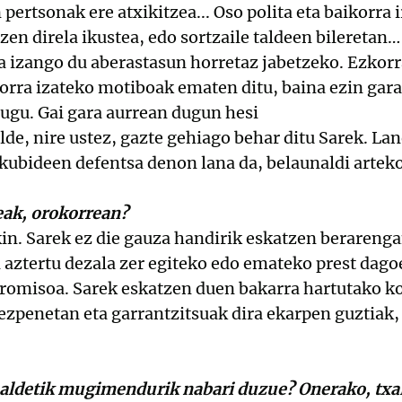
pertsonak ere atxikitzea... Oso polita eta baikorra 
rtzen direla ikustea, edo sortzaile taldeen bilereta
 izango du aberastasun horretaz jabetzeko. Ezkorra
orra izateko motiboak ematen ditu, baina ezin gara
dugu. Gai gara aurrean dugun hesi
lde, nire ustez, gazte gehiago behar ditu Sarek. La
kubideen defentsa denon lana da, belaunaldi arteko
eak, orokorrean?
n. Sarek ez die gauza handirik eskatzen berarenga
i aztertu dezala zer egiteko edo emateko prest dag
omisoa. Sarek eskatzen duen bakarra hartutako k
kezpenetan eta garrantzitsuak dira ekarpen guztiak
aldetik mugimendurik nabari duzue? Onerako, txa