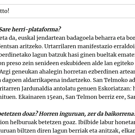
tto!
 Sare herri-plataforma?
 eta da, euskal jendartean badagoela beharra eta b
ntsan aritzeko. Urtarrilaren manifestazio erraldoi
zberdinetako lagun batzuk hasi ginen bueltak emate
on preso zein senideen eskubideen alde lan egitek
 Argi geneukan ahalegin horretan ezberdinen artean
a dagoen aldarrikapena indartzeko. San Telmoko a
itarren Jardunaldia antolatu genuen Eskoriatzan: h
ituen. Ekainaren 15ean, San Telmon berriz ere, Sar
betetzen doaz? Horren inguruan, zer da baikorrena
kion helburuak betetzen goaz. Ibilbide labur honetan
uruan biltzen diren lagun berriak eta anitzak, elka