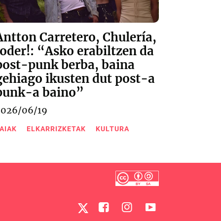
Antton Carretero, Chulería,
Joder!: “Asko erabiltzen da
post-punk berba, baina
gehiago ikusten dut post-a
punk-a baino”
2026/06/19
AIAK
ELKARRIZKETAK
KULTURA