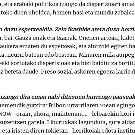
, eta erabaki politikoa izango da dispertsioari ama
 itoko duen uholdea, hemen hasi eta mundu zabalea
an duzu espetxealdia. Zein ikasbide atera duzu horti
, bai. Gauza onak eta txarrak. Onenen artean, kidet
aukera ematen du espetxeak, eta zintzoki egiten b
ra, neurri batean edo bestean. Minaren mila aurpeg
ki sortutako dispertsioak eta bizi baldintza bortit
 beteta daude. Preso sozial askoren egoera larria 
k izango dira eman nahi dituzuen hurrengo pausuak
emendik gutxira: Bilbon urtarrilaren 10ean egingo
 NOW -orain, ahora, maintenant…- leloarekin hori i
zuzentzen garela. Liburuxkak lagunduta, gure aldar
 eta iristen diren tokietan -herrikoiak edota insti