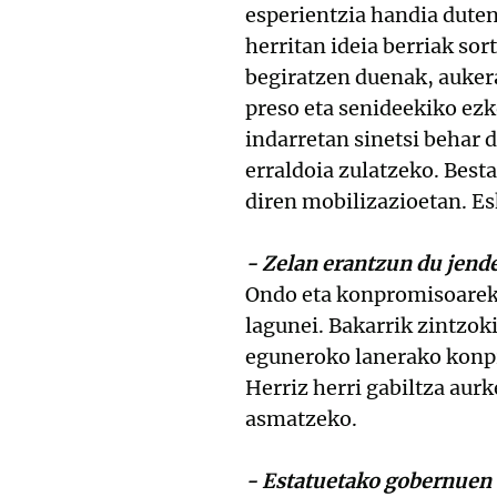
esperientzia handia duten 
herritan ideia berriak so
begiratzen duenak, aukera
preso eta senideekiko ezk
indarretan sinetsi behar 
erraldoia zulatzeko. Besta
diren mobilizazioetan. Es
- Zelan erantzun du jend
Ondo eta konpromisoareki
lagunei. Bakarrik zintzok
eguneroko lanerako konpr
Herriz herri gabiltza aur
asmatzeko.
- Estatuetako gobernuen 