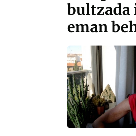
bultzada 
eman beh