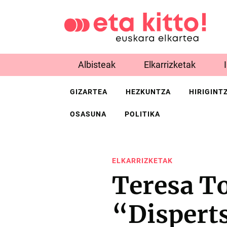
Albisteak
Elkarrizketak
GIZARTEA
HEZKUNTZA
HIRIGINT
OSASUNA
POLITIKA
ELKARRIZKETAK
Teresa To
“Dispert