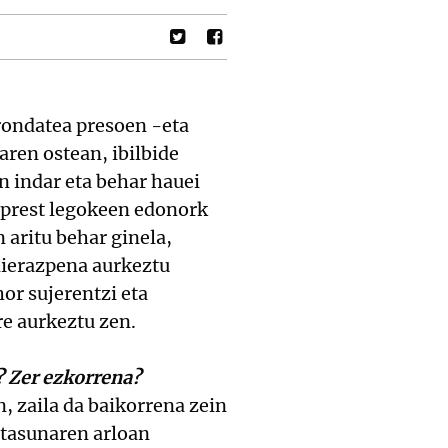
orondatea presoen -eta
aren ostean, ibilbide
n indar eta behar hauei
o prest legokeen edonork
 aritu behar ginela,
dierazpena aurkeztu
or sujerentzi eta
e aurkeztu zen.
? Zer ezkorrena?
, zaila da baikorrena zein
rtasunaren arloan