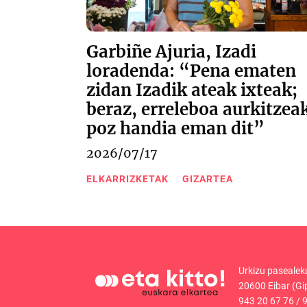
Garbiñe Ajuria, Izadi
loradenda: “Pena ematen
zidan Izadik ateak ixteak;
beraz, erreleboa aurkitzea
poz handia eman dit”
2026/07/17
ELKARRIZKETAK
GIZARTEA
Urkizu pasealek
20600 Eibar (Gi
943 20 67 76
/
9