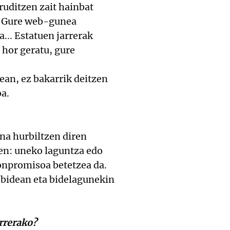
iruditzen zait hainbat
n… Gure web-gunea
... Estatuen jarrerak
 hor geratu, gure
nean, ez bakarrik deitzen
a.
na hurbiltzen diren
oen: uneko laguntza edo
onpromisoa betetzea da.
, bidean eta bidelagunekin
rrerako?