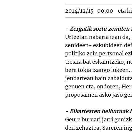
2014/12/15
00:00
eta ki
- Zergatik sortu zenuten
Urteetan nabaria izan da,
senideen- eskubideen defe
politiko zein pertsonal e
tresna bat eskaintzeko, n
bere tokia izango lukeen.
jendartean hain zabaldut
genuen eta, ondoren, Herr
proposamen asko jaso gen
- Elkartearen helburuak 
Geure buruari jarri geniz
den zehaztea; Sareren ing