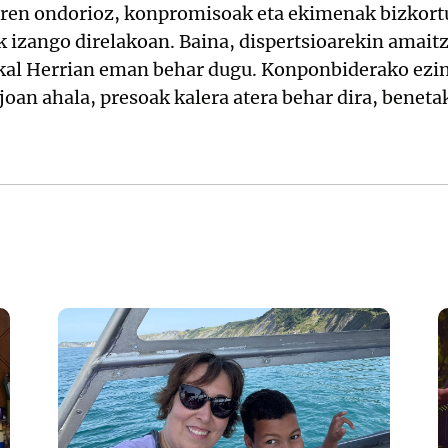
earen ondorioz, konpromisoak eta ekimenak bizkortu
 izango direlakoan. Baina, dispertsioarekin amait
skal Herrian eman behar dugu. Konponbiderako ez
joan ahala, presoak kalera atera behar dira, beneta