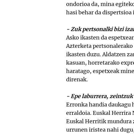
ondorioa da, mina egiteko
hasi behar da dispertsioa
- Zuk pertsonalki bizi iz
Asko ikasten da espetxean
Azterketa pertsonalerako 
ikasten duzu. Aldatzen za
kasuan, horretarako expres
haratago, espetxeak minez
direnak.
- Epe laburrera, zeintzu
Erronka handia daukagu h
erraldoia. Euskal Herrira
Euskal Herritik mundura 
urrunen iristea nahi dugu,