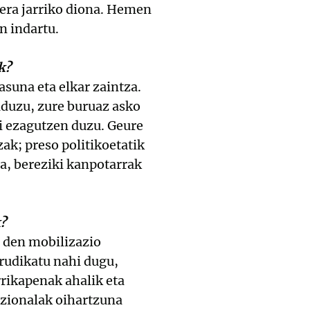
iera jarriko diona. Hemen
n indartu.
k?
asuna eta elkar zaintza.
aduzu, zure buruaz asko
i ezagutzen duzu. Geure
zak; preso politikoetatik
da, bereziki kanpotarrak
?
 den mobilizazio
rudikatu nahi dugu,
rikapenak ahalik eta
tuzionalak oihartzuna