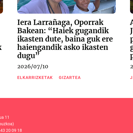
Iera Larrañaga, Oporrak
Bakean: “Haiek gugandik
ikasten dute, baina guk ere
k
haiengandik asko ikasten
dugu”
2026/07/10
ELKARRIZKETAK
GIZARTEA
J
ua 11
puzkoa)
43 20 09 18