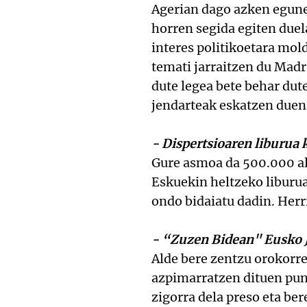
Agerian dago azken egune
horren segida egiten duel
interes politikoetara mold
temati jarraitzen du Madr
dute legea bete behar dut
jendarteak eskatzen duen
- Dispertsioaren liburua 
Gure asmoa da 500.000 ale
Eskuekin heltzeko liburua
ondo bidaiatu dadin. Herr
- “Zuzen Bidean" Eusko J
Alde bere zentzu orokorr
azpimarratzen dituen punt
zigorra dela preso eta be