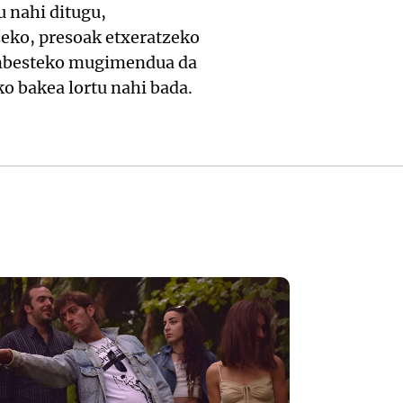
 nahi ditugu,
zeko, presoak etxeratzeko
inbesteko mugimendua da
ko bakea lortu nahi bada.