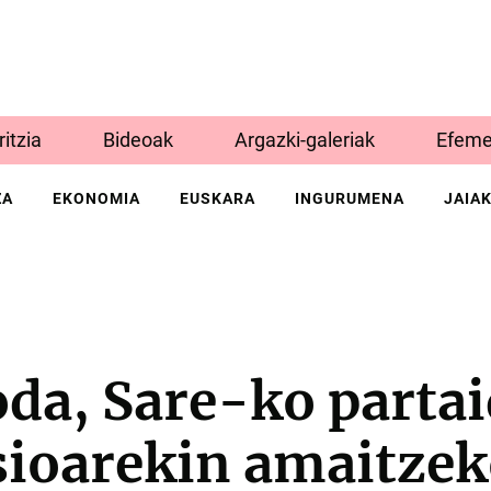
Iritzia
Bideoak
Argazki-galeriak
Efeme
ZA
EKONOMIA
EUSKARA
INGURUMENA
JAIA
da, Sare-ko partai
sioarekin amaitzek