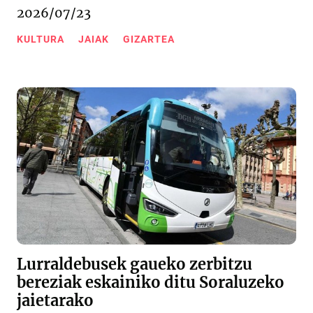
2026/07/23
KULTURA
JAIAK
GIZARTEA
Lurraldebusek gaueko zerbitzu
bereziak eskainiko ditu Soraluzeko
jaietarako