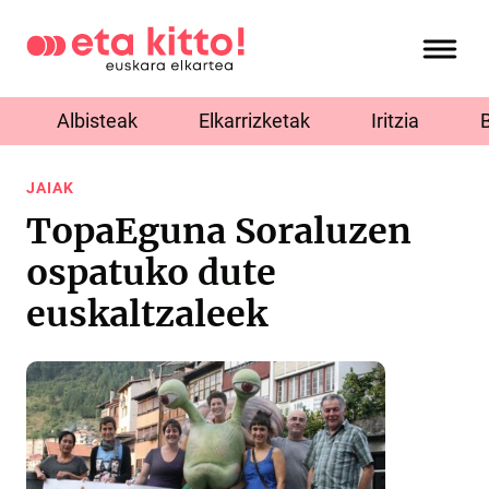
Albisteak
Elkarrizketak
Iritzia
JAIAK
TopaEguna Soraluzen
ospatuko dute
euskaltzaleek