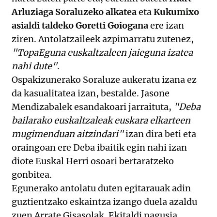
Arluziaga Soraluzeko alkatea
eta
Kukumixo
asialdi taldeko Goretti Goiogana
ere izan
ziren. Antolatzaileek azpimarratu zutenez,
"TopaEguna euskaltzaleen jaieguna izatea
nahi dute"
.
Ospakizunerako Soraluze aukeratu izana ez
da kasualitatea izan, bestalde. Jasone
Mendizabalek esandakoari jarraituta,
"Deba
bailarako euskaltzaleak euskara elkarteen
mugimenduan aitzindari"
izan dira beti eta
oraingoan ere Deba ibaitik egin nahi izan
diote Euskal Herri osoari bertaratzeko
gonbitea.
Egunerako antolatu duten egitarauak adin
guztientzako eskaintza izango duela azaldu
zuen Arrate Gisasolak. Ekitaldi nagusia