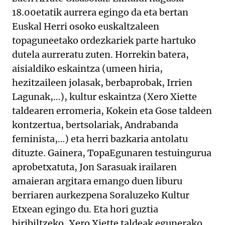
18.00etatik aurrera egingo da eta bertan
Euskal Herri osoko euskaltzaleen
topaguneetako ordezkariek parte hartuko
dutela aurreratu zuten. Horrekin batera,
aisialdiko eskaintza (umeen hiria,
hezitzaileen jolasak, berbaprobak, Irrien
Lagunak,…), kultur eskaintza (Xero Xiette
taldearen erromeria, Kokein eta Gose taldeen
kontzertua, bertsolariak, Andrabanda
feminista,…) eta herri bazkaria antolatu
dituzte. Gainera, TopaEgunaren testuingurua
aprobetxatuta, Jon Sarasuak irailaren
amaieran argitara emango duen liburu
berriaren aurkezpena Soraluzeko Kultur
Etxean egingo du. Eta hori guztia
biribiltzeko, Xero Xiette taldeak egunerako