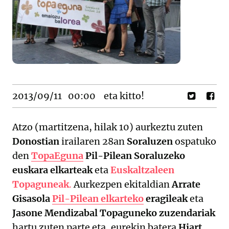
2013/09/11
00:00
eta kitto!
Atzo (martitzena, hilak 10) aurkeztu zuten
Donostian
irailaren 28an
Soraluzen
ospatuko
den
TopaEguna
Pil-Pilean Soraluzeko
euskara elkarteak
eta
Euskaltzaleen
Topaguneak
.
Aurkezpen ekitaldian
Arrate
Gisasola
Pil-Pilean elkarteko
eragileak
eta
Jasone Mendizabal Topaguneko zuzendariak
hartu zuten parte eta, eurekin batera
Hiart