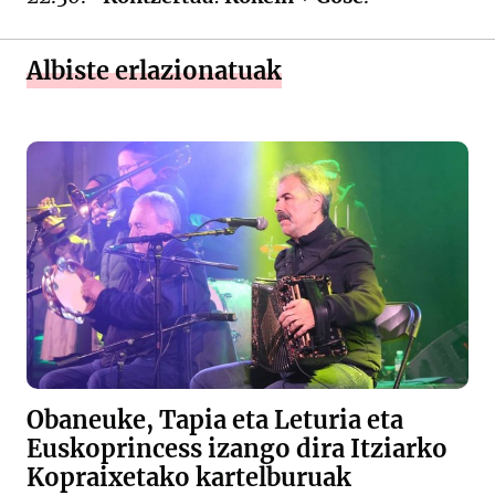
Albiste erlazionatuak
Obaneuke, Tapia eta Leturia eta
Euskoprincess izango dira Itziarko
Kopraixetako kartelburuak