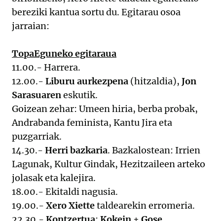
bereziki kantua sortu du. Egitarau osoa
jarraian:
TopaEguneko egitaraua
11.00.- Harrera.
12.00.-
Liburu aurkezpena
(hitzaldia),
Jon
Sarasuaren
eskutik.
Goizean zehar: Umeen hiria, berba probak,
Andrabanda feminista, Kantu Jira eta
puzgarriak.
14.30.-
Herri bazkaria
. Bazkalostean: Irrien
Lagunak, Kultur Gindak, Hezitzaileen arteko
jolasak eta kalejira.
18.00.- Ekitaldi nagusia.
19.00.-
Xero Xiette
taldearekin erromeria.
22.30.-
Kontzertua
:
Kokein
+
Gose
.