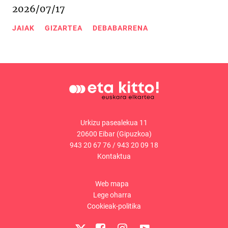
2026/07/17
JAIAK
GIZARTEA
DEBABARRENA
Urkizu pasealekua 11
20600 Eibar (Gipuzkoa)
943 20 67 76
/
943 20 09 18
Kontaktua
Web mapa
Lege oharra
Cookieak-politika