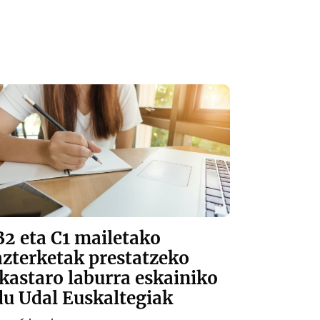
B2 eta C1 mailetako
azterketak prestatzeko
ikastaro laburra eskainiko
du Udal Euskaltegiak