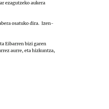
kar ezagutzeko aukera
abera osatuko dira. Izen-
a Eibarren bizi garen
rrez aurre, eta hizkuntza,