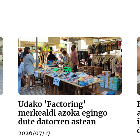
Udako 'Factoring'
merkealdi azoka egingo
dute datorren astean
2026/07/17