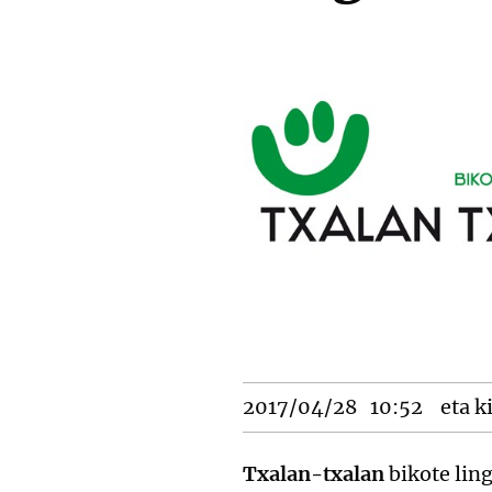
2017/04/28
10:52
eta k
Txalan-txalan
bikote lin