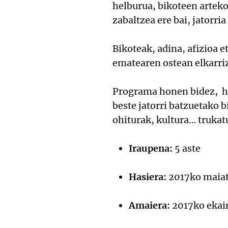
helburua, bikoteen arteko
zabaltzea ere bai, jatorria
Bikoteak, adina, afizioa 
ematearen ostean elkarriz
Programa honen bidez, hi
beste jatorri batzuetako 
ohiturak, kultura… trukat
Iraupena:
5 aste
Hasiera:
2017ko maiat
Amaiera:
2017ko ekai