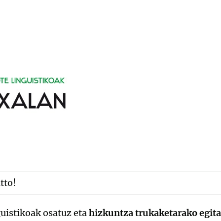
itto!
guistikoak osatuz eta
hizkuntza trukaketarako egi