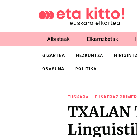
Albisteak
Elkarrizketak
GIZARTEA
HEZKUNTZA
HIRIGINT
OSASUNA
POLITIKA
EUSKARA
EUSKERAZ PRIMER
TXALAN 
Linguist