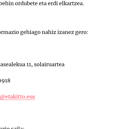
 behin ordubete eta erdi elkartzea.
rmazio gehiago nahiz izanez gero:
asealekua 11, solairuartea
0918
i@etakitto.eus
zio saila: