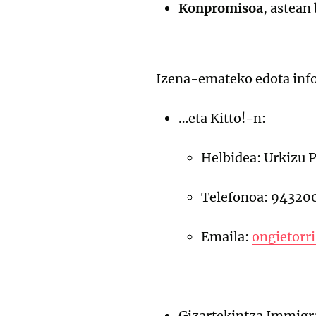
Konpromisoa
, astean
Izena-emateko edota info
…eta Kitto!-n:
Helbidea: Urkizu P
Telefonoa: 94320
Emaila:
ongietorr
Gizartekintza Immigra