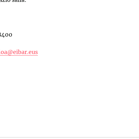
8400
ioa@eibar.eus