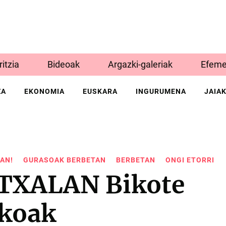
Iritzia
Bideoak
Argazki-galeriak
Efeme
ZA
EKONOMIA
EUSKARA
INGURUMENA
JAIA
AN!
GURASOAK BERBETAN
BERBETAN
ONGI ETORRI
TXALAN Bikote
ikoak