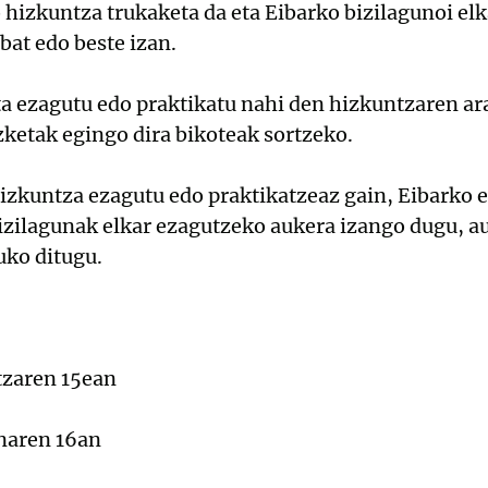
 hizkuntza trukaketa da eta Eibarko bizilagunoi el
 bat edo beste izan.
eta ezagutu edo praktikatu nahi den hizkuntzaren ar
ketak egingo dira bikoteak sortzeko.
zkuntza ezagutu edo praktikatzeaz gain, Eibarko et
bizilagunak elkar ezagutzeko aukera izango dugu, au
uko ditugu.
zaren 15ean
naren 16an