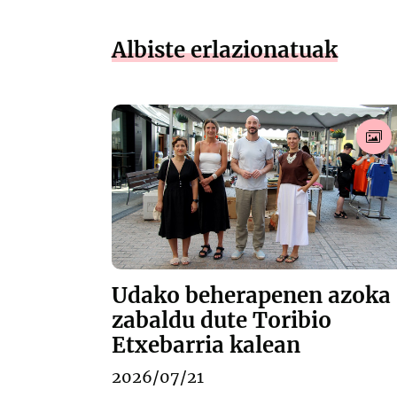
Albiste erlazionatuak
Udako beherapenen azoka
zabaldu dute Toribio
Etxebarria kalean
2026/07/21