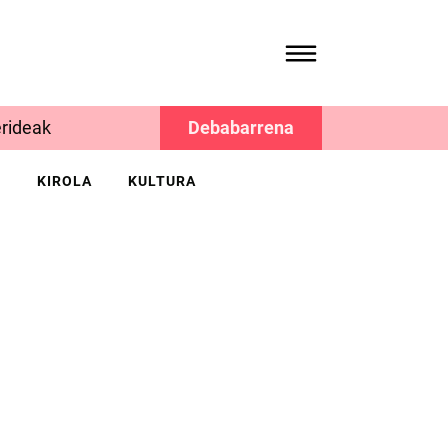
rideak
Debabarrena
K
KIROLA
KULTURA