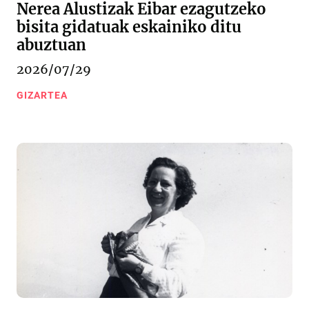
Nerea Alustizak Eibar ezagutzeko
bisita gidatuak eskainiko ditu
abuztuan
2026/07/29
GIZARTEA