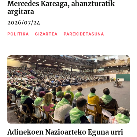
Mercedes Kareaga, ahanzturatik
argitara
2026/07/24
POLITIKA
GIZARTEA
PAREKIDETASUNA
Adinekoen Nazioarteko Eguna urri