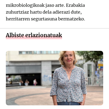
mikrobiologikoak jaso arte. Erabakia
zuhurtziaz hartu dela adierazi dute,
herritarren segurtasuna bermatzeko.
Albiste erlazionatuak