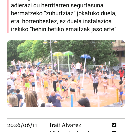
adierazi du herritarren segurtasuna
bermatzeko “zuhurtziaz” jokatuko duela,
eta, horrenbestez, ez duela instalazioa
irekiko “behin betiko emaitzak jaso arte”.
2026/06/11
Irati Alvarez