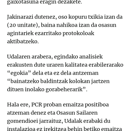
gaixotasuna eragin dezakete.
Jakinarazi dutenez, oso kopuru txikia izan da
(20 unitate), baina nahikoa izan da osasun
agintariek ezarritako protokoloak
aktibatzeko.
Udalaren arabera, egindako analisiek
erakusten dute uraren kalitatea erabilerarako
“egokia” dela eta ez dela antzeman
“bainatzeko baldintzak kolokan jartzen
dituen inolako gorabeherarik”.
Hala ere, PCR proban emaitza positiboa
atzeman denez eta Osasun Sailaren
gomendioei jarraituz, Udalak erabaki du
instalazioa ez irekitzea behin betiko emaitza