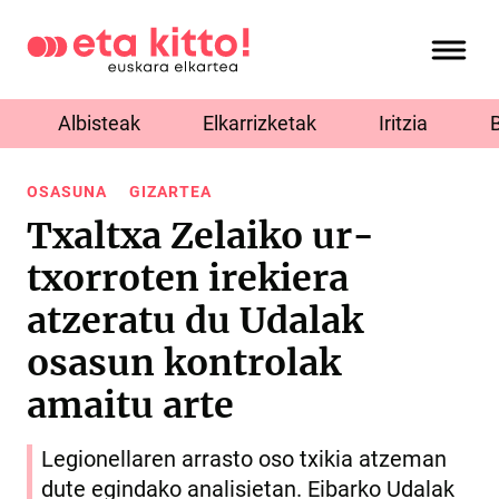
Albisteak
Elkarrizketak
Iritzia
OSASUNA
GIZARTEA
Txaltxa Zelaiko ur-
txorroten irekiera
atzeratu du Udalak
osasun kontrolak
amaitu arte
Legionellaren arrasto oso txikia atzeman
dute egindako analisietan. Eibarko Udalak