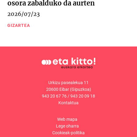
osora zabalduko da aurten
2026/07/23
GIZARTEA
Urkizu pasealekua 11
20600 Eibar (Gipuzkoa)
943 20 67 76
/
943 20 09 18
Kontaktua
Web mapa
Lege oharra
Cookieak-politika