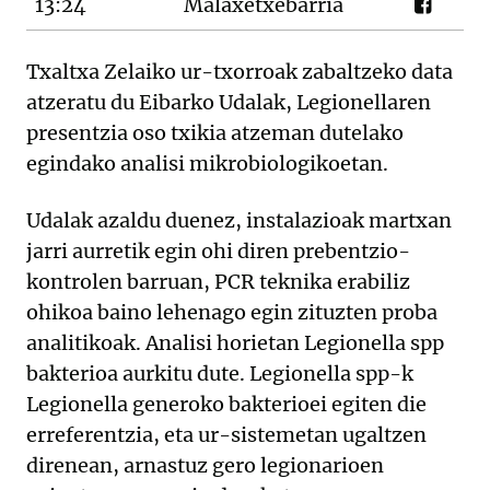
13:24
Malaxetxebarria
Txaltxa Zelaiko ur-txorroak zabaltzeko data
atzeratu du Eibarko Udalak, Legionellaren
presentzia oso txikia atzeman dutelako
egindako analisi mikrobiologikoetan.
Udalak azaldu duenez, instalazioak martxan
jarri aurretik egin ohi diren prebentzio-
kontrolen barruan, PCR teknika erabiliz
ohikoa baino lehenago egin zituzten proba
analitikoak. Analisi horietan Legionella spp
bakterioa aurkitu dute. Legionella spp-k
Legionella generoko bakterioei egiten die
erreferentzia, eta ur-sistemetan ugaltzen
direnean, arnastuz gero legionarioen