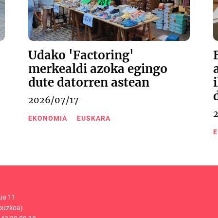
Udako 'Factoring'
merkealdi azoka egingo
dute datorren astean
2026/07/17
EKONOMIA
EUSKARA
E
ua 11
puzkoa)