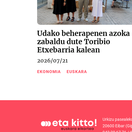
Udako beherapenen azoka
zabaldu dute Toribio
Etxebarria kalean
2026/07/21
EKONOMIA
EUSKARA
Urkizu pasealek
20600 Eibar (Gi