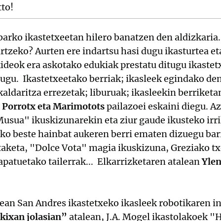
tto!
ibarko ikastetxeetan hilero banatzen den aldizkaria.
rtzeko? Aurten ere indartsu hasi dugu ikasturtea eta
kideok era askotako edukiak prestatu ditugu ikaste
ugu. Ikastetxeetako berriak; ikasleek egindako den
aldaritza errezetak; liburuak; ikasleekin berriketan
, Porrotx eta Marimotots
pailazoei eskaini diegu. A
usua" ikuskizunarekin eta ziur gaude ikusteko irri
o beste hainbat aukeren berri ematen dizuegu bar
taketa, "Dolce Vota" magia ikuskizuna, Greziako t
apatuetako tailerrak... Elkarrizketaren atalean
Ylen
ean San Andres ikastetxeko ikasleek robotikaren 
kixan jolasian”
atalean, J.A. Mogel ikastolakoek "Ha