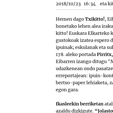
2018/10/23
16:34
eta ki
Hemen dago
Txikitto!
, E
honetako lehen alea iraku
kitto! Euskara Elkarteko 
gustokoak izatea espero d
ipuinak; eskulanak eta suk
178. aleko portada
Pirritx
Eibarren izango ditugu "M
udazkenean ondo pasatzek
erreportajean: ipuin-kon
bertso-paper lehiaketa, z
egon gara.
Ikasleekin berriketan
atal
azaldu dizkigute.
“Jolasto