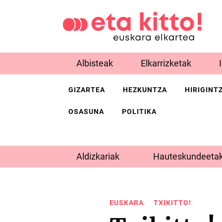
Albisteak
Elkarrizketak
GIZARTEA
HEZKUNTZA
HIRIGINT
OSASUNA
POLITIKA
Aldizkariak
Hauteskundeetak
EUSKARA
TXIKITTO!