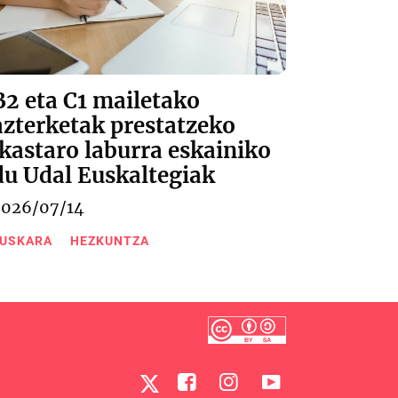
B2 eta C1 mailetako
azterketak prestatzeko
ikastaro laburra eskainiko
du Udal Euskaltegiak
2026/07/14
USKARA
HEZKUNTZA