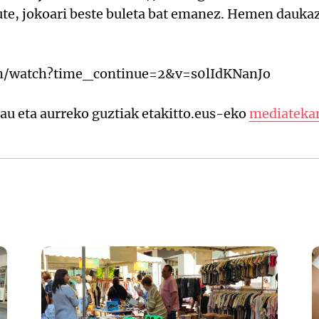
gute, jokoari beste buleta bat emanez. Hemen dauk
m/watch?time_continue=2&v=s0lIdKNanJo
 hau eta aurreko guztiak etakitto.eus-eko
mediateka