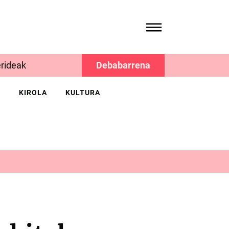
rideak
Debabarrena
K
KIROLA
KULTURA