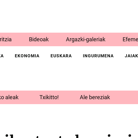
Iritzia
Bideoak
Argazki-galeriak
Efeme
ZA
EKONOMIA
EUSKARA
INGURUMENA
JAIA
o aleak
Txikitto!
Ale bereziak