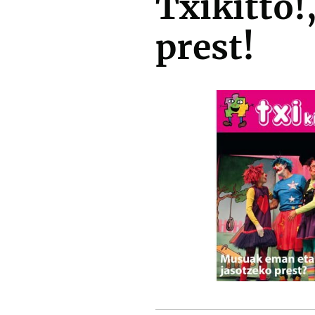
Txikitto!
prest!