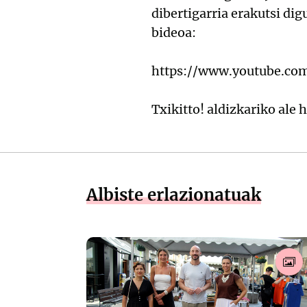
dibertigarria erakutsi di
bideoa:
https://www.youtube.co
Txikitto! aldizkariko ale
Albiste erlazionatuak