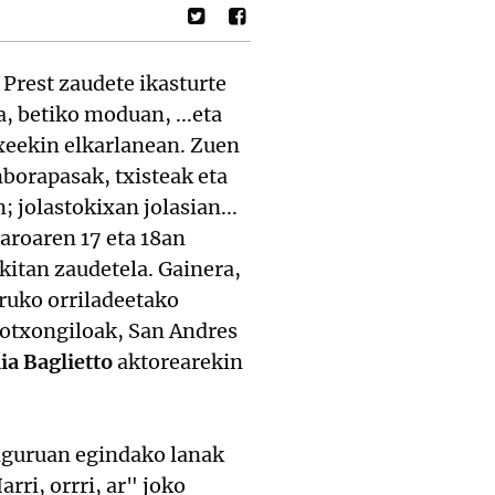
 Prest zaudete ikasturte
, betiko moduan, ...eta
txeekin elkarlanean. Zuen
borapasak, txisteak eta
; jolastokixan jolasian...
zaroaren 17 eta 18an
kitan zaudetela. Gainera,
ruko orriladeetako
xotxongiloak, San Andres
ia Baglietto
aktorearekin
inguruan egindako lanak
rri, orrri, ar" joko