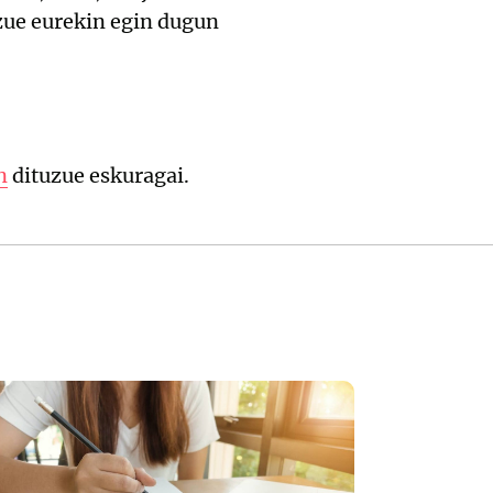
azue eurekin egin dugun
n
dituzue eskuragai.