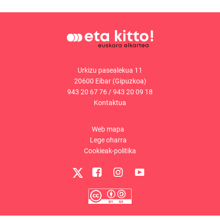
Urkizu pasealekua 11
20600 Eibar (Gipuzkoa)
943 20 67 76
/
943 20 09 18
Kontaktua
Web mapa
Lege oharra
Cookieak-politika