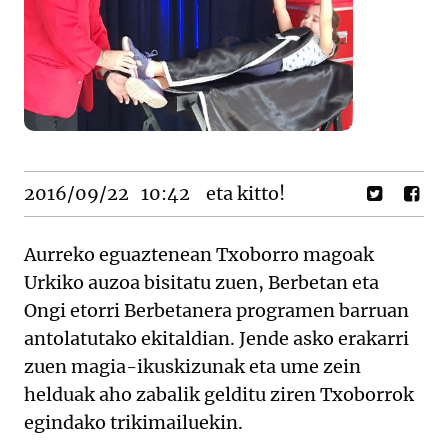
2016/09/22
10:42
eta kitto!
Aurreko eguaztenean Txoborro magoak
Urkiko auzoa bisitatu zuen, Berbetan eta
Ongi etorri Berbetanera programen barruan
antolatutako ekitaldian. Jende asko erakarri
zuen magia-ikuskizunak eta ume zein
helduak aho zabalik gelditu ziren Txoborrok
egindako trikimailuekin.