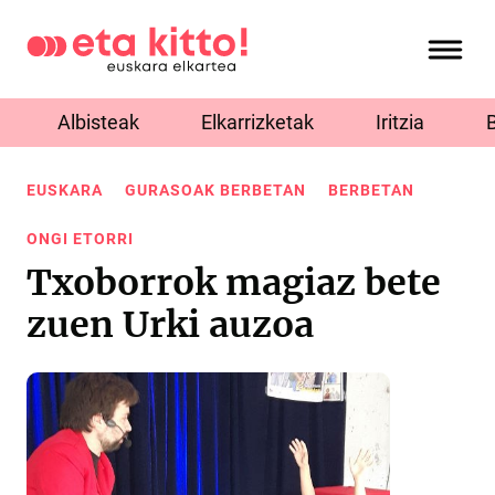
Albisteak
Elkarrizketak
Iritzia
EUSKARA
GURASOAK BERBETAN
BERBETAN
ONGI ETORRI
Txoborrok magiaz bete
zuen Urki auzoa