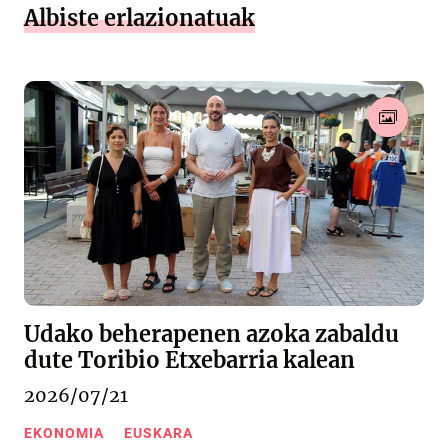
Albiste erlazionatuak
Udako beherapenen azoka zabaldu
dute Toribio Etxebarria kalean
2026/07/21
EKONOMIA
EUSKARA