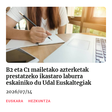
B2 eta C1 mailetako azterketak
prestatzeko ikastaro laburra
eskainiko du Udal Euskaltegiak
2026/07/14
EUSKARA
HEZKUNTZA