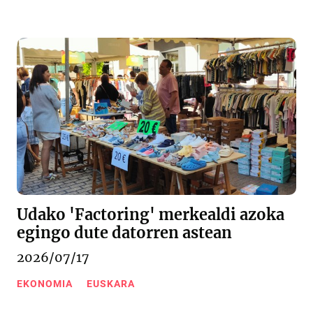
Udako 'Factoring' merkealdi azoka
egingo dute datorren astean
2026/07/17
EKONOMIA
EUSKARA