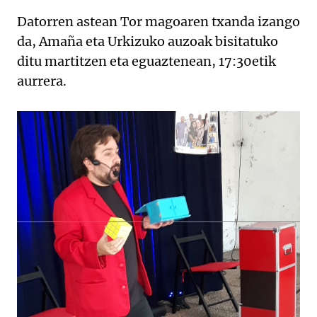
Datorren astean Tor magoaren txanda izango
da, Amaña eta Urkizuko auzoak bisitatuko
ditu martitzen eta eguaztenean, 17:30etik
aurrera.