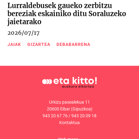
Lurraldebusek gaueko zerbitzu
bereziak eskainiko ditu Soraluzeko
jaietarako
2026/07/17
JAIAK
GIZARTEA
DEBABARRENA
Urkizu pasealekua 11
20600 Eibar (Gipuzkoa)
943 20 67 76
/
943 20 09 18
Kontaktua