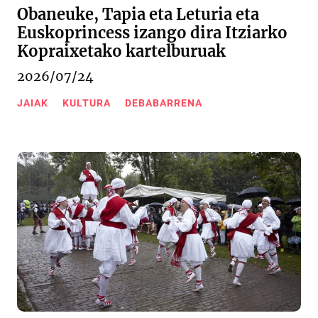
Obaneuke, Tapia eta Leturia eta
Euskoprincess izango dira Itziarko
Kopraixetako kartelburuak
2026/07/24
JAIAK
KULTURA
DEBABARRENA