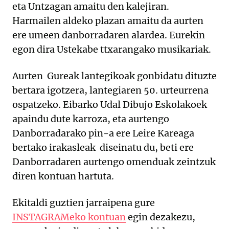
eta Untzagan amaitu den kalejiran.
Harmailen aldeko plazan amaitu da aurten
ere umeen danborradaren alardea. Eurekin
egon dira Ustekabe ttxarangako musikariak.
Aurten Gureak lantegikoak gonbidatu dituzte
bertara igotzera, lantegiaren 50. urteurrena
ospatzeko. Eibarko Udal Dibujo Eskolakoek
apaindu dute karroza, eta aurtengo
Danborradarako pin-a ere Leire Kareaga
bertako irakasleak diseinatu du, beti ere
Danborradaren aurtengo omenduak zeintzuk
diren kontuan hartuta.
Ekitaldi guztien jarraipena gure
INSTAGRAMeko kontuan
egin dezakezu,