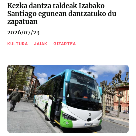
Kezka dantza taldeak Izabako
Santiago egunean dantzatuko du
zapatuan
2026/07/23
KULTURA
JAIAK
GIZARTEA