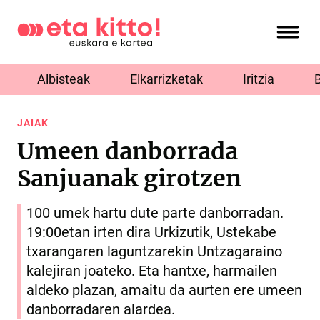
Albisteak
Elkarrizketak
Iritzia
JAIAK
Umeen danborrada
Sanjuanak girotzen
100 umek hartu dute parte danborradan.
19:00etan irten dira Urkizutik, Ustekabe
txarangaren laguntzarekin Untzagaraino
kalejiran joateko. Eta hantxe, harmailen
aldeko plazan, amaitu da aurten ere umeen
danborradaren alardea.