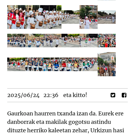
2025/06/24
22:36
eta kitto!
Gaurkoan haurren txanda izan da. Eurek ere
danborrak eta makilak gogotsu astindu
dituzte herriko kaleetan zehar, Urkizun hasi