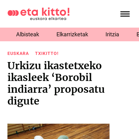
Albisteak
Elkarrizketak
Iritzia
EUSKARA
TXIKITTO!
Urkizu ikastetxeko
ikasleek ‘Borobil
indiarra’ proposatu
digute