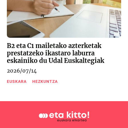
B2 eta C1 mailetako azterketak
prestatzeko ikastaro laburra
eskainiko du Udal Euskaltegiak
2026/07/14
EUSKARA
HEZKUNTZA