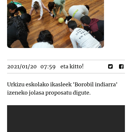
2021/01/20
07:59
eta kitto!
Urkizu eskolako ikasleek 'Borobil indiarra'
izeneko jolasa proposatu digute.