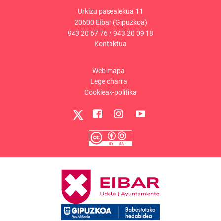
Urkizu pasealekua 11
20600 Eibar (Gipuzkoa)
943 20 67 76
/
943 20 09 18
Kontaktua
Web mapa
Lege oharra
Cookieak-politika