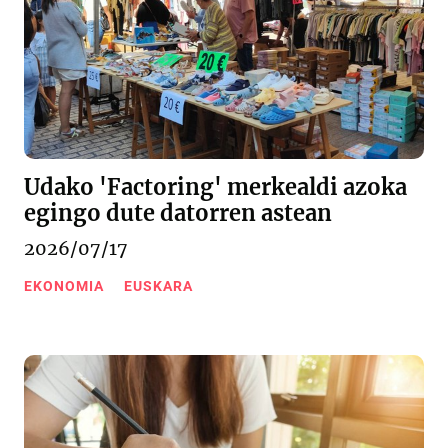
Udako 'Factoring' merkealdi azoka
egingo dute datorren astean
2026/07/17
EKONOMIA
EUSKARA