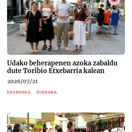
Udako beherapenen azoka zabaldu
dute Toribio Etxebarria kalean
2026/07/21
EKONOMIA
EUSKARA