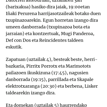
Datorren asteburuan, uztailaren 3an
(barixakua) hasiko dira jaiak, 19:00etan
Iñaki Perurena harrijasotzaileak botako duen
txupinazoarekin. Egun horretan izango dira
umeen danborrada (txupinazoa bota eta
jarraian) eta kontzertuak, Mugi Panderoa,
Def con Dos eta Reincidentes taldeen
eskutik.
Zapatuan (uztailak 4), besteak beste, herri-
bazkaria, Pirritx Porrotx eta Marimotots
pailazoen ikuskizuna (17:45), nagusien
danborrada (19:15), parrillada eta Skapale
elektrotxaranga (20:30) eta berbena, Lisker
taldearekin izango dira.
Eta domekan (uztailak 5) haurrendako