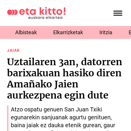
Albisteak
Elkarrizketak
Iritzia
JAIAK
Uztailaren 3an, datorren
barixakuan hasiko diren
Amañako Jaien
aurkezpena egin dute
Atzo ospatu genuen San Juan Txiki
egunarekin sanjuanak agurtu genituen,
baina jaiak ez dauka etenik gurean, gaur