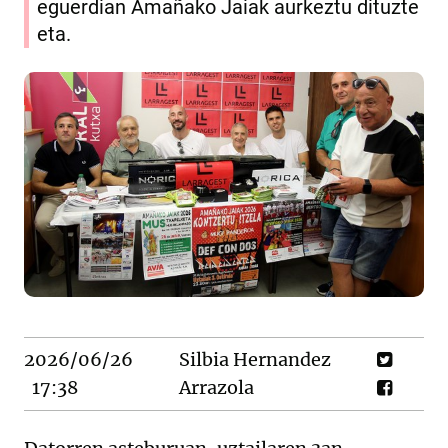
eguerdian Amañako Jaiak aurkeztu dituzte
eta.
2026/06/26
Silbia Hernandez
17:38
Arrazola