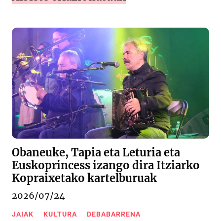
Obaneuke, Tapia eta Leturia eta
Euskoprincess izango dira Itziarko
Kopraixetako kartelburuak
2026/07/24
JAIAK
KULTURA
DEBABARRENA