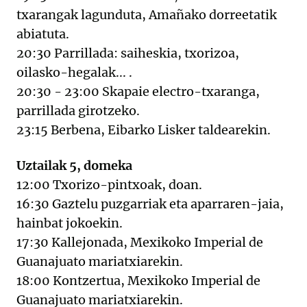
txarangak lagunduta, Amañako dorreetatik
abiatuta.
20:30 Parrillada: saiheskia, txorizoa,
oilasko-hegalak... .
20:30 - 23:00 Skapaie electro-txaranga,
parrillada girotzeko.
23:15 Berbena, Eibarko Lisker taldearekin.
Uztailak 5, domeka
12:00 Txorizo-pintxoak, doan.
16:30 Gaztelu puzgarriak eta aparraren-jaia,
hainbat jokoekin.
17:30 Kallejonada, Mexikoko Imperial de
Guanajuato mariatxiarekin.
18:00 Kontzertua, Mexikoko Imperial de
Guanajuato mariatxiarekin.