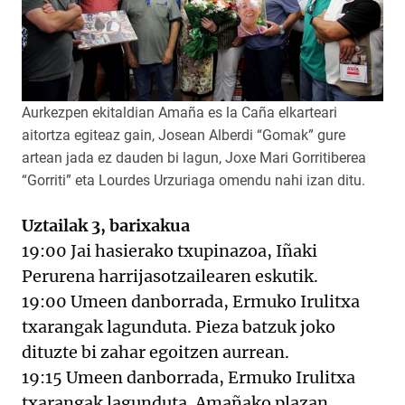
Aurkezpen ekitaldian Amaña es la Caña elkarteari
aitortza egiteaz gain, Josean Alberdi “Gomak” gure
artean jada ez dauden bi lagun, Joxe Mari Gorritiberea
“Gorriti” eta Lourdes Urzuriaga omendu nahi izan ditu.
Uztailak 3, barixakua
19:00 Jai hasierako txupinazoa, Iñaki
Perurena harrijasotzailearen eskutik.
19:00 Umeen danborrada, Ermuko Irulitxa
txarangak lagunduta. Pieza batzuk joko
dituzte bi zahar egoitzen aurrean.
19:15 Umeen danborrada, Ermuko Irulitxa
txarangak lagunduta. Amañako plazan.