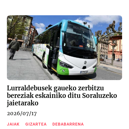
Lurraldebusek gaueko zerbitzu
bereziak eskainiko ditu Soraluzeko
jaietarako
2026/07/17
JAIAK
GIZARTEA
DEBABARRENA