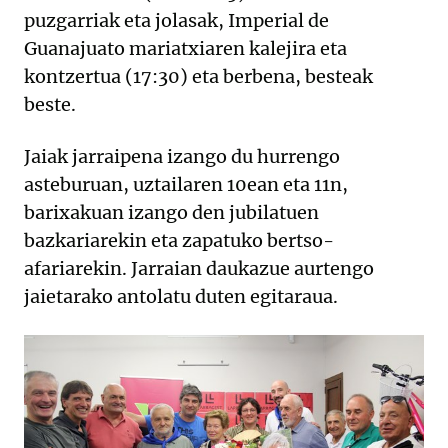
puzgarriak eta jolasak, Imperial de
Guanajuato mariatxiaren kalejira eta
kontzertua (17:30) eta berbena, besteak
beste.
Jaiak jarraipena izango du hurrengo
asteburuan, uztailaren 10ean eta 11n,
barixakuan izango den jubilatuen
bazkariarekin eta zapatuko bertso-
afariarekin. Jarraian daukazue aurtengo
jaietarako antolatu duten egitaraua.