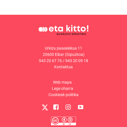
Urkizu pasealekua 11
20600 Eibar (Gipuzkoa)
943 20 67 76
/
943 20 09 18
Kontaktua
Web mapa
Lege oharra
Cookieak-politika