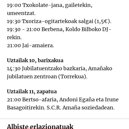
19:00 Txokolate-jana, gailetekin,
umeentzat.
19:30 Txoriza-ogitartekoak salgai (1,5€).
19:30 - 21:00 Berbena, Koldo Bilboko DJ-
rekin.
21:00 Jai-amaiera.
Uztailak 10, barixakua
14:30 Jubilatuentzako bazkaria, Amañako
jubilatuen zentroan (Torrekua).
Uztailak 11, zapatua
21:00 Bertso-afaria, Andoni Egaña eta Irune
Basagoitirekin. S.C.R. Amaña soziedadean.
Albiste erlazionatuak