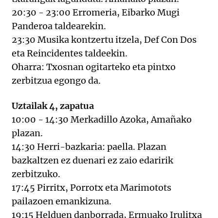
20:30 - 23:00 Erromeria, Eibarko Mugi
Panderoa taldearekin.
23:30 Musika kontzertu itzela, Def Con Dos
eta Reincidentes taldeekin.
Oharra: Txosnan ogitarteko eta pintxo
zerbitzua egongo da.
Uztailak 4, zapatua
10:00 - 14:30 Merkadillo Azoka, Amañako
plazan.
14:30 Herri-bazkaria: paella. Plazan
bazkaltzen ez duenari ez zaio edaririk
zerbitzuko.
17:45 Pirritx, Porrotx eta Marimotots
pailazoen emankizuna.
19:15 Helduen danborrada, Ermuako Irulitxa