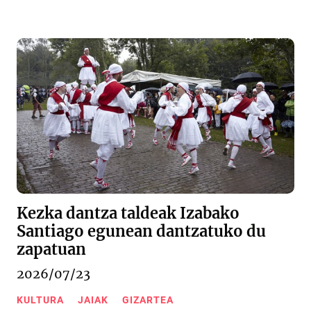
Kezka dantza taldeak Izabako
Santiago egunean dantzatuko du
zapatuan
2026/07/23
KULTURA
JAIAK
GIZARTEA