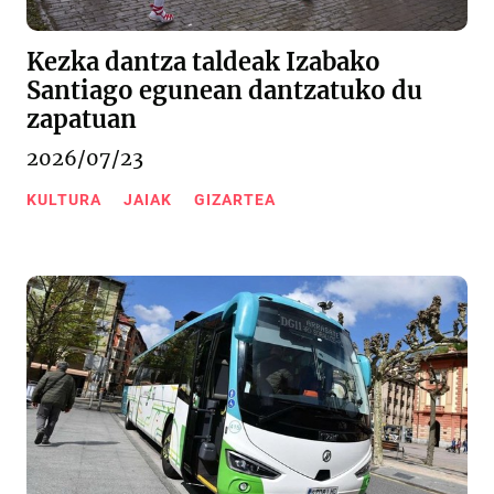
Kezka dantza taldeak Izabako
Santiago egunean dantzatuko du
zapatuan
2026/07/23
KULTURA
JAIAK
GIZARTEA