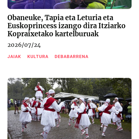
Obaneuke, Tapia eta Leturia eta
Euskoprincess izango dira Itziarko
Kopraixetako kartelburuak
2026/07/24
JAIAK
KULTURA
DEBABARRENA