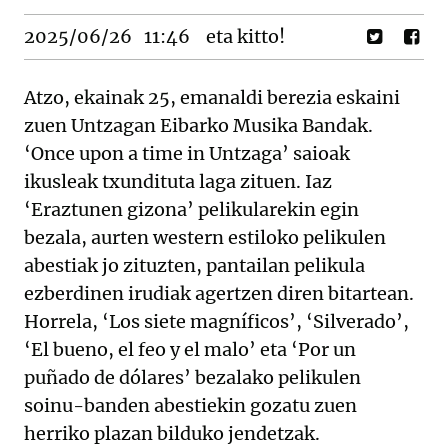
2025/06/26
11:46
eta kitto!
Atzo, ekainak 25, emanaldi berezia eskaini
zuen Untzagan Eibarko Musika Bandak.
‘Once upon a time in Untzaga’ saioak
ikusleak txundituta laga zituen. Iaz
‘Eraztunen gizona’ pelikularekin egin
bezala, aurten western estiloko pelikulen
abestiak jo zituzten, pantailan pelikula
ezberdinen irudiak agertzen diren bitartean.
Horrela, ‘Los siete magníficos’, ‘Silverado’,
‘El bueno, el feo y el malo’ eta ‘Por un
puñado de dólares’ bezalako pelikulen
soinu-banden abestiekin gozatu zuen
herriko plazan bilduko jendetzak.