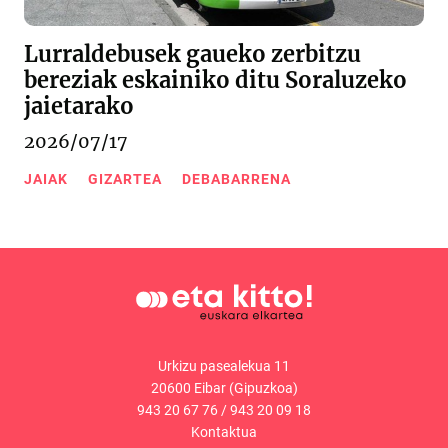
Lurraldebusek gaueko zerbitzu
bereziak eskainiko ditu Soraluzeko
jaietarako
2026/07/17
JAIAK
GIZARTEA
DEBABARRENA
Urkizu pasealekua 11
20600 Eibar (Gipuzkoa)
943 20 67 76
/
943 20 09 18
Kontaktua