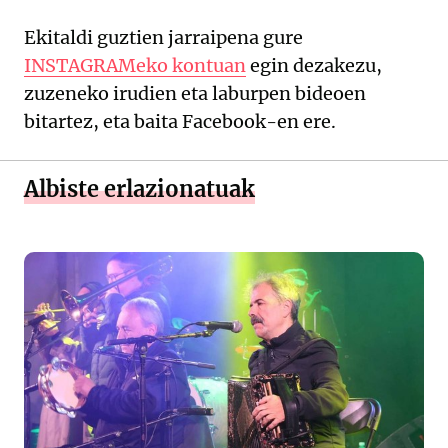
Ekitaldi guztien jarraipena gure
INSTAGRAMeko kontuan
egin dezakezu,
zuzeneko irudien eta laburpen bideoen
bitartez, eta baita Facebook-en ere.
Albiste erlazionatuak