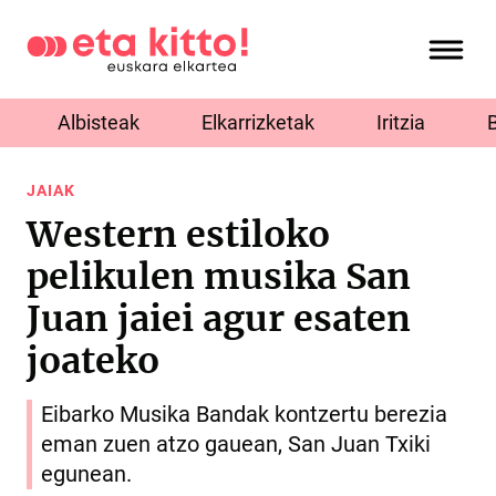
Albisteak
Elkarrizketak
Iritzia
JAIAK
Western estiloko
pelikulen musika San
Juan jaiei agur esaten
joateko
Eibarko Musika Bandak kontzertu berezia
eman zuen atzo gauean, San Juan Txiki
egunean.