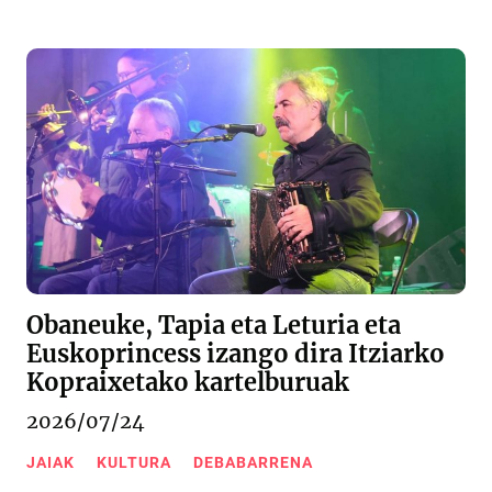
Obaneuke, Tapia eta Leturia eta
Euskoprincess izango dira Itziarko
Kopraixetako kartelburuak
2026/07/24
JAIAK
KULTURA
DEBABARRENA