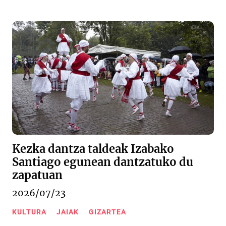
Kezka dantza taldeak Izabako
Santiago egunean dantzatuko du
zapatuan
2026/07/23
KULTURA
JAIAK
GIZARTEA