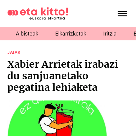
Albisteak
Elkarrizketak
Iritzia
JAIAK
Xabier Arrietak irabazi
du sanjuanetako
pegatina lehiaketa