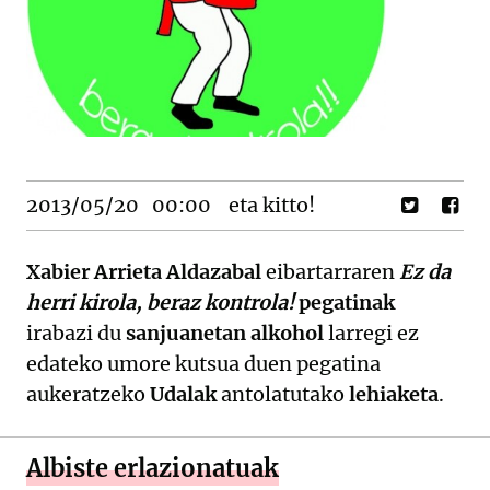
2013/05/20
00:00
eta kitto!
Xabier Arrieta Aldazabal
eibartarraren
Ez da
herri kirola, beraz kontrola!
pegatinak
irabazi du
sanjuanetan alkohol
larregi ez
edateko umore kutsua duen pegatina
aukeratzeko
Udalak
antolatutako
lehiaketa
.
Albiste erlazionatuak