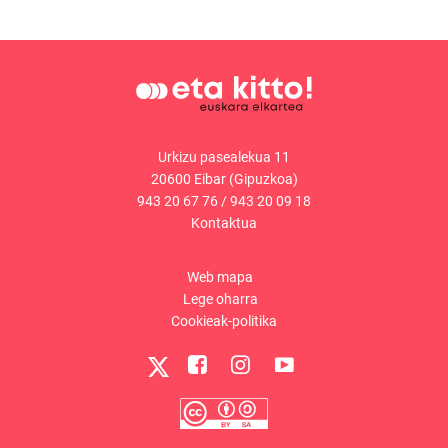
Urkizu pasealekua 11
20600 Eibar (Gipuzkoa)
943 20 67 76
/
943 20 09 18
Kontaktua
Web mapa
Lege oharra
Cookieak-politika