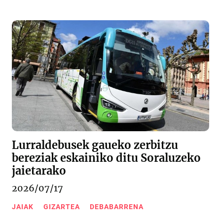
Lurraldebusek gaueko zerbitzu
bereziak eskainiko ditu Soraluzeko
jaietarako
2026/07/17
JAIAK
GIZARTEA
DEBABARRENA