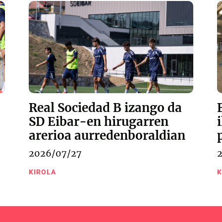
Real Sociedad B izango da
SD Eibar-en hirugarren
arerioa aurredenboraldian
2026/07/27
KIROLA
K