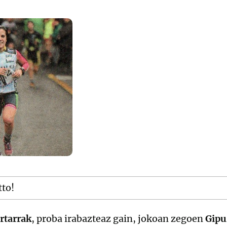
tto!
artarrak
, proba irabazteaz gain, jokoan zegoen
Gipu