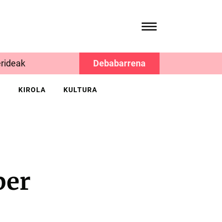
rideak
Debabarrena
K
KIROLA
KULTURA
ber