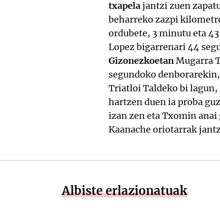
txapela
jantzi zuen zapatu
beharreko zazpi kilometro
ordubete, 3 minutu eta 43
Lopez bigarrenari 44 segu
Gizonezkoetan
Mugarra T
segundoko denborarekin, a
Triatloi Taldeko bi lagun,
hartzen duen ia proba gu
izan zen eta Txomin anai
Kaanache oriotarrak jantz
Albiste erlazionatuak