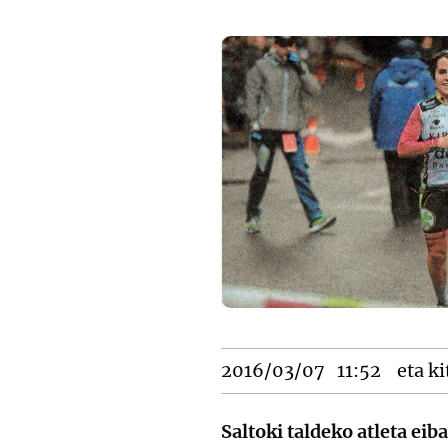
2016/03/07
11:52
eta ki
Saltoki taldeko atleta eib