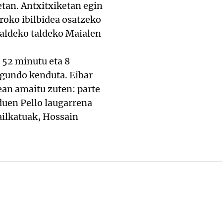
etan. Antxitxiketan egin
roko ibilbidea osatzeko
saldeko taldeko Maialen
, 52 minutu eta 8
egundo kenduta. Eibar
ean amaitu zuten: parte
duen Pello laugarrena
ailkatuak, Hossain