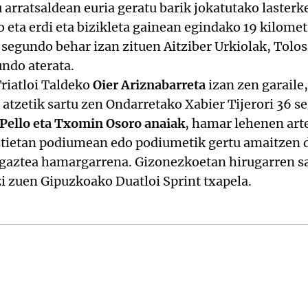
 arratsaldean euria geratu barik jokatutako lasterk
 eta erdi eta bizikleta gainean egindako 19 kilomet
 segundo behar izan zituen Aitziber Urkiolak, Tolo
ndo aterata.
riatloi Taldeko
Oier Ariznabarreta
izan zen garaile
tzetik sartu zen Ondarretako Xabier Tijerori 36 s
Pello eta Txomin Osoro anaiak
, hamar lehenen art
ztietan podiumean edo podiumetik gertu amaitzen 
 gaztea hamargarrena. Gizonezkoetan hirugarren s
i zuen Gipuzkoako Duatloi Sprint txapela.