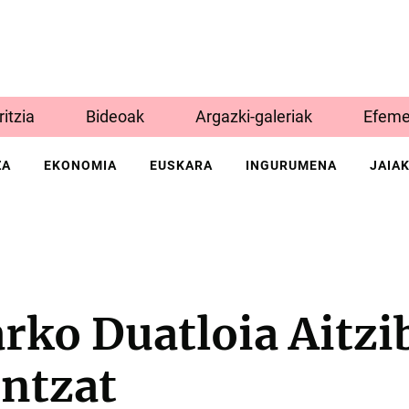
Iritzia
Bideoak
Argazki-galeriak
Efeme
ZA
EKONOMIA
EUSKARA
INGURUMENA
JAIA
rko Duatloia Aitzi
entzat