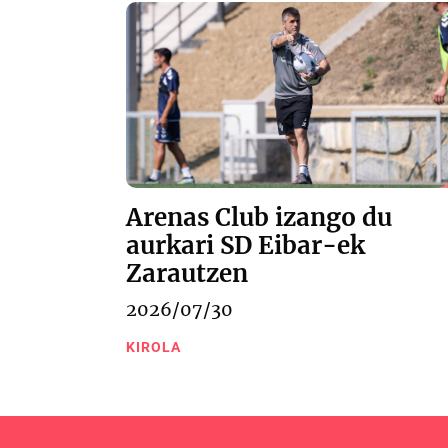
Arenas Club izango du
aurkari SD Eibar-ek
Zarautzen
2026/07/30
KIROLA