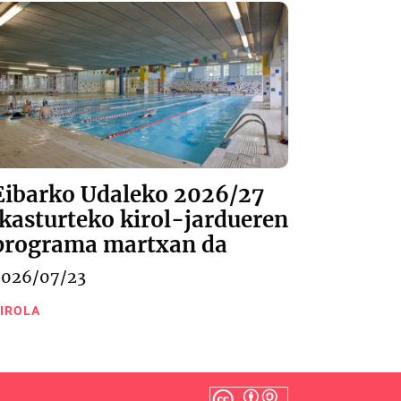
Eibarko Udaleko 2026/27
ikasturteko kirol-jardueren
programa martxan da
2026/07/23
IROLA