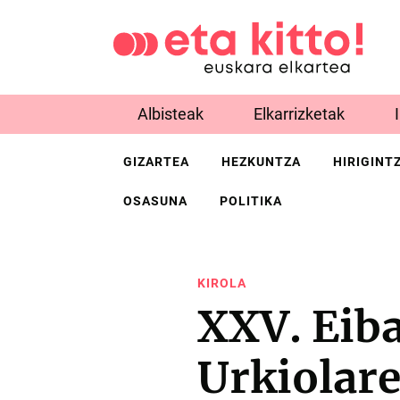
Albisteak
Elkarrizketak
GIZARTEA
HEZKUNTZA
HIRIGINT
OSASUNA
POLITIKA
KIROLA
XXV. Eiba
Urkiolar