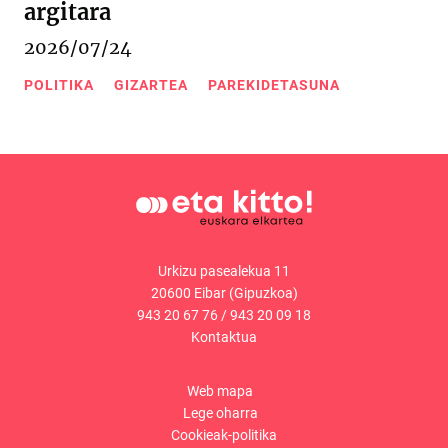
argitara
2026/07/24
POLITIKA
GIZARTEA
PAREKIDETASUNA
Urkizu pasealekua 11
20600 Eibar (Gipuzkoa)
943 20 67 76
/
943 20 09 18
Kontaktua
Web mapa
Lege oharra
Cookieak-politika