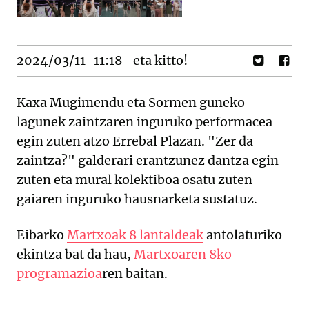
2024/03/11
11:18
eta kitto!
Kaxa Mugimendu eta Sormen guneko
lagunek zaintzaren inguruko performacea
egin zuten atzo Errebal Plazan. "Zer da
zaintza?" galderari erantzunez dantza egin
zuten eta mural kolektiboa osatu zuten
gaiaren inguruko hausnarketa sustatuz.
Eibarko
Martxoak 8 lantaldeak
antolaturiko
ekintza bat da hau,
Martxoaren 8ko
programazioa
ren baitan.