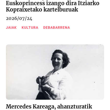
Euskoprincess izango dira Itziarko
Kopraixetako kartelburuak
2026/07/24
JAIAK
KULTURA
DEBABARRENA
Mercedes Kareaga, ahanzturatik