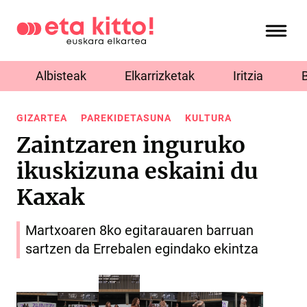
Albisteak
Elkarrizketak
Iritzia
GIZARTEA
PAREKIDETASUNA
KULTURA
Zaintzaren inguruko
ikuskizuna eskaini du
Kaxak
Martxoaren 8ko egitarauaren barruan
sartzen da Errebalen egindako ekintza