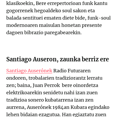
klasikoekin, Bere errepertorioan funk kantu
gogorrenek hegoaldeko soul sakon eta
balada sentituei ematen diete bide, funk-soul
modernoaren maisulan honetan presente
dagoen bibrazio paregabearekin.
Santiago Auseron, zaunka berriz ere
Santiago Auserónek
Radio Futuraren
ondoren, trobalarien tradiziorantz lerratu
zen; baina, Juan Perrok bere oinordetza
elektrikoarekin senidetu nahi izan zuen
tradizioa sonero kubatarrena izan zen
aurrena, Auserónek 1984an Kubara egindako
lehen bidaian ezagutua. Han egiaztatu zuen