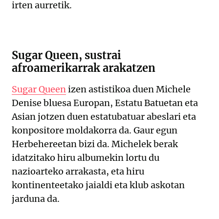
irten aurretik.
Sugar Queen, sustrai
afroamerikarrak arakatzen
Sugar Queen
izen astistikoa duen Michele
Denise bluesa Europan, Estatu Batuetan eta
Asian jotzen duen estatubatuar abeslari eta
konpositore moldakorra da. Gaur egun
Herbehereetan bizi da. Michelek berak
idatzitako hiru albumekin lortu du
nazioarteko arrakasta, eta hiru
kontinenteetako jaialdi eta klub askotan
jarduna da.