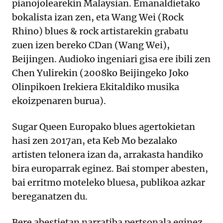
pianojolearekin Malaysian. Emanaldietako
bokalista izan zen, eta Wang Wei (Rock
Rhino) blues & rock artistarekin grabatu
zuen izen bereko CDan (Wang Wei),
Beijingen. Audioko ingeniari gisa ere ibili zen
Chen Yulirekin (2008ko Beijingeko Joko
Olinpikoen Irekiera Ekitaldiko musika
ekoizpenaren burua).
Sugar Queen Europako blues agertokietan
hasi zen 2017an, eta Keb Mo bezalako
artisten telonera izan da, arrakasta handiko
bira europarrak eginez. Bai stomper abesten,
bai erritmo moteleko bluesa, publikoa azkar
bereganatzen du.
Bere abestietan narratiba pertsonala eginez,