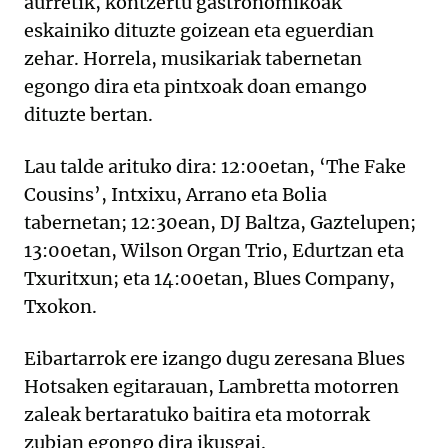
aurretik, kontzertu gastronomikoak
eskainiko dituzte goizean eta eguerdian
zehar. Horrela, musikariak tabernetan
egongo dira eta pintxoak doan emango
dituzte bertan.
Lau talde arituko dira: 12:00etan, ‘The Fake
Cousins’, Intxixu, Arrano eta Bolia
tabernetan; 12:30ean, DJ Baltza, Gaztelupen;
13:00etan, Wilson Organ Trio, Edurtzan eta
Txuritxun; eta 14:00etan, Blues Company,
Txokon.
Eibartarrok ere izango dugu zeresana Blues
Hotsaken egitarauan, Lambretta motorren
zaleak bertaratuko baitira eta motorrak
zubian egongo dira ikusgai.