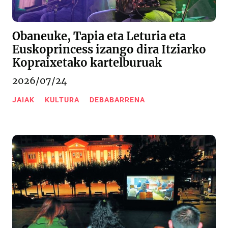
Obaneuke, Tapia eta Leturia eta
Euskoprincess izango dira Itziarko
Kopraixetako kartelburuak
2026/07/24
JAIAK
KULTURA
DEBABARRENA