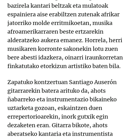
bazirela kantari beltzak eta mulatoak
espainiera aise erabiltzen zutenak afrikar
jatorriko molde erritmikoetan, musika
afroamerikarraren beste ertzarekin
alderatzeko aukera emanez. Horrela, herri
musikaren korronte sakonekin lotu zuen
bere abesti idazkera, oinarri iraunkorretan
finkatutako etorkizun artistiko baten bila.
Zapatuko kontzertuan Santiago Auserón
gitarrarekin batera arituko da, ahots
ñabarreko eta instrumentazio bikaineko
uztarketa gozoan, eskaintzen duen
errepertorioarekin, inork gutxik egin
dezaketen eran. Gitarra bikote, ahots
aberatseko kantaria eta instrumentista