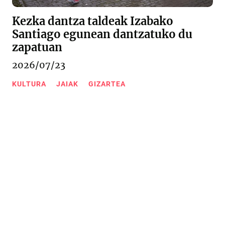
Kezka dantza taldeak Izabako
Santiago egunean dantzatuko du
zapatuan
2026/07/23
KULTURA
JAIAK
GIZARTEA
Urkizu pasealekua 11
20600 Eibar (Gipuzkoa)
943 20 67 76
/
943 20 09 18
Kontaktua