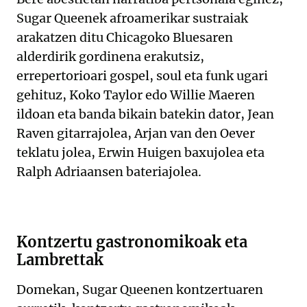
Sugar Queenek afroamerikar sustraiak
arakatzen ditu Chicagoko Bluesaren
alderdirik gordinena erakutsiz,
errepertorioari gospel, soul eta funk ugari
gehituz, Koko Taylor edo Willie Maeren
ildoan eta banda bikain batekin dator, Jean
Raven gitarrajolea, Arjan van den Oever
teklatu jolea, Erwin Huigen baxujolea eta
Ralph Adriaansen bateriajolea.
Kontzertu gastronomikoak eta
Lambrettak
Domekan, Sugar Queenen kontzertuaren