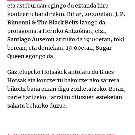
eta asteburuan egingo du eztanda hiru
kontzertu handirekin. Bihar, 20:00etan,
J. P.
Bimenni & The Black Belts
izango da
protagonista Herriko Antzokian; etzi,
Santiago Auseron
arituko da 19:00etan, toki
berean; eta domekan, 19:00etan,
Sugar
Queen
egongo da.
Gaztelupeko Hotsakek antolatu du Blues
Hotsak eta kontzertu bakoitzerako sarrera
bikoitz bana eman digu zozketatzeko. Beraz,
parte hartzeko, jarraian dituzuen
esteketan
sakatu
beharko duzue: