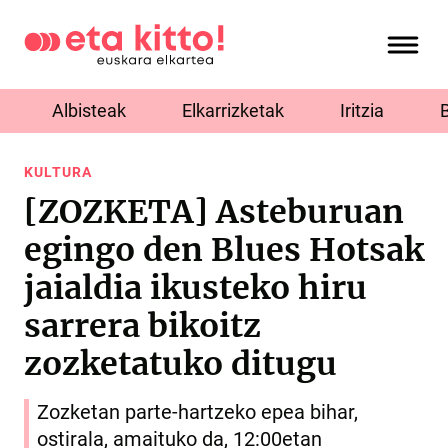
Albisteak
Elkarrizketak
Iritzia
KULTURA
[ZOZKETA] Asteburuan
egingo den Blues Hotsak
jaialdia ikusteko hiru
sarrera bikoitz
zozketatuko ditugu
Zozketan parte-hartzeko epea bihar,
ostirala, amaituko da, 12:00etan