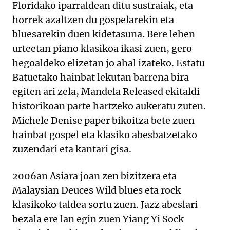
Floridako iparraldean ditu sustraiak, eta
horrek azaltzen du gospelarekin eta
bluesarekin duen kidetasuna. Bere lehen
urteetan piano klasikoa ikasi zuen, gero
hegoaldeko elizetan jo ahal izateko. Estatu
Batuetako hainbat lekutan barrena bira
egiten ari zela, Mandela Released ekitaldi
historikoan parte hartzeko aukeratu zuten.
Michele Denise paper bikoitza bete zuen
hainbat gospel eta klasiko abesbatzetako
zuzendari eta kantari gisa.
2006an Asiara joan zen bizitzera eta
Malaysian Deuces Wild blues eta rock
klasikoko taldea sortu zuen. Jazz abeslari
bezala ere lan egin zuen Yiang Yi Sock