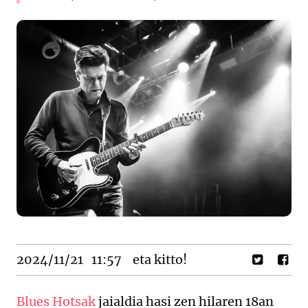
2024/11/21
11:57
eta kitto!
Blues Hotsak
jaialdia hasi zen hilaren 18an