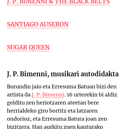
J. P. BIMENNI & THE BLACK BELTS
SANTIAGO AUSERON
SUGAR QUEEN
J. P. Bimenni, musikari autodidakta
Burundin jaio eta Erresuma Batuan bizi den
artista da
J. P. Bimenni
. 16 urterekin bi aldiz
gelditu zen heriotzaren ateetan bere
herrialdeko giro bortitz eta latzaren
ondorioz, eta Erresuma Batura joan zen
bizitzera. Han aurkitu zuen kanturako