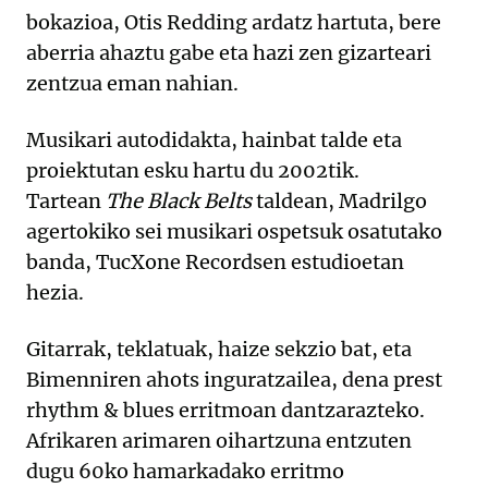
bokazioa, Otis Redding ardatz hartuta, bere
aberria ahaztu gabe eta hazi zen gizarteari
zentzua eman nahian.
Musikari autodidakta, hainbat talde eta
proiektutan esku hartu du 2002tik.
Tartean
The Black Belts
taldean, Madrilgo
agertokiko sei musikari ospetsuk osatutako
banda, TucXone Recordsen estudioetan
hezia.
Gitarrak, teklatuak, haize sekzio bat, eta
Bimenniren ahots inguratzailea, dena prest
rhythm & blues erritmoan dantzarazteko.
Afrikaren arimaren oihartzuna entzuten
dugu 60ko hamarkadako erritmo