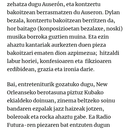
zehatza dugu Auserón, eta kontzertu
bakoitzean berrasmatzen du Auseron. Dylan
bezala, kontzertu bakoitzean berritzen da,
hor baitago (konposizioetan bezalaxe, noski)
musika borroka guztien muina. Eta ezin
ahaztu kantariak aurkezten duen pieza
bakoitzari ematen dion azpimezua; hitzaldi
labur horiei, konfesioaren eta fikzioaren
erdibidean, grazia eta ironia darie.
Bai, entreteniturik gozatuko dugu, New
Orleanseko berotasuna piztuz Kubako
ekialdeko doinuan, zinema beltzeko soinu
bandaren ezpalak jazz haizeak jotzen,
boleroak eta rocka ahaztu gabe. Ea Radio
Futura-ren piezaren bat entzuten dugun