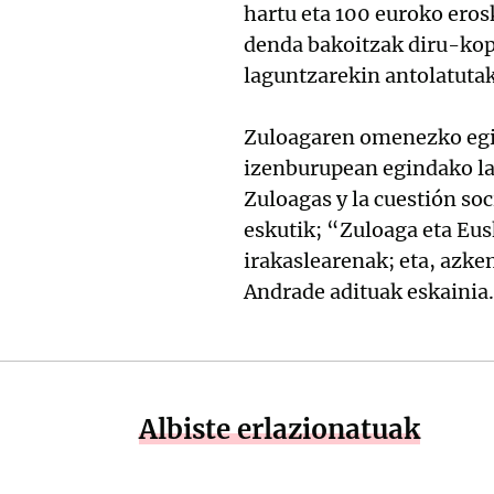
hartu eta 100 euroko ero
denda bakoitzak diru-kop
laguntzarekin antolatuta
Zuloagaren omenezko egit
izenburupean egindako lau
Zuloagas y la cuestión so
eskutik; “Zuloaga eta Eu
irakaslearenak; eta, azke
Andrade adituak eskainia.
Albiste erlazionatuak