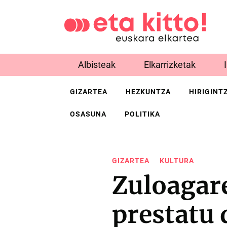
Albisteak
Elkarrizketak
GIZARTEA
HEZKUNTZA
HIRIGINT
OSASUNA
POLITIKA
GIZARTEA
KULTURA
Zuloagar
prestatu 