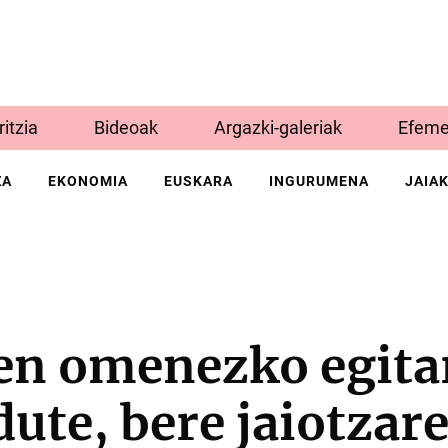
Iritzia
Bideoak
Argazki-galeriak
Efeme
ZA
EKONOMIA
EUSKARA
INGURUMENA
JAIA
en omenezko egita
dute, bere jaiotzar