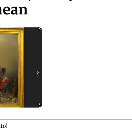
nean
tto!