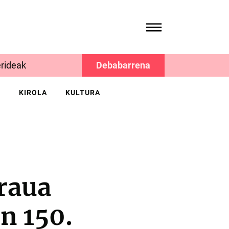
rideak
Debabarrena
K
KIROLA
KULTURA
raua
en 150.