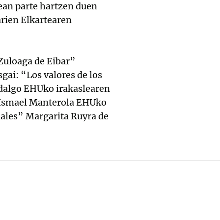
ean parte hartzen duen
rien Elkartearen
Zuloaga de Eibar”
gai: “Los valores de los
idalgo EHUko irakaslearen
, Ismael Manterola EHUko
uales” Margarita Ruyra de