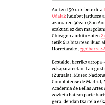
Aurten 150 urte bete dira
Udalak
hainbat jarduera an
azaroaren 30ean (San And
erakutsi ez den margolan
Chicagon aurkitu zuten
Z
1etik 6ra bitartean ikusi 
Horretarako,
egoibarra2@
Bestalde, herriko arropa
eskaparateetan. Lan guzti
(Zumaia), Museo Nacional
Complutense de Madrid, 
Academia de Bellas Artes 
zozketa batean parte har
gero: dendan txartela esk