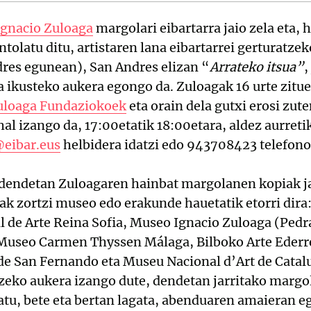
Ignacio Zuloaga
margolari eibartarra jaio zela eta, h
tolatu ditu, artistaren lana eibartarrei gerturatzek
res egunean), San Andres elizan “
Arrateko itsua”
,
a ikusteko aukera egongo da. Zuloagak 16 urte zit
uloaga Fundaziokoek
eta orain dela gutxi erosi zu
ahal izango da, 17:00etatik 18:00etara, aldez aurreti
eibar.eus
helbidera idatzi edo 943708423 telefonor
-dendetan Zuloagaren hainbat margolanen kopiak ja
ak zortzi museo edo erakunde hauetatik etorri dir
 de Arte Reina Sofia, Museo Ignacio Zuloaga (Pedr
Museo Carmen Thyssen Málaga, Bilboko Arte Ederr
de San Fernando eta Museu Nacional d’Art de Catalu
tzeko aukera izango dute, dendetan jarritako marg
atu, bete eta bertan lagata, abenduaren amaieran e