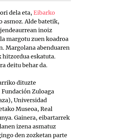
ori dela eta,
Eibarko
o asmoz. Alde batetik,
 jendeaurrean inoiz
uela margotu zuen koadroa
ten. Margolana abenduaren
k hitzordua eskatuta.
a deitu behar da.
rriko dituzte
a: Fundación Zuloaga
aza), Universidad
etako Museoa, Real
nya. Gainera, eibartarrek
olanen izena asmatuz
gingo den zozketan parte