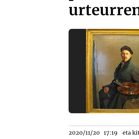
urteurre
2020/11/20
17:19
eta ki