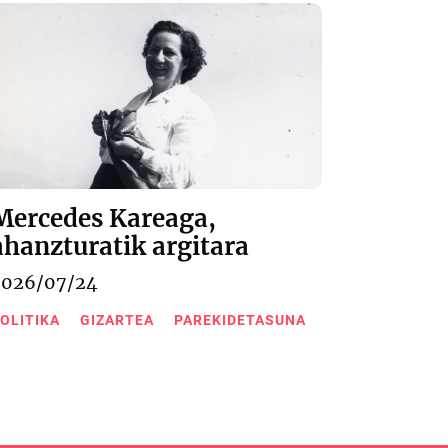
Mercedes Kareaga,
ahanzturatik argitara
2026/07/24
OLITIKA
GIZARTEA
PAREKIDETASUNA