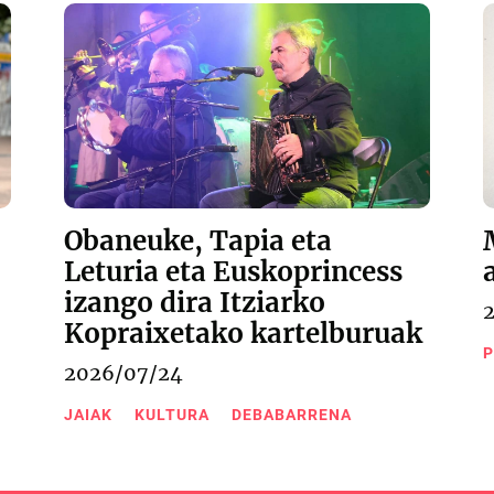
Obaneuke, Tapia eta
Leturia eta Euskoprincess
izango dira Itziarko
Kopraixetako kartelburuak
P
2026/07/24
JAIAK
KULTURA
DEBABARRENA