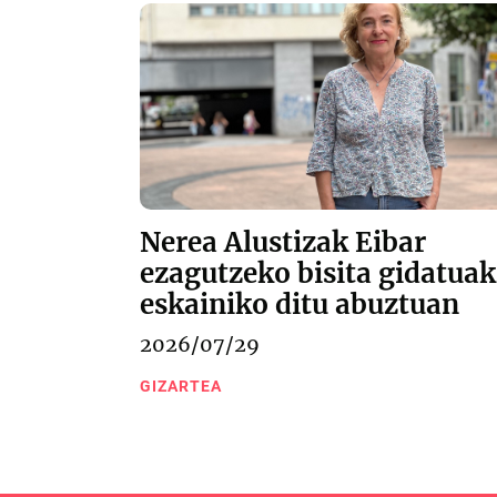
Nerea Alustizak Eibar
ezagutzeko bisita gidatuak
eskainiko ditu abuztuan
2026/07/29
GIZARTEA