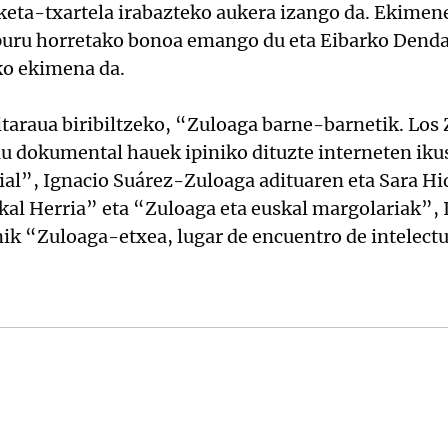
sketa-txartela irabazteko aukera izango da. Ekimen
uru horretako bonoa emango du eta Eibarko Denda
ko ekimena da.
araua biribiltzeko, “Zuloaga barne-barnetik. Los 
 dokumental hauek ipiniko dituzte interneten ikus
cial”, Ignacio Suárez-Zuloaga adituaren eta Sara H
skal Herria” eta “Zuloaga eta euskal margolariak”
nik “Zuloaga-etxea, lugar de encuentro de intelect