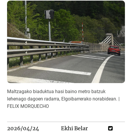
Maltzagako biaduktua hasi baino metro batzuk
lehenago dagoen radarra, Elgoibarrerako norabidean. |
FELIX MORQUECHO
2026/04/24
Ekhi Belar