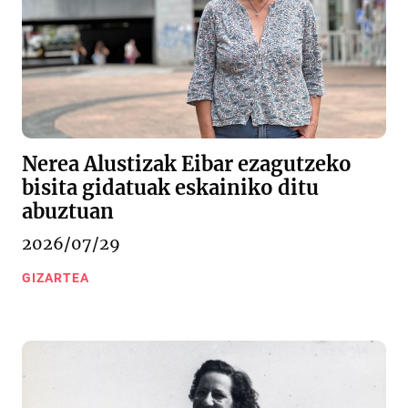
Nerea Alustizak Eibar ezagutzeko
bisita gidatuak eskainiko ditu
abuztuan
2026/07/29
GIZARTEA