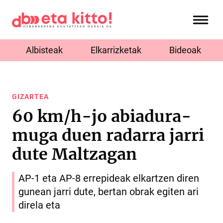
Albisteak
Elkarrizketak
Bideoak
GIZARTEA
60 km/h-jo abiadura-
muga duen radarra jarri
dute Maltzagan
AP-1 eta AP-8 errepideak elkartzen diren
gunean jarri dute, bertan obrak egiten ari
direla eta