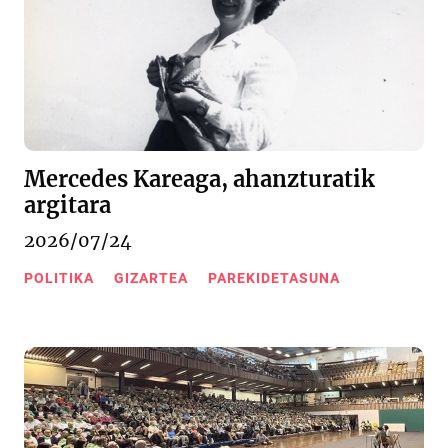
Mercedes Kareaga, ahanzturatik
argitara
2026/07/24
POLITIKA
GIZARTEA
PAREKIDETASUNA