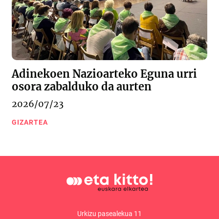
Adinekoen Nazioarteko Eguna urri
osora zabalduko da aurten
2026/07/23
GIZARTEA
Urkizu pasealekua 11