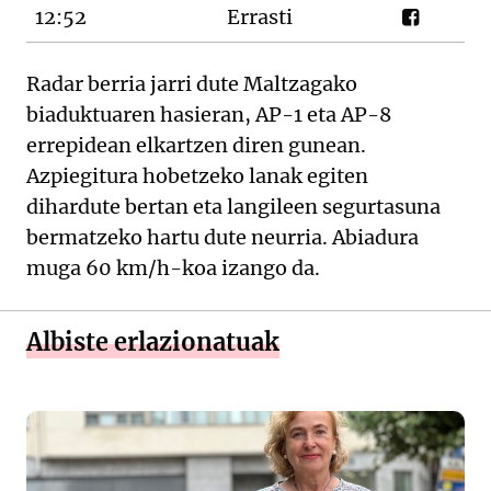
12:52
Errasti
Radar berria jarri dute Maltzagako
biaduktuaren hasieran, AP-1 eta AP-8
errepidean elkartzen diren gunean.
Azpiegitura hobetzeko lanak egiten
dihardute bertan eta langileen segurtasuna
bermatzeko hartu dute neurria. Abiadura
muga 60 km/h-koa izango da.
Albiste erlazionatuak