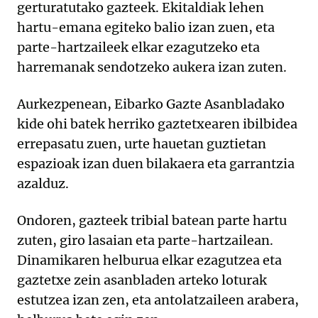
gerturatutako gazteek. Ekitaldiak lehen
hartu-emana egiteko balio izan zuen, eta
parte-hartzaileek elkar ezagutzeko eta
harremanak sendotzeko aukera izan zuten.
Aurkezpenean, Eibarko Gazte Asanbladako
kide ohi batek herriko gaztetxearen ibilbidea
errepasatu zuen, urte hauetan guztietan
espazioak izan duen bilakaera eta garrantzia
azalduz.
Ondoren, gazteek tribial batean parte hartu
zuten, giro lasaian eta parte-hartzailean.
Dinamikaren helburua elkar ezagutzea eta
gaztetxe zein asanbladen arteko loturak
estutzea izan zen, eta antolatzaileen arabera,