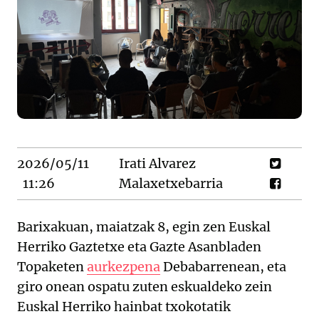
2026/05/11
Irati Alvarez
11:26
Malaxetxebarria
Barixakuan, maiatzak 8, egin zen Euskal
Herriko Gaztetxe eta Gazte Asanbladen
Topaketen
aurkezpena
Debabarrenean, eta
giro onean ospatu zuten eskualdeko zein
Euskal Herriko hainbat txokotatik