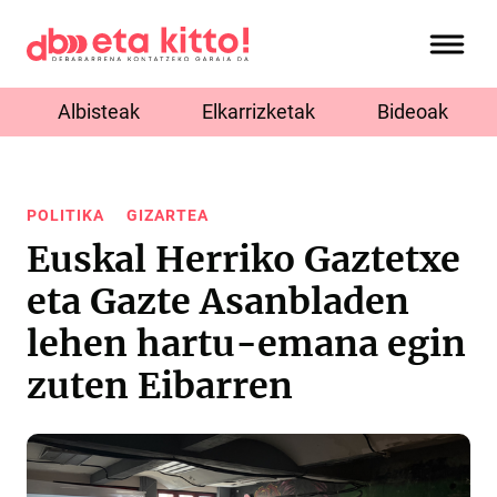
Albisteak
Elkarrizketak
Bideoak
POLITIKA
GIZARTEA
Euskal Herriko Gaztetxe
eta Gazte Asanbladen
lehen hartu-emana egin
zuten Eibarren