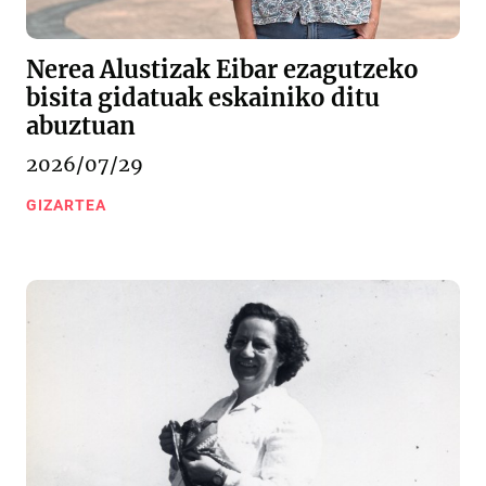
Nerea Alustizak Eibar ezagutzeko
bisita gidatuak eskainiko ditu
abuztuan
2026/07/29
GIZARTEA