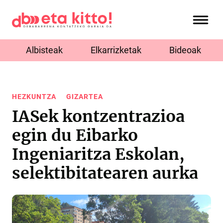
Albisteak
Elkarrizketak
Bideoak
HEZKUNTZA
GIZARTEA
IASek kontzentrazioa
egin du Eibarko
Ingeniaritza Eskolan,
selektibitatearen aurka