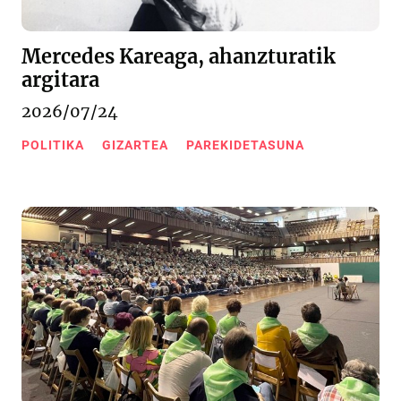
Mercedes Kareaga, ahanzturatik
argitara
2026/07/24
POLITIKA
GIZARTEA
PAREKIDETASUNA