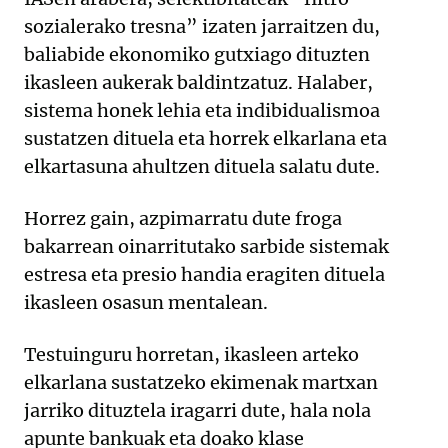
sozialerako tresna” izaten jarraitzen du,
baliabide ekonomiko gutxiago dituzten
ikasleen aukerak baldintzatuz. Halaber,
sistema honek lehia eta indibidualismoa
sustatzen dituela eta horrek elkarlana eta
elkartasuna ahultzen dituela salatu dute.
Horrez gain, azpimarratu dute froga
bakarrean oinarritutako sarbide sistemak
estresa eta presio handia eragiten dituela
ikasleen osasun mentalean.
Testuinguru horretan, ikasleen arteko
elkarlana sustatzeko ekimenak martxan
jarriko dituztela iragarri dute, hala nola
apunte bankuak eta doako klase