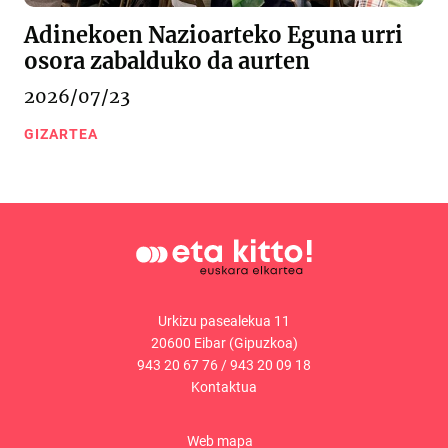
Adinekoen Nazioarteko Eguna urri
osora zabalduko da aurten
2026/07/23
GIZARTEA
Urkizu pasealekua 11
20600 Eibar (Gipuzkoa)
943 20 67 76
/
943 20 09 18
Kontaktua
Web mapa