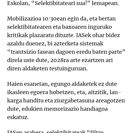
Eskolan, “Selektibitateari sua!” lemapean.
Mobilizazioa 10:30ean egin da, eta bertan
selektibitatearen eta baxoaren inguruko
kritikak plazaratu dituzte. IASek ohar bidez
azaldu duenez, bi azterketa sistemak
“trantsizio fasean dagoen eredu baten parte”
direla uste dute, 2028ra arte ezartzen ari
diren aldaketen testuinguruan.
Haien esanetan, egungo aldaketek ez dute
ikasleen egoera hobetzen, eta, aitzitik, lan-
karga handitu eta ziurgabetasuna areagotzen
dute, edukien memorizazio handiagoa
eskatuz.
IASen arabera, selektibitateak “filtro