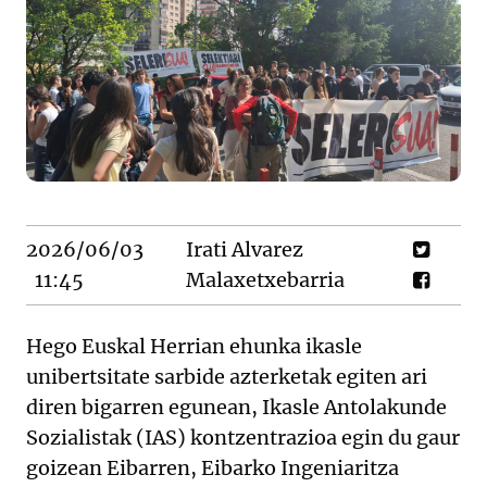
2026/06/03
Irati Alvarez
11:45
Malaxetxebarria
Hego Euskal Herrian ehunka ikasle
unibertsitate sarbide azterketak egiten ari
diren bigarren egunean, Ikasle Antolakunde
Sozialistak (IAS) kontzentrazioa egin du gaur
goizean Eibarren, Eibarko Ingeniaritza