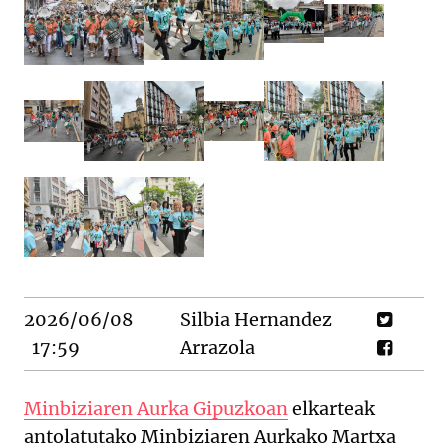
2026/06/08
Silbia Hernandez
17:59
Arrazola
Minbiziaren Aurka Gipuzkoan
elkarteak
antolatutako Minbiziaren Aurkako Martxa