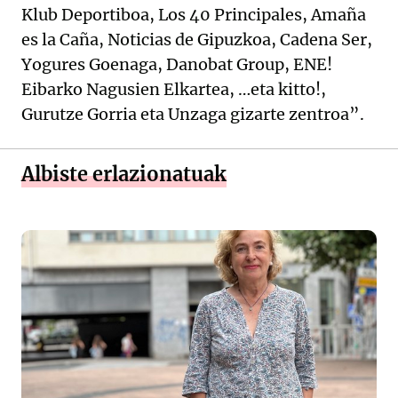
Klub Deportiboa, Los 40 Principales, Amaña
es la Caña, Noticias de Gipuzkoa, Cadena Ser,
Yogures Goenaga, Danobat Group, ENE!
Eibarko Nagusien Elkartea, …eta kitto!,
Gurutze Gorria eta Unzaga gizarte zentroa”.
Albiste erlazionatuak