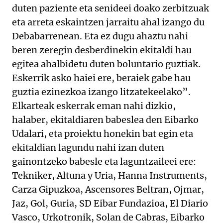
duten paziente eta senideei doako zerbitzuak
eta arreta eskaintzen jarraitu ahal izango du
Debabarrenean. Eta ez dugu ahaztu nahi
beren zeregin desberdinekin ekitaldi hau
egitea ahalbidetu duten boluntario guztiak.
Eskerrik asko haiei ere, beraiek gabe hau
guztia ezinezkoa izango litzatekeelako”.
Elkarteak eskerrak eman nahi dizkio,
halaber, ekitaldiaren babeslea den Eibarko
Udalari, eta proiektu honekin bat egin eta
ekitaldian lagundu nahi izan duten
gainontzeko babesle eta laguntzaileei ere:
Tekniker, Altuna y Uria, Hanna Instruments,
Carza Gipuzkoa, Ascensores Beltran, Ojmar,
Jaz, Gol, Guria, SD Eibar Fundazioa, El Diario
Vasco, Urkotronik, Solan de Cabras, Eibarko