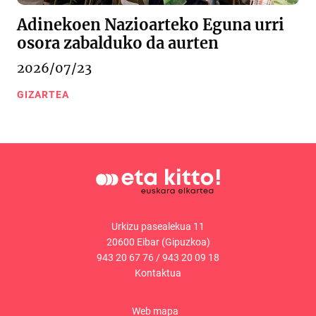
Adinekoen Nazioarteko Eguna urri
osora zabalduko da aurten
2026/07/23
GIZARTEA
Urkizu pasealekua 11
20600 Eibar (Gipuzkoa)
943 20 67 76
/
943 20 09 18
Kontaktua
Web mapa