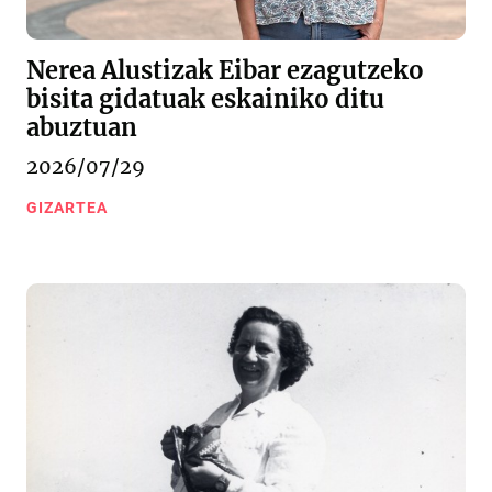
Nerea Alustizak Eibar ezagutzeko
bisita gidatuak eskainiko ditu
abuztuan
2026/07/29
GIZARTEA