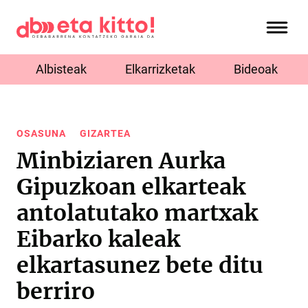
Albisteak
Elkarrizketak
Bideoak
OSASUNA
GIZARTEA
Minbiziaren Aurka
Gipuzkoan elkarteak
antolatutako martxak
Eibarko kaleak
elkartasunez bete ditu
berriro