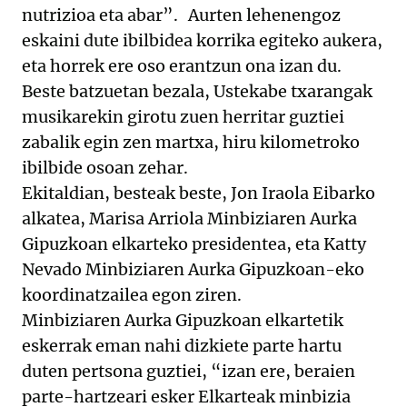
nutrizioa eta abar”. Aurten lehenengoz
eskaini dute ibilbidea korrika egiteko aukera,
eta horrek ere oso erantzun ona izan du.
Beste batzuetan bezala, Ustekabe txarangak
musikarekin girotu zuen herritar guztiei
zabalik egin zen martxa, hiru kilometroko
ibilbide osoan zehar.
Ekitaldian, besteak beste, Jon Iraola Eibarko
alkatea, Marisa Arriola Minbiziaren Aurka
Gipuzkoan elkarteko presidentea, eta Katty
Nevado Minbiziaren Aurka Gipuzkoan-eko
koordinatzailea egon ziren.
Minbiziaren Aurka Gipuzkoan elkartetik
eskerrak eman nahi dizkiete parte hartu
duten pertsona guztiei, “izan ere, beraien
parte-hartzeari esker Elkarteak minbizia