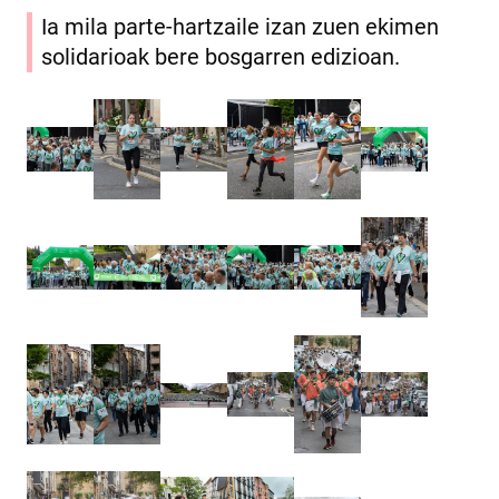
Ia mila parte-hartzaile izan zuen ekimen
solidarioak bere bosgarren edizioan.