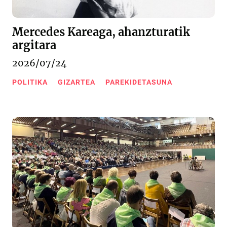
Mercedes Kareaga, ahanzturatik
argitara
2026/07/24
POLITIKA
GIZARTEA
PAREKIDETASUNA