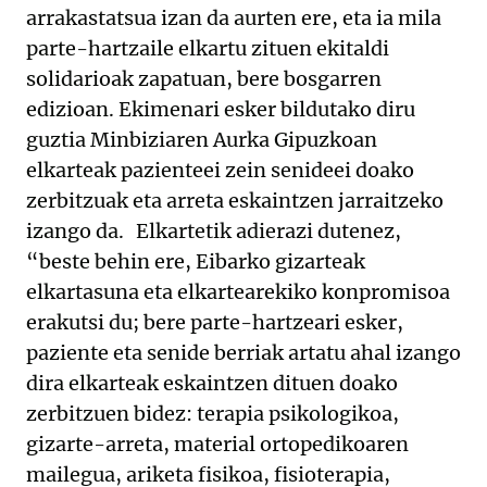
arrakastatsua izan da aurten ere, eta ia mila
parte-hartzaile elkartu zituen ekitaldi
solidarioak zapatuan, bere bosgarren
edizioan. Ekimenari esker bildutako diru
guztia Minbiziaren Aurka Gipuzkoan
elkarteak pazienteei zein senideei doako
zerbitzuak eta arreta eskaintzen jarraitzeko
izango da. Elkartetik adierazi dutenez,
“beste behin ere, Eibarko gizarteak
elkartasuna eta elkartearekiko konpromisoa
erakutsi du; bere parte-hartzeari esker,
paziente eta senide berriak artatu ahal izango
dira elkarteak eskaintzen dituen doako
zerbitzuen bidez: terapia psikologikoa,
gizarte-arreta, material ortopedikoaren
mailegua, ariketa fisikoa, fisioterapia,