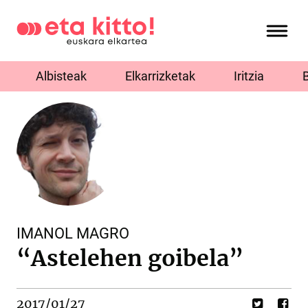
Albisteak
Elkarrizketak
Iritzia
IMANOL MAGRO
“Astelehen goibela”
2017/01/27