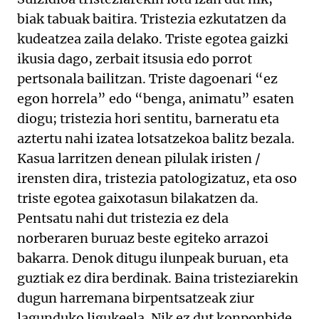
biak tabuak baitira. Tristezia ezkutatzen da
kudeatzea zaila delako. Triste egotea gaizki
ikusia dago, zerbait itsusia edo porrot
pertsonala bailitzan. Triste dagoenari “ez
egon horrela” edo “benga, animatu” esaten
diogu; tristezia hori sentitu, barneratu eta
aztertu nahi izatea lotsatzekoa balitz bezala.
Kasua larritzen denean pilulak iristen /
irensten dira, tristezia patologizatuz, eta oso
triste egotea gaixotasun bilakatzen da.
Pentsatu nahi dut tristezia ez dela
norberaren buruaz beste egiteko arrazoi
bakarra. Denok ditugu ilunpeak buruan, eta
guztiak ez dira berdinak. Baina tristeziarekin
dugun harremana birpentsatzeak ziur
lagunduko ligukeela. Nik ez dut konponbide