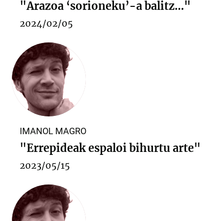
"Arazoa ‘sorioneku’-a balitz…"
2024/02/05
IMANOL MAGRO
"Errepideak espaloi bihurtu arte"
2023/05/15