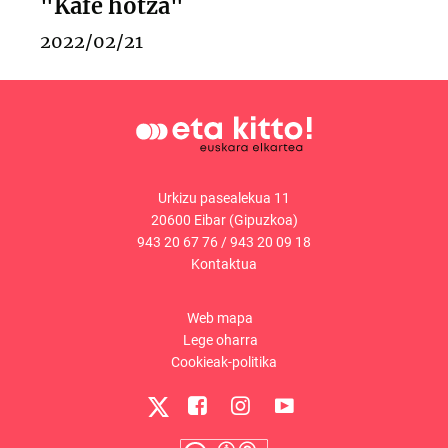
"Kafe hotza"
2022/02/21
Urkizu pasealekua 11
20600 Eibar (Gipuzkoa)
943 20 67 76
/
943 20 09 18
Kontaktua
Web mapa
Lege oharra
Cookieak-politika