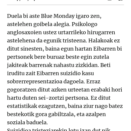
Duela bi aste Blue Monday igaro zen,
astelehen goibela alegia. Psikologo
anglosaxoien ustez urtarrileko hirugarren
astelehena da egunik tristeena. Halakoak ez
ditut sinesten, baina egun hartan Eibarren bi
pertsonek bere buruaz beste egin zutela
jakiteak barrenak nahastu zizkidan. Beti
iruditu zait Eibarren suizidio kasu
sobrerrepresentazioa dagoela. Erraz
gogoratzen ditut azken urteetan erabaki hori
hartu duten sei-zortzi pertsona. Ez ditut
estatistikak ezagutzen, baina ziur nago batez
bestekotik gora gabiltzala, eta azalpen
soziala baduela.
Suizidioa tristeziarekin lotu izan dut nik,