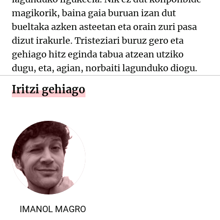
magikorik, baina gaia buruan izan dut
bueltaka azken asteetan eta orain zuri pasa
dizut irakurle. Tristeziari buruz gero eta
gehiago hitz eginda tabua atzean utziko
dugu, eta, agian, norbaiti lagunduko diogu.
Iritzi gehiago
IMANOL MAGRO