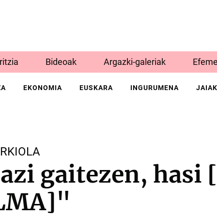
Iritzia
Bideoak
Argazki-galeriak
Efeme
ZA
EKONOMIA
EUSKARA
INGURUMENA
JAIA
URKIOLA
azi gaitezen, hasi
LMA]"