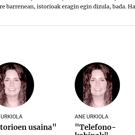
re barrenean, istorioak eragin egin dizula, bada. Ha
 URKIOLA
ANE URKIOLA
storioen usaina"
"Telefono-