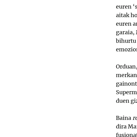
euren ‘
aitak ho
euren a
garaia,
bihurtu
emozion
Orduan,
merkant
gainont
Superme
duen gi
Baina
r
dira Ma
fusiona