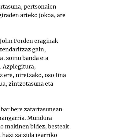
ertasuna, pertsonaien
giraden arteko jokoa, are
 John Forden eraginak
zendaritzaz gain,
za, soinu banda eta
 Azpiegitura,
 ere, niretzako, oso fina
ua, zintzotasuna eta
Eibar bere zatartasunean
rmangarria. Mundura
eko makinen bidez, besteak
 hazi zaizula igarriko