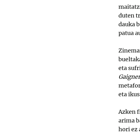
maitatz
duten t
dauka b
patua a
Zineman
bueltak
eta suf
Gaigne
metafor
eta iku
Azken f
arima b
hori ez