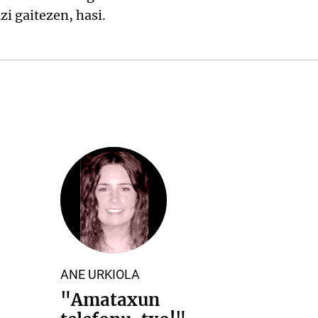
zi gaitezen, hasi.
ANE URKIOLA
"Amataxun