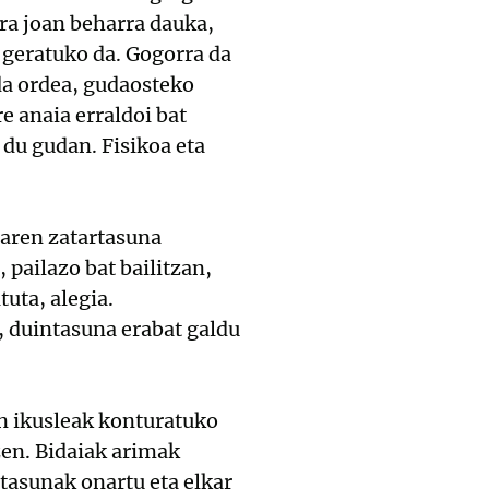
ara joan beharra dauka,
n geratuko da. Gogorra da
da ordea, gudaosteko
e anaia erraldoi bat
 du gudan. Fisikoa eta
iaren zatartasuna
pailazo bat bailitzan,
tuta, alegia.
 duintasuna erabat galdu
in ikusleak konturatuko
zen. Bidaiak arimak
ntasunak onartu eta elkar