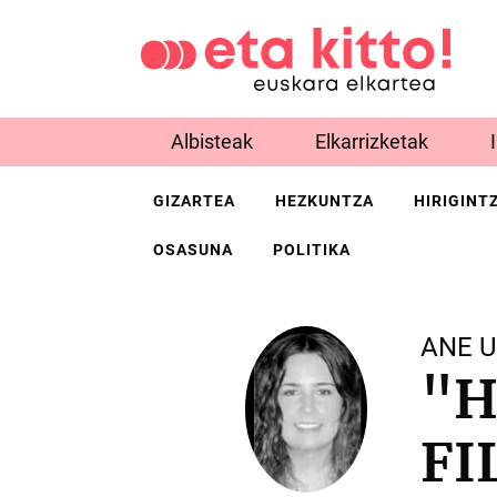
Albisteak
Elkarrizketak
GIZARTEA
HEZKUNTZA
HIRIGINT
OSASUNA
POLITIKA
ANE 
"H
FI