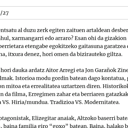
0/27
entsatu al duzu zerk egiten zaituen artaldean desber
ahul, xarmangarri edo arraro? Esan ohi da gizakion
berrietara etengabe egokitzeko gaitasuna garatzea 
ina, itxura denez, hori omen da bizirauteko giltza.
 hori dauka ardatz Aitor Arregi eta Jon Garañok Zi
ilmak. Istorioa modu gordin batean dago kontatua, 
on mitoa eta errealitatea uztartzen diren. Historik
n da filma, Erregimen zahar eta berriaren gatazkak
a VS. Hiria/mundua. Tradizioa VS. Modernitatea.
otagonistak, Elizegitar anaiak, Altzoko baserri bate
, baina familia giro “goxo” batean. Baina, halako 