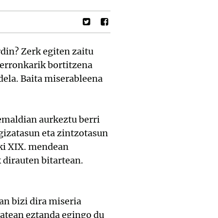
din? Zerk egiten zaitu
 erronkarik bortitzena
dela. Baita miserableena
nemaldian aurkeztu berri
gizatasun eta zintzotasun
oki XIX. mendean
 dirauten bitartean.
an bizi dira miseria
batean eztanda egingo du