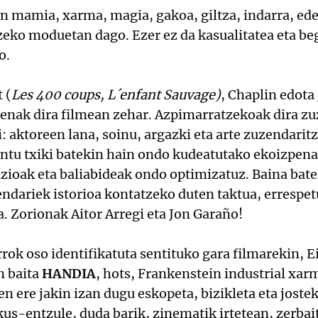
n mamia, xarma, magia, gakoa, giltza, indarra, ed
zeko moduetan dago. Ezer ez da kasualitatea eta be
o.
 (
Les 400 coups, L´enfant Sauvage)
, Chaplin edota
nak dira filmean zehar. Azpimarratzekoak dira zu
i: aktoreen lana, soinu, argazki eta arte zuzendarit
ntu txiki batekin hain ondo kudeatutako ekoizpena.
azioak eta baliabideak ondo optimizatuz. Baina batez
endariek istorioa kontatzeko duten taktua, errespet
a. Zorionak Aitor Arregi eta Jon Garaño!
rrok oso identifikatuta sentituko gara filmarekin, 
n baita
HANDIA
, hots, Frankenstein industrial xa
en ere jakin izan dugu eskopeta, bizikleta eta jost
Ikus-entzule, duda barik, zinematik irtetean, zerbait