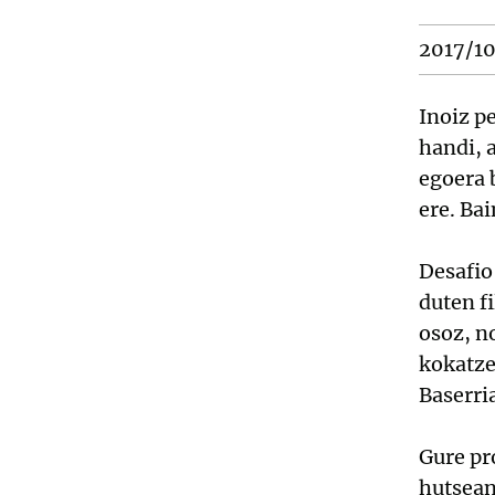
2017/1
Inoiz p
handi, 
egoera 
ere. Ba
Desafio
duten f
osoz, n
kokatze
Baserri
Gure pr
hutsean