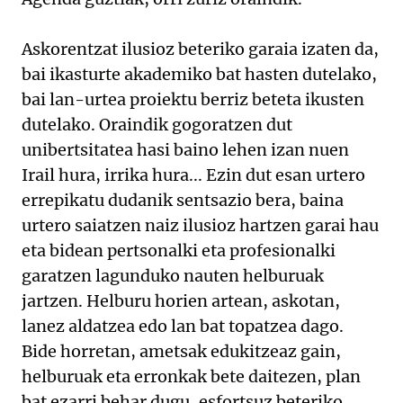
Askorentzat ilusioz beteriko garaia izaten da,
bai ikasturte akademiko bat hasten dutelako,
bai lan-urtea proiektu berriz beteta ikusten
dutelako. Oraindik gogoratzen dut
unibertsitatea hasi baino lehen izan nuen
Irail hura, irrika hura... Ezin dut esan urtero
errepikatu dudanik sentsazio bera, baina
urtero saiatzen naiz ilusioz hartzen garai hau
eta bidean pertsonalki eta profesionalki
garatzen lagunduko nauten helburuak
jartzen. Helburu horien artean, askotan,
lanez aldatzea edo lan bat topatzea dago.
Bide horretan, ametsak edukitzeaz gain,
helburuak eta erronkak bete daitezen, plan
bat ezarri behar dugu, esfortsuz beteriko