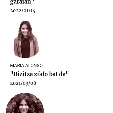
garaian"
2022/01/14
MARIA ALONSO
"Bizitza ziklo bat da"
2021/03/08