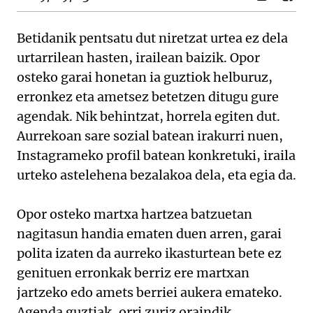
Betidanik pentsatu dut niretzat urtea ez dela
urtarrilean hasten, irailean baizik. Opor
osteko garai honetan ia guztiok helburuz,
erronkez eta ametsez betetzen ditugu gure
agendak. Nik behintzat, horrela egiten dut.
Aurrekoan sare sozial batean irakurri nuen,
Instagrameko profil batean konkretuki, iraila
urteko astelehena bezalakoa dela, eta egia da.
Opor osteko martxa hartzea batzuetan
nagitasun handia ematen duen arren, garai
polita izaten da aurreko ikasturtean bete ez
genituen erronkak berriz ere martxan
jartzeko edo amets berriei aukera emateko.
Agenda guztiak, orri zuriz oraindik.