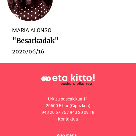
MARIA ALONSO
"Besarkadak"
2020/06/16
Urkizu pasealekua 11
20600 Eibar (Gipuzkoa)
943 20 67 76
/
943 20 09 18
Kontaktua
Web mapa