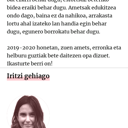
bidea eraiki behar dugu. Ametsak edukitzea
ondo dago, baina ez da nahikoa, arrakasta
lortu ahal izateko lan handia egin behar
dugu, egunero borrokatu behar dugu.
2019-2020 honetan, zuen amets, erronka eta
helburu guztiak bete daitezen opa dizuet.
Ikasturte berri on!
Iritzi gehiago