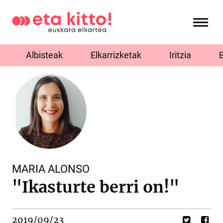
Albisteak
Elkarrizketak
Iritzia
MARIA ALONSO
"Ikasturte berri on!"
2019/09/23