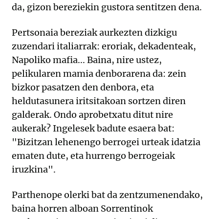
da, gizon bereziekin gustora sentitzen dena.
Pertsonaia bereziak aurkezten dizkigu
zuzendari italiarrak: eroriak, dekadenteak,
Napoliko mafia... Baina, nire ustez,
pelikularen mamia denborarena da: zein
bizkor pasatzen den denbora, eta
heldutasunera iritsitakoan sortzen diren
galderak. Ondo aprobetxatu ditut nire
aukerak? Ingelesek badute esaera bat:
"Bizitzan lehenengo berrogei urteak idatzia
ematen dute, eta hurrengo berrogeiak
iruzkina".
Parthenope olerki bat da zentzumenendako,
baina horren alboan Sorrentinok