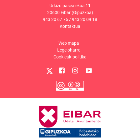
Urkizu pasealekua 11
20600 Eibar (Gipuzkoa)
943 20 67 76
/
943 20 09 18
Kontaktua
Web mapa
Lege oharra
Cookieak-politika