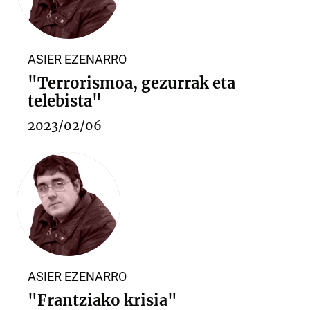
ASIER EZENARRO
"Terrorismoa, gezurrak eta
telebista"
2023/02/06
ASIER EZENARRO
"Frantziako krisia"