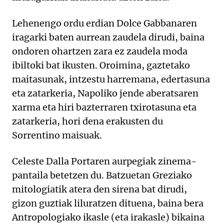
Lehenengo ordu erdian Dolce Gabbanaren
iragarki baten aurrean zaudela dirudi, baina
ondoren ohartzen zara ez zaudela moda
ibiltoki bat ikusten. Oroimina, gaztetako
maitasunak, intzestu harremana, edertasuna
eta zatarkeria, Napoliko jende aberatsaren
xarma eta hiri bazterraren txirotasuna eta
zatarkeria, hori dena erakusten du
Sorrentino maisuak.
Celeste Dalla Portaren aurpegiak zinema-
pantaila betetzen du. Batzuetan Greziako
mitologiatik atera den sirena bat dirudi,
gizon guztiak liluratzen dituena, baina bera
Antropologiako ikasle (eta irakasle) bikaina