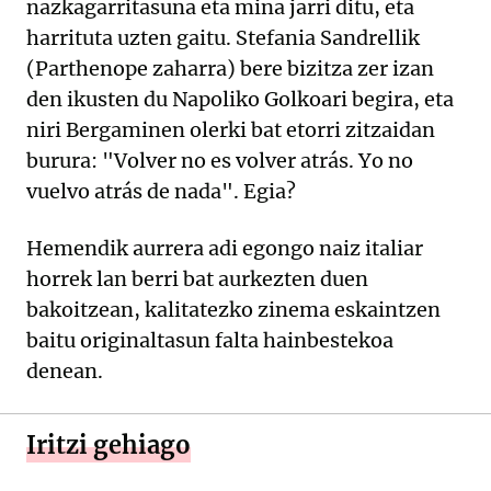
nazkagarritasuna eta mina jarri ditu, eta
harrituta uzten gaitu. Stefania Sandrellik
(Parthenope zaharra) bere bizitza zer izan
den ikusten du Napoliko Golkoari begira, eta
niri Bergaminen olerki bat etorri zitzaidan
burura: "Volver no es volver atrás. Yo no
vuelvo atrás de nada". Egia?
Hemendik aurrera adi egongo naiz italiar
horrek lan berri bat aurkezten duen
bakoitzean, kalitatezko zinema eskaintzen
baitu originaltasun falta hainbestekoa
denean.
Iritzi gehiago