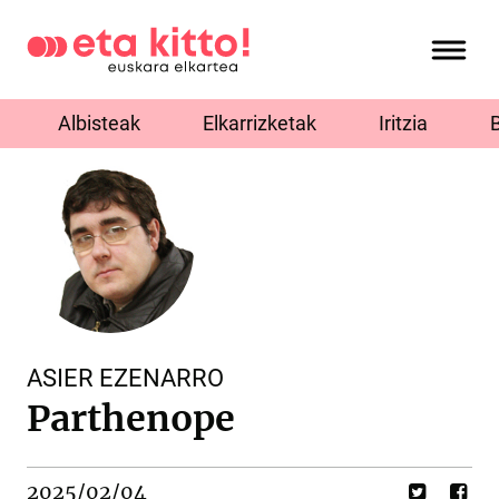
Albisteak
Elkarrizketak
Iritzia
ASIER EZENARRO
Parthenope
2025/02/04