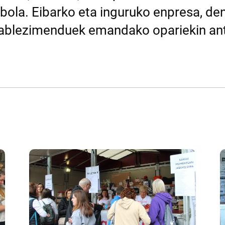
bola. Eibarko eta inguruko enpresa, de
tablezimenduek emandako opariekin ant