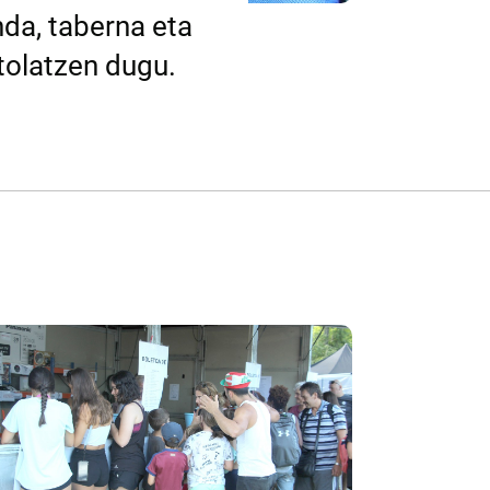
nda, taberna eta
olatzen dugu.