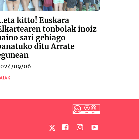
...eta kitto! Euskara
Elkartearen tonbolak inoiz
baino sari gehiago
banatuko ditu Arrate
egunean
2024/09/06
AIAK