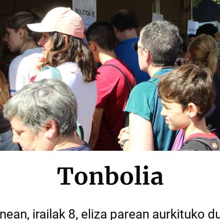
Tonbolia
nean, irailak 8, eliza parean aurkituko d