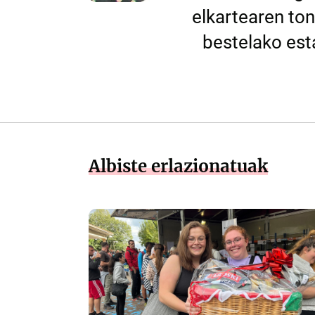
elkartearen ton
bestelako es
Albiste erlazionatuak