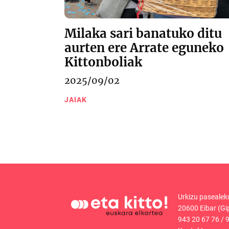
Milaka sari banatuko ditu
aurten ere Arrate eguneko
Kittonboliak
2025/09/02
JAIAK
Urkizu pasealek
20600 Eibar (Gi
943 20 67 76
/
9