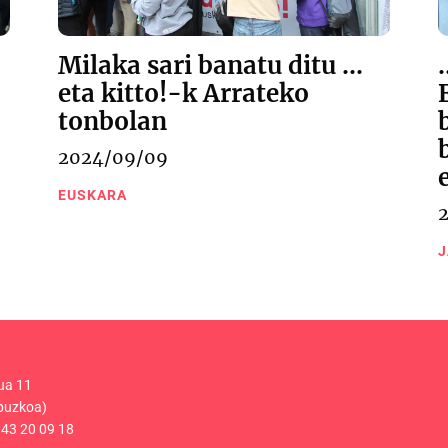
Milaka sari banatu ditu …
eta kitto!-k Arrateko
tonbolan
2024/09/09
EUSKARA
J
ua 11
puzkoa)
43 20 09 18