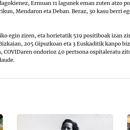
 dagokienez, Ermuan 11 lagunek eman zuten atzo po
ikun, Mendaron eta Deban. Beraz, 30 kasu berri eg
iko egin ziren, eta horietatik 519 positiboak izan 
Bizkaian, 205 Gipuzkoan eta 3 Euskaditik kanpo biz
a, COVIDaren ondorioz 40 pertsona ospitaleratu zit
daude.