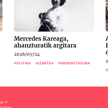
Mercedes Kareaga,
ahanzturatik argitara
2026/07/24
POLITIKA
GIZARTEA
PAREKIDETASUNA
G
ua 11
puzkoa)