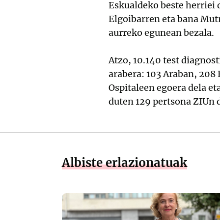
Eskualdeko beste herriei
Elgoibarren eta bana Mutr
aurreko egunean bezala.
Atzo, 10.140 test diagnost
arabera: 103 Araban, 208 
Ospitaleen egoera dela et
duten 129 pertsona ZIUn 
Albiste erlazionatuak