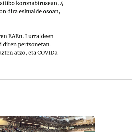
sitibo koronabirusean, 4
on dira eskualde osoan,
ziren EAEn. Lurraldeen
i diren pertsonetan.
uzten atzo, eta COVIDa