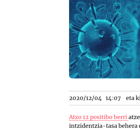
2020/12/04
14:07
eta k
Atzo 12 positibo berri
atz
intzidentzia-tasa behera 