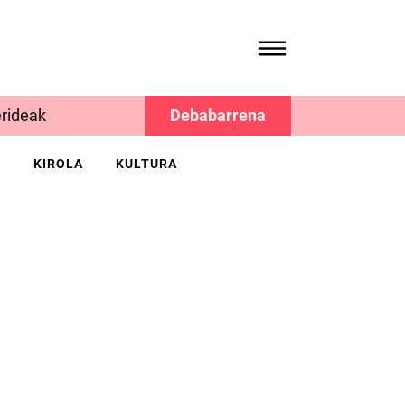
rideak
Debabarrena
K
KIROLA
KULTURA