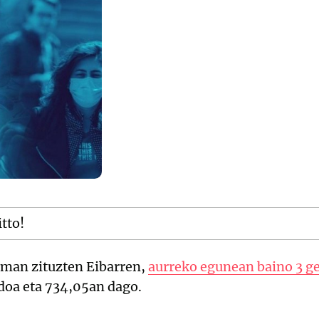
itto!
eman zituzten Eibarren,
aurreko egunean baino 3 g
doa eta 734,05an dago.