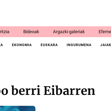
Iritzia
Bideoak
Argazki-galeriak
Efeme
ZA
EKONOMIA
EUSKARA
INGURUMENA
JAIA
bo berri Eibarren