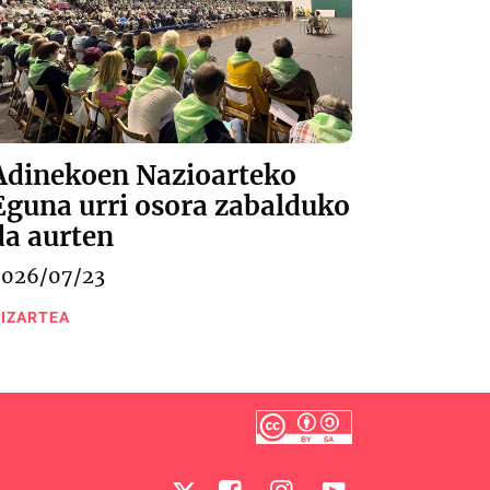
Adinekoen Nazioarteko
Eguna urri osora zabalduko
da aurten
2026/07/23
IZARTEA