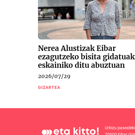
Nerea Alustizak Eibar
ezagutzeko bisita gidatuak
eskainiko ditu abuztuan
2026/07/29
GIZARTEA
Urkizu pasealek
20600 Eibar (Gi