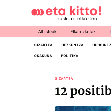
Albisteak
Elkarrizketak
GIZARTEA
HEZKUNTZA
HIRIGINT
OSASUNA
POLITIKA
GIZARTEA
12 positi