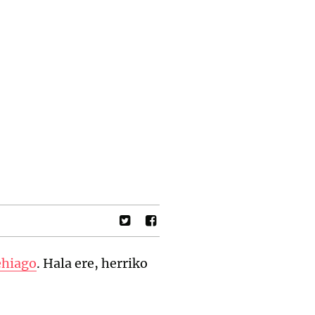
ehiago
. Hala ere, herriko